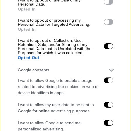
Personal Data.
βάσεις και το μάθημα «παγίδα»
Opted In
Πώς θα συμπληρώσουν μηχανογραφικό
I want to opt-out of processing my
δελτίο οι μαθητές - Αναλυτικά τα βήματα
Personal Data for Targeted Advertising.
Opted In
I want to opt-out of Collection, Use,
Retention, Sale, and/or Sharing of my
Personal Data that Is Unrelated with the
Purposes for which it was collected.
Opted Out
Google consents
I want to allow Google to enable storage
related to advertising like cookies on web or
device identifiers in apps.
I want to allow my user data to be sent to
Google for online advertising purposes.
I want to allow Google to send me
Πολιτική
|
26.06.2020 22:12
personalized advertising.