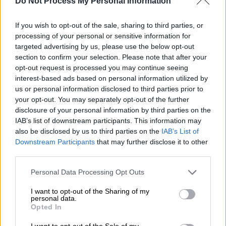
Do Not Process My Personal Information
όλες τις αναλυτικές οδηγίες για το πώς θα
κατατεθεί και πότε το μηχανογραφικό
If you wish to opt-out of the sale, sharing to third parties, or
δελτίο
processing of your personal or sensitive information for
targeted advertising by us, please use the below opt-out
section to confirm your selection. Please note that after your
opt-out request is processed you may continue seeing
interest-based ads based on personal information utilized by
us or personal information disclosed to third parties prior to
your opt-out. You may separately opt-out of the further
disclosure of your personal information by third parties on the
IAB’s list of downstream participants. This information may
also be disclosed by us to third parties on the
IAB’s List of
Downstream Participants
that may further disclose it to other
third parties.
Please note that this website/app uses one or more Google
Personal Data Processing Opt Outs
services and may gather and store information including but
not limited to your visit or usage behaviour. You may click to
I want to opt-out of the Sharing of my
personal data.
grant or deny consent to Google and its third-party tags to
Opted In
Ελλάδα
|
27.06.2020 09:44
use your data for below specified purposes in below Google
Πανελλήνιες 2020: Οι εκτιμήσεις για τις
consent section.
I want to opt-out of the Sale of my