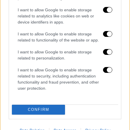
Κεραμέως για πανελλήνιες: Τότε
βγαίνουν οι βαθμολογίες
I want to allow Google to enable storage
related to analytics like cookies on web or
Σύμφωνα με την υπουργό Παιδείας οι
device identifiers in apps.
βαθμολογίες αναμένονται μέχρι τα μέσα
Ιουλίου
I want to allow Google to enable storage
related to functionality of the website or app.
I want to allow Google to enable storage
related to personalization.
I want to allow Google to enable storage
related to security, including authentication
functionality and fraud prevention, and other
user protection.
CONFIRM
Lifestyle
|
22.06.2020 01:54
Πανελλαδικές 2020: Επτά νέοι