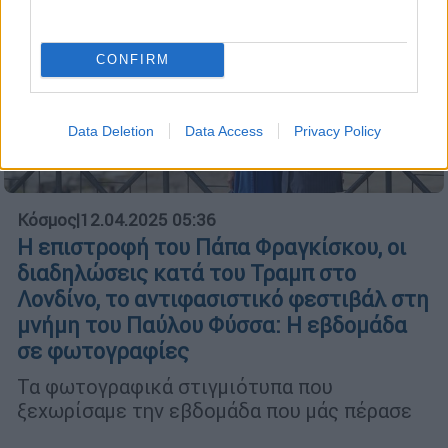
CONFIRM
Data Deletion
Data Access
Privacy Policy
Κόσμος
|
12.04.2025 05:36
Η επιστροφή του Πάπα Φραγκίσκου, οι
διαδηλώσεις κατά του Τραμπ στο
Λονδίνο, το αντιφασιστικό φεστιβάλ στη
μνήμη του Παύλου Φύσσα: Η εβδομάδα
σε φωτογραφίες
Τα φωτογραφικά στιγμιότυπα που
ξεχωρίσαμε την εβδομάδα που μάς πέρασε