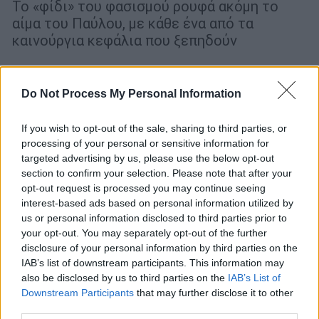
Το «φίδι» του φασισμού ρουφά ακόμη το
αίμα του Παύλου, με κάθε ένα από τα
καινούργια κεφάλια που ξεπηδούν
Do Not Process My Personal Information
If you wish to opt-out of the sale, sharing to third parties, or
processing of your personal or sensitive information for
targeted advertising by us, please use the below opt-out
section to confirm your selection. Please note that after your
opt-out request is processed you may continue seeing
interest-based ads based on personal information utilized by
us or personal information disclosed to third parties prior to
your opt-out. You may separately opt-out of the further
disclosure of your personal information by third parties on the
IAB’s list of downstream participants. This information may
also be disclosed by us to third parties on the
IAB’s List of
Downstream Participants
that may further disclose it to other
Ελλάδα
|
13.09.2025 18:55
third parties.