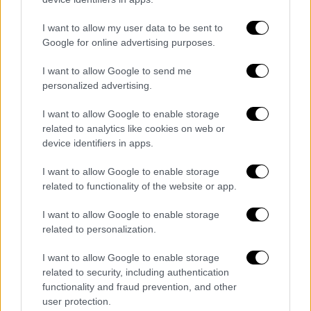
I want to allow my user data to be sent to
Google for online advertising purposes.
I want to allow Google to send me
Ελλάδα
|
12.09.2025 17:29
personalized advertising.
Οργισμένη αντίδραση Μάγδας Φύσσα για
την αποφυλάκιση Μιχαλολιάκου - «Οι
I want to allow Google to enable storage
related to analytics like cookies on web or
φασίστες δολοφόνοι έξω, οι
device identifiers in apps.
αλληλέγγυοι μέσα»
I want to allow Google to enable storage
«Ξέρεις πόσα μου έρχονται στο μυαλό που
related to functionality of the website or app.
δεν μπορώ να ξεστομίσω», είπε
χαρακτηριστικά
I want to allow Google to enable storage
related to personalization.
I want to allow Google to enable storage
related to security, including authentication
functionality and fraud prevention, and other
user protection.