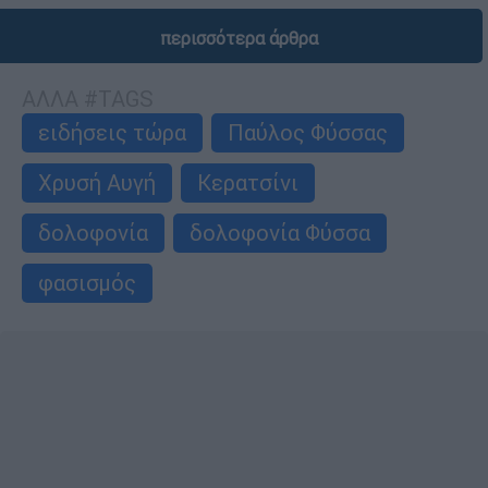
περισσότερα άρθρα
ΑΛΛΑ #TAGS
ειδήσεις τώρα
Παύλος Φύσσας
Χρυσή Αυγή
Κερατσίνι
δολοφονία
δολοφονία Φύσσα
φασισμός