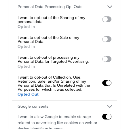
«Πρόκληση για το αντιφασιστικό κίνημα
Please note that this website/app uses one or more Google
Personal Data Processing Opt Outs
και την κοινωνία» - Αντιδρούν οι
services and may gather and store information including but
Αιγύπτιοι ψαράδες στην αποφυλάκιση
not limited to your visit or usage behaviour. You may click to
I want to opt-out of the Sharing of my
personal data.
Μιχαλολιάκου
grant or deny consent to Google and its third-party tags to
Opted In
use your data for below specified purposes in below Google
Μέσω των συνηγόρων τους, τα θύματα της
consent section.
I want to opt-out of the Sale of my
ακροδεξιάς εγκληματικής οργάνωσης
Personal Data.
Opted In
σημειώνουν πως, «η μάχη ενάντια στη
φασιστική βία συνεχίζεται»
I want to opt-out of processing my
Personal Data for Targeted Advertising.
Opted In
I want to opt-out of Collection, Use,
Retention, Sale, and/or Sharing of my
Personal Data that Is Unrelated with the
Purposes for which it was collected.
Opted Out
Google consents
I want to allow Google to enable storage
related to advertising like cookies on web or
device identifiers in apps.