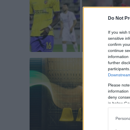
Do Not Pr
If you wish 
sensitive in
confirm you
continue se
information 
further disc
participants
Downstream 
Please note
information 
deny consent
in below Go
Persona