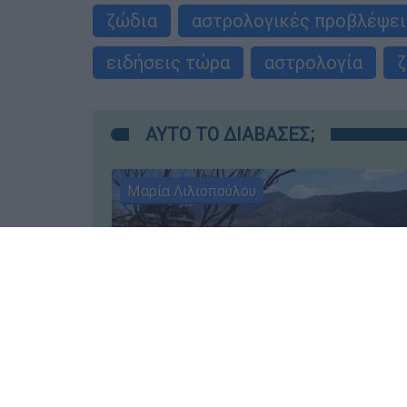
ζώδια
αστρολογικές προβλέψει
ειδήσεις τώρα
αστρολογία
ζ
ΑΥΤΟ ΤΟ ΔΙΑΒΑΣΕΣ;
Μαρία Λιλιοπούλου
Ελλάδα
┋
05.08.2026 06:50