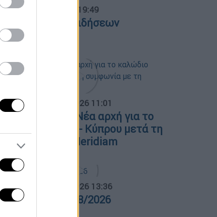
ντρικό...
|
05.08.2026 19:49
εντρικό δελτίο ειδήσεων
5/08/2026
α Ελλάδος...
|
06.08.2026 11:01
. Παπασταύρου: Νέα αρχή για το
αλώδιο Ελλάδας - Κύπρου μετά τη
υμφωνία με τη Meridiam
α Ελλάδος...
|
05.08.2026 13:36
ρα Ελλάδος 05/08/2026