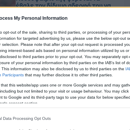
έβαλε τον δίδυμο αδερφό του να
παίξει στη θέση του!
ocess My Personal Information
Δημοσιεύματα στη Ρουμανία
αναφέρουν ότι στη θέση του Έντγκαρ
to opt-out of the sale, sharing to third parties, or processing of your per
Ιέ έπαιζε ο αδερφός του Εντελίνο
formation for targeted advertising by us, please use the below opt-out s
r selection. Please note that after your opt-out request is processed y
eing interest-based ads based on personal information utilized by us or
disclosed to third parties prior to your opt-out. You may separately opt-
Lifestyle
|
30.05.2022 08:00
losure of your personal information by third parties on the IAB’s list of
. This information may also be disclosed by us to third parties on the
IA
Τα ζώδια σήμερα 30 Μαΐου:
Participants
that may further disclose it to other third parties.
Λέοντες, οι αυξημένες ευθύνες
στην καθημερινότητα, μπορεί να
 that this website/app uses one or more Google services and may gath
including but not limited to your visit or usage behaviour. You may click 
λειτουργήσουν πιεστικά
 to Google and its third-party tags to use your data for below specifi
Ώρ
Η Νέα Σελήνη σχηματίζεται στους
ogle consent section.
Ώ
Διδύμους και τα χαρακτηριστικά θα
είναι αισιοδοξία, περιέργεια,
l Data Processing Opt Outs
αυθορμητισμός, ανάγκη για ανανέωση