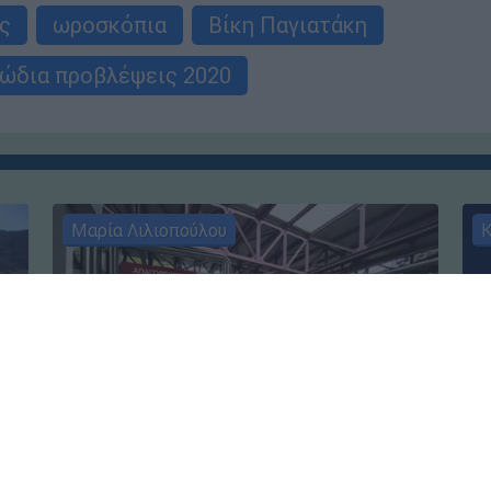
ς
ωροσκόπια
Βίκη Παγιατάκη
ώδια προβλέψεις 2020
Μαρία Λιλιοπούλου
Κ
Ελλάδα
┋
04.08.2026 06:50
Πο