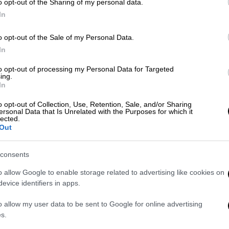
o opt-out of the Sharing of my personal data.
Κε
In
Κ
Lifestyle
|
24.08.2020 17:23
0
o opt-out of the Sale of my Personal Data.
Tα ζώδια σήμερα 25 Αυγούστου:
In
Αφροδίτη σε αντίθεση με τον Δία -
to opt-out of processing my Personal Data for Targeted
Δίδυμοι, αποφύγετε τα ρίσκα
ing.
In
Δεν αποκλείεται να υπάρξει
υπερένταση στο εργασιακό
o opt-out of Collection, Use, Retention, Sale, and/or Sharing
Ώρ
ersonal Data that Is Unrelated with the Purposes for which it
περιβάλλον σας λόγω της εμμονής
lected.
Σ
Out
που δείχνετε να επικεντρώνεστε στη
κ
λεπτομέρεια
σ
consents
o allow Google to enable storage related to advertising like cookies on
evice identifiers in apps.
Lifestyle
|
28.12.2019 22:29
Ώρ
Ζώδια προβλέψεις 2020 - Δίδυμοι:
o allow my user data to be sent to Google for online advertising
Ώ
s.
Τον νου σας φέτος στο χρήμα και