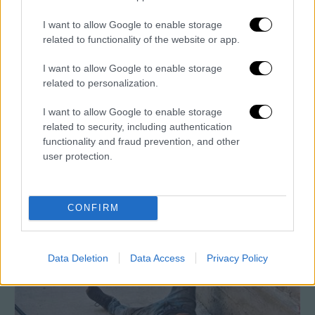
ΑΠΟΣΠΑΣΜΑΤΑ...
|
07.08.2026 14:29
Μνημόσυνο για τη Λένα Σαμαρά στο Α΄
I want to allow Google to enable storage
Νεκροταφείο Αθηνών
related to functionality of the website or app.
I want to allow Google to enable storage
related to personalization.
ΑΘΛΗΤΙΚΟ ΔΕΛΤΙΟ
|
07.08.2026 13:41
I want to allow Google to enable storage
Αθλητικό δελτίο 07/08/2026
related to security, including authentication
functionality and fraud prevention, and other
user protection.
ΑΥΤΟ ΤΟ ΔΙΑΒΑΣΕΣ;
CONFIRM
Κώστας Ασημακόπουλος
Data Deletion
Data Access
Privacy Policy