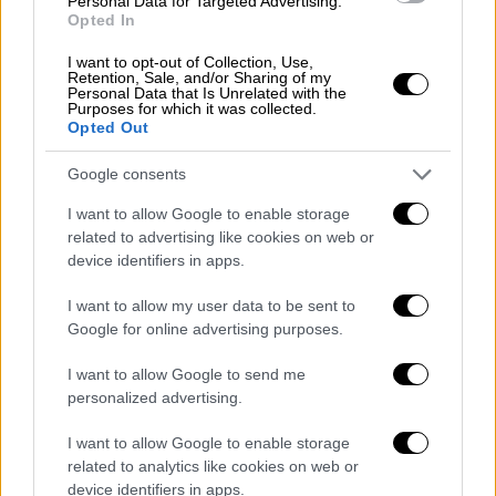
Personal Data for Targeted Advertising.
Κεντρικό...
|
07.08.2026 19:53
Opted In
Κεντρικό δελτίο ειδήσεων 07/08/2026
I want to opt-out of Collection, Use,
Retention, Sale, and/or Sharing of my
Personal Data that Is Unrelated with the
Purposes for which it was collected.
Opted Out
Κεντρικό...
|
06.08.2026 20:05
Google consents
Κεντρικό δελτίο ειδήσεων 06/08/2026
I want to allow Google to enable storage
related to advertising like cookies on web or
device identifiers in apps.
I want to allow my user data to be sent to
ΑΠΟΣΠΑΣΜΑΤΑ...
|
07.08.2026 19:26
Google for online advertising purposes.
Βίντεο ντοκουμέντο από το θανατηφόρο
τροχαίο στις Σέρρες
I want to allow Google to send me
personalized advertising.
I want to allow Google to enable storage
related to analytics like cookies on web or
device identifiers in apps.