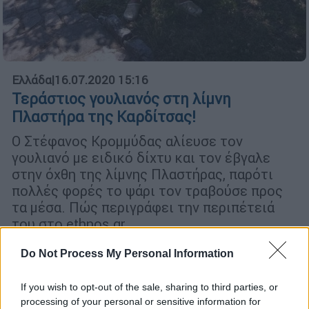
Ελλάδα
|
16.07.2020 15:16
Τεράστιος γουλιανός στη λίμνη
Πλαστήρα της Καρδίτσας!
Ο Στέφανος Κρομμύδας αλίευσε τον
γουλιανό με ειδικό δίχτυ και τον έβγαλε
στην όχθη της λίμνης Πλαστήρας, παρότι
πολλές φορές το ψάρι τον τραβούσε προς
τα μέσα. Πώς περιγράφει την περιπέτειά
του στο ethnos.gr.
ΑΛΛΑ #TAGS
Do Not Process My Personal Information
Λίμνη Πλαστήρα
ειδήσεις τώρα
If you wish to opt-out of the sale, sharing to third parties, or
processing of your personal or sensitive information for
ψάρεμα
ψαράδες