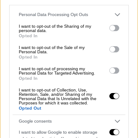
third parties.
Please note that this website/app uses one or more Google
Personal Data Processing Opt Outs
services and may gather and store information including but
not limited to your visit or usage behaviour. You may click to
I want to opt-out of the Sharing of my
Travel
|
22.10.2020 16:52
personal data.
grant or deny consent to Google and its third-party tags to
Opted In
Τζάκι, πέτρινο σπίτι, απομόνωση: Ο
use your data for below specified purposes in below Google
τέλειος προορισμός για απόδραση-
consent section.
I want to opt-out of the Sale of my
Personal Data.
εξπρές στο βουνό το Σαββατοκύριακο
Opted In
48 ώρες μακριά απ’ όλους και από όλα
I want to opt-out of processing my
Personal Data for Targeted Advertising.
Opted In
I want to opt-out of Collection, Use,
Retention, Sale, and/or Sharing of my
Personal Data that Is Unrelated with the
Purposes for which it was collected.
Opted Out
Google consents
I want to allow Google to enable storage