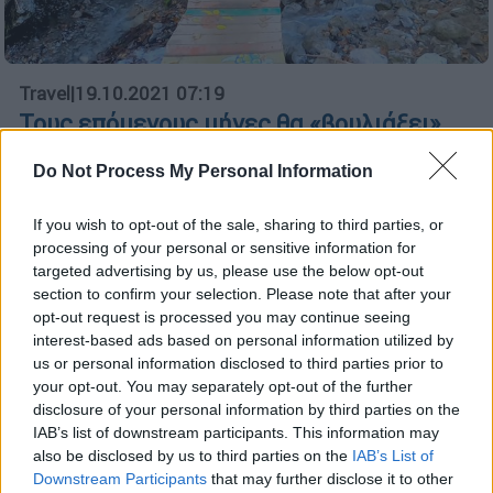
Travel
|
19.10.2021 07:19
Τους επόμενους μήνες θα «βουλιάξει»
από κόσμο: Σπεύσε να επισκεφτείς το
Do Not Process My Personal Information
πιο πολύχρωμο χωριό της Ελλάδας που...
λατρεύουν οι νεράιδες
If you wish to opt-out of the sale, sharing to third parties, or
Αξίζει να χαρείς την ομορφιά του πριν τη
processing of your personal or sensitive information for
high season του.
targeted advertising by us, please use the below opt-out
section to confirm your selection. Please note that after your
opt-out request is processed you may continue seeing
interest-based ads based on personal information utilized by
us or personal information disclosed to third parties prior to
your opt-out. You may separately opt-out of the further
disclosure of your personal information by third parties on the
IAB’s list of downstream participants. This information may
also be disclosed by us to third parties on the
IAB’s List of
Downstream Participants
that may further disclose it to other