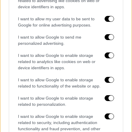
related to advertising like cookies on web or
device identifiers in apps.
Ελλάδα
|
03.01.2019 23:50
I want to allow my user data to be sent to
Google for online advertising purposes.
Καιρός: «Άδοξο τέλος» για τις διακοπές
τριμελούς οικογένειας στην Παύλιανη
I want to allow Google to send me
personalized advertising.
Η οικογένεια βρισκόταν σε ξενοδοχείο της
περιοχής και επειδή φοβήθηκε τον χιονιά
I want to allow Google to enable storage
ζήτησε τη συνδρομή της Πυροσβεστικής για
related to analytics like cookies on web or
να διανυκτερεύσει σε ξενοδοχείο της
device identifiers in apps.
Λαμίας
I want to allow Google to enable storage
ΑΛΛΑ #TAGS
related to functionality of the website or app.
ειδήσεις τώρα
ΜΕΘ
I want to allow Google to enable storage
related to personalization.
ταξίδια Ελλάδα
ταξίδι
I want to allow Google to enable storage
κακοκαιρία
Φθιώτιδα
παιδί
related to security, including authentication
functionality and fraud prevention, and other