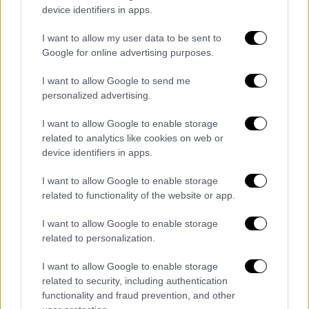
device identifiers in apps.
I want to allow my user data to be sent to
Google for online advertising purposes.
Lifestyle
|
26.02.2020 16:01
I want to allow Google to send me
Πώς εξαφανίστηκε η Duffy: Με βίασαν,
personalized advertising.
με νάρκωσαν και με κρατούσαν
αιχμάλωτη
I want to allow Google to enable storage
related to analytics like cookies on web or
Η Ουαλή τραγουδίστρια Duffy, που
device identifiers in apps.
αποσύρθηκε από το μουσικό προσκήνιο στην
κορυφή της καριέρας της πριν 10 χρόνια,
I want to allow Google to enable storage
έκανε σήμερα μια τραγική αποκάλυψη
related to functionality of the website or app.
ΑΛΛΑ #TAGS
I want to allow Google to enable storage
related to personalization.
βιασμός
απαγωγή
ναρκωτικά
I want to allow Google to enable storage
ειδήσεις τώρα
τραγουδίστρια
related to security, including authentication
functionality and fraud prevention, and other