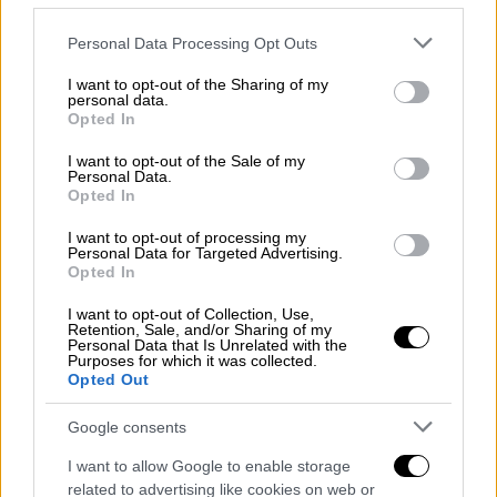
Please note that this website/app uses one or more Google
Personal Data Processing Opt Outs
services and may gather and store information including but
not limited to your visit or usage behaviour. You may click to
I want to opt-out of the Sharing of my
Lifestyle
|
20.03.2020 14:34
personal data.
grant or deny consent to Google and its third-party tags to
Opted In
Something Beautiful: H Duffy
use your data for below specified purposes in below Google
επιστρέφει με νέο τραγούδι μετά την
consent section.
I want to opt-out of the Sale of my
Personal Data.
αποκάλυψη για βιασμό
Opted In
Έπειτα από μία δεκαετία η διάσημη
I want to opt-out of processing my
τραγουδίστρια επιστρέφει δισκογραφικά
Personal Data for Targeted Advertising.
Opted In
I want to opt-out of Collection, Use,
Retention, Sale, and/or Sharing of my
Personal Data that Is Unrelated with the
Purposes for which it was collected.
Opted Out
Google consents
I want to allow Google to enable storage
related to advertising like cookies on web or