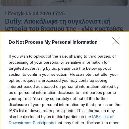
Lifestyle
|
06.04.2020 17:25
Duffy: Αποκάλυψε τη συγκλονιστική
ιστορία του βιασμού της - «Με κρατούσε
ναρκωμένη»
Do Not Process My Personal Information
Για πρώτη φορά η Duffy μιλά ανοιχτά για τον
βιασμό της αποκαλύπτοντας σοκαριστικές
If you wish to opt-out of the sale, sharing to third parties, or
λεπτομέρειες
processing of your personal or sensitive information for
targeted advertising by us, please use the below opt-out
section to confirm your selection. Please note that after your
opt-out request is processed you may continue seeing
interest-based ads based on personal information utilized by
us or personal information disclosed to third parties prior to
your opt-out. You may separately opt-out of the further
disclosure of your personal information by third parties on the
IAB’s list of downstream participants. This information may
also be disclosed by us to third parties on the
IAB’s List of
Downstream Participants
that may further disclose it to other
third parties.