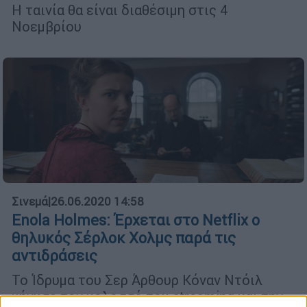
Η ταινία θα είναι διαθέσιμη στις 4
Νοεμβρίου
Σινεμά
|
26.06.2020 14:58
Enola Holmes: Έρχεται στο Netflix ο
θηλυκός Σέρλοκ Χολμς παρά τις
αντιδράσεις
Το Ίδρυμα του Σερ Άρθουρ Κόναν Ντόιλ
μήνυσε τον κολοσσό του streaming και την