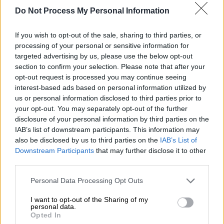
συγγραφέα πίσω από την ταινία
Do Not Process My Personal Information
ΑΛΛΑ #TAGS
If you wish to opt-out of the sale, sharing to third parties, or
Netflix
Μίλι Μπόμπι Μπράουν
processing of your personal or sensitive information for
targeted advertising by us, please use the below opt-out
Χένρι Καβίλ
Σέρλοκ Χολμς
section to confirm your selection. Please note that after your
opt-out request is processed you may continue seeing
ειδήσεις τώρα
Stranger Things
interest-based ads based on personal information utilized by
us or personal information disclosed to third parties prior to
your opt-out. You may separately opt-out of the further
disclosure of your personal information by third parties on the
IAB’s list of downstream participants. This information may
also be disclosed by us to third parties on the
IAB’s List of
Downstream Participants
that may further disclose it to other
third parties.
Please note that this website/app uses one or more Google
Personal Data Processing Opt Outs
services and may gather and store information including but
not limited to your visit or usage behaviour. You may click to
I want to opt-out of the Sharing of my
personal data.
grant or deny consent to Google and its third-party tags to
Opted In
use your data for below specified purposes in below Google