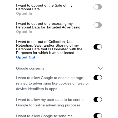
consent section.
I want to opt-out of the Sale of my
Personal Data.
Opted In
I want to opt-out of processing my
Personal Data for Targeted Advertising.
Opted In
POPULAR VIDEOS
I want to opt-out of Collection, Use,
Retention, Sale, and/or Sharing of my
Personal Data that Is Unrelated with the
Δελτίο...
|
08.08.2026 16:18
Purposes for which it was collected.
Opted Out
Δελτίο στην νοηματική 08/08/2026
Google consents
I want to allow Google to enable storage
related to advertising like cookies on web or
device identifiers in apps.
ΑΠΟΣΠΑΣΜΑΤΑ...
|
07.08.2026 14:13
Ανησυχία για την έξαρση της γρίπης Α
I want to allow my user data to be sent to
σε τουριστικούς προορισμούς
Google for online advertising purposes.
I want to allow Google to send me