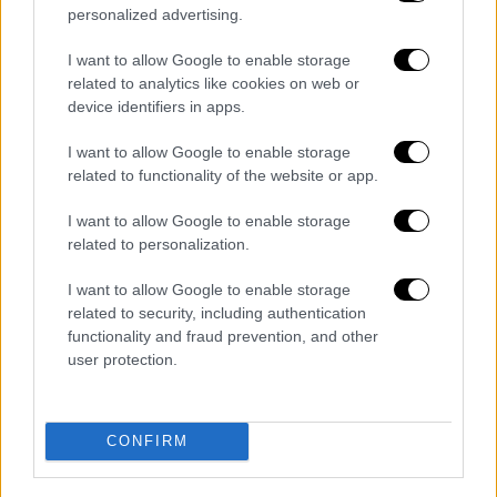
personalized advertising.
Κεντρικό...
|
07.08.2026 19:53
I want to allow Google to enable storage
Κεντρικό δελτίο ειδήσεων 07/08/2026
related to analytics like cookies on web or
device identifiers in apps.
I want to allow Google to enable storage
ΑΠΟΣΠΑΣΜΑΤΑ...
|
07.08.2026 14:21
related to functionality of the website or app.
Σέρρες: Νεκροί μητέρα και γιος σε
I want to allow Google to enable storage
τροχαίο με φορτηγό
related to personalization.
I want to allow Google to enable storage
related to security, including authentication
functionality and fraud prevention, and other
Μεσημεριανό...
|
07.08.2026 14:06
user protection.
Μεσημεριανό δελτίο ειδήσεων
07/08/2026
CONFIRM