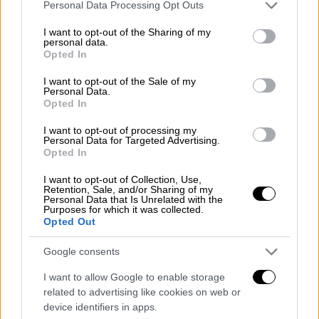
Please note that this website/app uses one or more Google
Personal Data Processing Opt Outs
services and may gather and store information including but
not limited to your visit or usage behaviour. You may click to
I want to opt-out of the Sharing of my
personal data.
grant or deny consent to Google and its third-party tags to
Opted In
use your data for below specified purposes in below Google
consent section.
I want to opt-out of the Sale of my
Τηλεόραση
|
02.03.2020 17:24
Personal Data.
Opted In
Ερωτας μετά - Επόμενα επεισόδια: Ο
Μιχαλάκης είναι γιος του Κωνσταντίνου
I want to opt-out of processing my
Personal Data for Targeted Advertising.
Ο μικρός συναντά τη μητέρα του. Ο Λεγάτος
Opted In
σώζει την Άννα από τα χέρια της Πένυς. Η
I want to opt-out of Collection, Use,
Αλίκη βρίσκεται νεκρή
Retention, Sale, and/or Sharing of my
Personal Data that Is Unrelated with the
Purposes for which it was collected.
Opted Out
Google consents
I want to allow Google to enable storage
related to advertising like cookies on web or
device identifiers in apps.