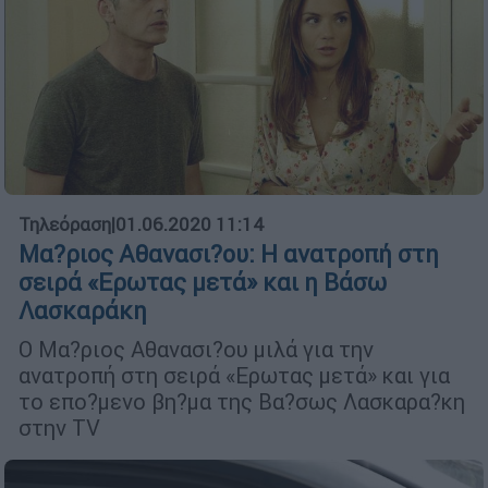
Τηλεόραση
|
01.06.2020 11:14
Μα?ριος Αθανασι?ου: Η ανατροπή στη
σειρά «Ερωτας μετά» και η Βάσω
Λασκαράκη
Ο Μα?ριος Αθανασι?ου μιλά για την
ανατροπή στη σειρά «Ερωτας μετά» και για
το επο?μενο βη?μα της Βα?σως Λασκαρα?κη
στην TV