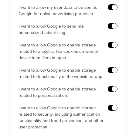
I want to allow my user data to be sent to
Google for online advertising purposes.
Τηλεόραση
|
24.02.2020 11:47
I want to allow Google to send me
Ερωτας μετά - Επόμενα επεισόδια: Η
personalized advertising.
Ηλέκτρα ζητά από τον Χρήστο να
I want to allow Google to enable storage
χωρίσουν
related to analytics like cookies on web or
Η Ηλέκτρα φορτισμένη από τις
device identifiers in apps.
συνεχόμενες αποκαλύψεις, αποφασίζει να
I want to allow Google to enable storage
ζητήσει από τον Χρήστο να χωρίσουν
related to functionality of the website or app.
I want to allow Google to enable storage
related to personalization.
I want to allow Google to enable storage
related to security, including authentication
functionality and fraud prevention, and other
user protection.