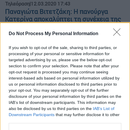
Τηλεόραση
|
12.03.2020 17:43
Παναγιώτα Βιτετζάκη: Η πανούργα
Κατερίνα αποκαλύπτει τη συνέχεια της
σειράς «Ερωτας μετά»
Do Not Process My Personal Information
Η γοητευτική ηθοποιός μιλά στο «TV Εθνος»
για τον ρόλο της Κατερίνας που υποδύεται
If you wish to opt-out of the sale, sharing to third parties, or
στη σειρά του Alpha «Ερωτας μετά»
processing of your personal or sensitive information for
targeted advertising by us, please use the below opt-out
section to confirm your selection. Please note that after your
opt-out request is processed you may continue seeing
interest-based ads based on personal information utilized by
us or personal information disclosed to third parties prior to
your opt-out. You may separately opt-out of the further
disclosure of your personal information by third parties on the
IAB’s list of downstream participants. This information may
also be disclosed by us to third parties on the
IAB’s List of
Downstream Participants
that may further disclose it to other
third parties.