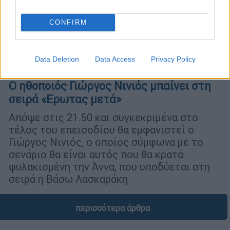
CONFIRM
Data Deletion
Data Access
Privacy Policy
Τηλεόραση
|
18.02.2020 13:10
Ο ηθοποιός Γιώργος Νινιός μπαίνει στη
σειρά «Ερωτας μετά»
Απόψε στις 21.50 και συγκεκριμένα στο
τέλος του επεισοδίου θα εμφανιστεί ο
Γιώργος Νινιός, ο οποίος σύμφωνα με το
σενάριο θα είναι αυτός που θα κρατά
φυλακισμένη την Άννα, που υποδύεται στη
σειρά η Βάσω Λασκαράκη
περισσότερα άρθρα