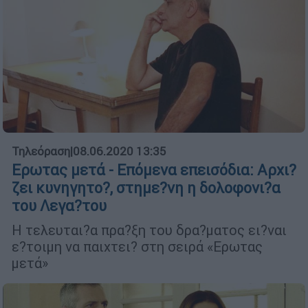
Τηλεόραση
|
08.06.2020 13:35
Ερωτας μετά - Επόμενα επεισόδια: Αρχι?
ζει κυνηγητο?, στημε?νη η δολοφονι?α
του Λεγα?του
Η τελευται?α πρα?ξη του δρα?ματος ει?ναι
ε?τοιμη να παιχτει? στη σειρά «Ερωτας
μετά»