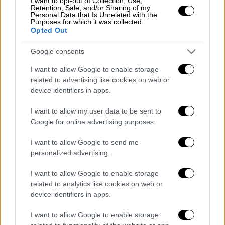
I want to opt-out of Collection, Use,
Retention, Sale, and/or Sharing of my
Ελλάδα
|
07.03.2026 06:30
Personal Data that Is Unrelated with the
Purposes for which it was collected.
Τι συμβαίνει με το δημοψήφισμα για
Opted Out
ΔΕΘ: «Συνεχίζεται η διαδικασία» λέει ο
Google consents
δήμος - «Παρανομεί» απαντά
οργανωτική επιτροπή
I want to allow Google to enable storage
related to advertising like cookies on web or
Τι λένε στο ethnos.gr ο πρόεδρος του
device identifiers in apps.
Δημοτικού Συμβουλίου Θεσσαλονίκης
Σπύρος Βούγιας και το μέλος της
I want to allow my user data to be sent to
Οργανωτικής Επιτροπής Νίκος Φωτίου
Google for online advertising purposes.
I want to allow Google to send me
personalized advertising.
I want to allow Google to enable storage
related to analytics like cookies on web or
device identifiers in apps.
I want to allow Google to enable storage