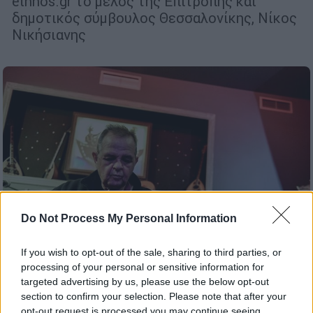
ethnos.gr το μέλος της Επιτροπής και
δημοτικός σύμβουλος Θεσσαλονίκης, Νίκος
Νικήσιανης
Do Not Process My Personal Information
If you wish to opt-out of the sale, sharing to third parties, or
processing of your personal or sensitive information for
targeted advertising by us, please use the below opt-out
Πολιτική
|
09.03.2026 21:19
section to confirm your selection. Please note that after your
Ο Κορακάκης διαψεύδει το ΠΑΣΟΚ -
opt-out request is processed you may continue seeing