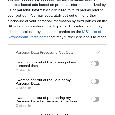
interest-based ads based on personal information utilized by
Αφαιρέθηκε το όνομά του από την
us or personal information disclosed to third parties prior to
Επιτροπή Διεύρυνσης
your opt-out. You may separately opt-out of the further
«Πρόκειται για παρεξήγηση» αναφέρει ο
disclosure of your personal information by third parties on the
IAB’s list of downstream participants. This information may
μουσικοσυνθέτης
also be disclosed by us to third parties on the
IAB’s List of
Downstream Participants
that may further disclose it to other
third parties.
Please note that this website/app uses one or more Google
Personal Data Processing Opt Outs
services and may gather and store information including but
not limited to your visit or usage behaviour. You may click to
I want to opt-out of the Sharing of my
personal data.
grant or deny consent to Google and its third-party tags to
Opted In
use your data for below specified purposes in below Google
consent section.
I want to opt-out of the Sale of my
Personal Data.
Opted In
I want to opt-out of processing my
Personal Data for Targeted Advertising.
Opted In