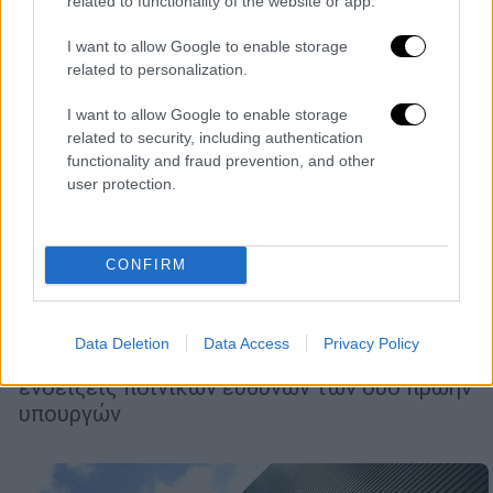
related to functionality of the website or app.
I want to allow Google to enable storage
related to personalization.
I want to allow Google to enable storage
related to security, including authentication
functionality and fraud prevention, and other
Πολιτική
|
24.02.2026 19:24
user protection.
ΠΑΣΟΚ για ΟΠΕΚΕΠΕ: Οργανωμένη
μεθόδευση συγκάλυψης από την ΝΔ -
Ενισχύθηκαν τα στοιχεία κατά
CONFIRM
Αυγενάκη-Βορίδη
Καταλογίζει στην κυβερνητική πλειοψηφία
Data Deletion
Data Access
Privacy Policy
«συγκάλυψη» και κάνει λόγο για σοβαρές
ενδείξεις ποινικών ευθυνών των δύο πρώην
υπουργών