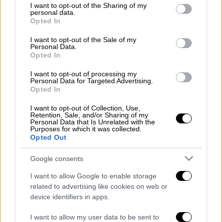
not limited to your visit or usage behaviour. You may click to
I want to opt-out of the Sharing of my
επιτυχία η διαδικασία χρηματοδότησης
personal data.
grant or deny consent to Google and its third-party tags to
Opted In
των Σκουριών
use your data for below specified purposes in below Google
consent section.
Στις Σκουριές βρίσκεται ένα παγκοσμίου
I want to opt-out of the Sale of my
Personal Data.
κλάσης πορφυριτικό κοίτασμα χρυσού-
Opted In
χαλκού που κατά τη συνολική διάρκεια ζωής
I want to opt-out of processing my
του προβλέπεται να έχει ετήσια παραγωγή
Personal Data for Targeted Advertising.
κατά μέσο όρο 140.000 ουγγιών χρυσού και
Opted In
67 εκατομμυρίων λιβρών χαλκού
I want to opt-out of Collection, Use,
Retention, Sale, and/or Sharing of my
Personal Data that Is Unrelated with the
Purposes for which it was collected.
Opted Out
Google consents
I want to allow Google to enable storage
related to advertising like cookies on web or
device identifiers in apps.
I want to allow my user data to be sent to