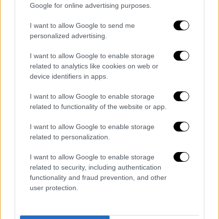
Google for online advertising purposes.
I want to allow Google to send me
personalized advertising.
I want to allow Google to enable storage
Market
|
27.11.2022 09:46
related to analytics like cookies on web or
Ελληνικός Χρυσός: Πώς η τεχνολογία
device identifiers in apps.
συμβάλλει στη μείωση του
I want to allow Google to enable storage
περιβαλλοντικού αποτυπώματος - Το
related to functionality of the website or app.
παράδειγμα των Σκουριών
I want to allow Google to enable storage
Η Ελληνικός Χρυσός, με αυξημένο αίσθημα
related to personalization.
λογοδοσίας έναντι της τοπικής κοινωνίας,
έχει σχεδιάσει και εφαρμόζει το
I want to allow Google to enable storage
βραβευμένο Πρόγραμμα Περιβαλλοντικής
related to security, including authentication
Παρακολούθησης, ένα από τα πιο εξελιγμένα
functionality and fraud prevention, and other
αντίστοιχα προγράμματα στην Ευρώπη
user protection.