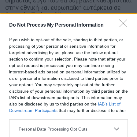
σημασίας έργο που θα συμβάλει καθοριστικά
στην εθνική και ευρωπαϊκή αυτάρκεια σε
Ορυκτές Πρώτες Ύλες
Do Not Process My Personal Information
If you wish to opt-out of the sale, sharing to third parties, or
processing of your personal or sensitive information for
targeted advertising by us, please use the below opt-out
section to confirm your selection. Please note that after your
opt-out request is processed you may continue seeing
interest-based ads based on personal information utilized by
us or personal information disclosed to third parties prior to
your opt-out. You may separately opt-out of the further
disclosure of your personal information by third parties on the
IAB’s list of downstream participants. This information may
also be disclosed by us to third parties on the
IAB’s List of
Downstream Participants
that may further disclose it to other
third parties.
Market
|
18.12.2022 10:00
Please note that this website/app uses one or more Google
Personal Data Processing Opt Outs
services and may gather and store information including but
Ελληνικός Χρυσός: Ολοκληρώθηκε με