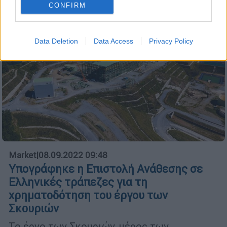
CONFIRM
Data Deletion
Data Access
Privacy Policy
Market
|
08.09.2022 09:48
Υπογράφηκε η Επιστολή Ανάθεσης σε
Ελληνικές τράπεζες για τη
χρηματοδότηση του έργου των
Σκουριών
Το έργο των Σκουριών, μέρος των