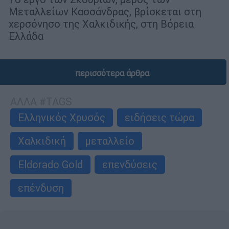
Μεταλλείων Κασσάνδρας, βρίσκεται στη
χερσόνησο της Χαλκιδικής, στη Βόρεια
Ελλάδα
περισσότερα άρθρα
ΑΛΛΑ #TAGS
Ελληνικός Χρυσός
ειδήσεις τώρα
Χαλκιδική
μεταλλείο
Eldorado Gold
επενδύσεις
επένδυση