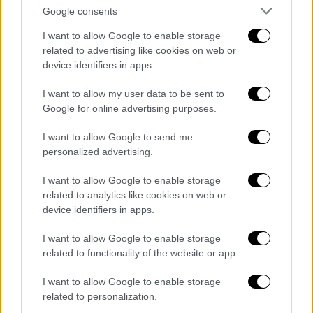
Σημαντικό βήμα: Τέλος η καραντίνα για
Google consents
τους θετικούς σε covid, λέει το CDC –
I want to allow Google to enable storage
Αλλαγές και στις συστάσεις για χρήση
related to advertising like cookies on web or
μάσκας
device identifiers in apps.
Ο οργανισμός λέει ότι επικαιροποιεί τις
I want to allow my user data to be sent to
συστάσεις του για τον κορονοϊό, για να τις
Google for online advertising purposes.
ευθυγραμμίσει με τις συμβουλές του για
I want to allow Google to send me
άλλα είδη αναπνευστικών λοιμώξεων,
personalized advertising.
συμπεριλαμβανομένης της γρίπης και του
RSV
I want to allow Google to enable storage
related to analytics like cookies on web or
device identifiers in apps.
I want to allow Google to enable storage
related to functionality of the website or app.
I want to allow Google to enable storage
related to personalization.