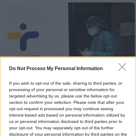
Do Not Process My Personal Information
If you wish to opt-out of the sale, sharing to third parties, or
processing of your personal or sensitive information for
targeted advertising by us, please use the below opt-out
Υγεία
|
09.03.2024 17:18
section to confirm your selection. Please note that after your
Φρένο στην πανδημία από τα self test:
opt-out request is processed you may continue seeing
interest-based ads based on personal information utilized by
2.000 θάνατοι αποφεύχθηκαν λόγω των
us or personal information disclosed to third parties prior to
ελέγχων - Τι έδειξε μελέτη
your opt-out. You may separately opt-out of the further
Τα στοιχεία της ελληνοαμερικανικής
disclosure of your personal information by third parties on the