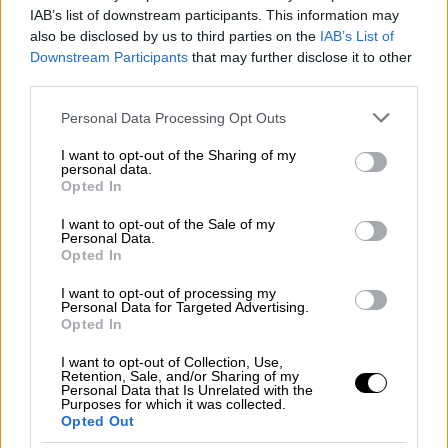
IAB’s list of downstream participants. This information may
μελέτης που δημοσιεύθηκε στο
also be disclosed by us to third parties on the
IAB’s List of
επιστημονικό περιοδικό «Frontiers in Public
Downstream Participants
that may further disclose it to other
Health»
third parties.
Please note that this website/app uses one or more Google
Personal Data Processing Opt Outs
services and may gather and store information including but
not limited to your visit or usage behaviour. You may click to
I want to opt-out of the Sharing of my
personal data.
grant or deny consent to Google and its third-party tags to
Opted In
use your data for below specified purposes in below Google
consent section.
I want to opt-out of the Sale of my
Personal Data.
Opted In
I want to opt-out of processing my
Personal Data for Targeted Advertising.
Opted In
I want to opt-out of Collection, Use,
Retention, Sale, and/or Sharing of my
Personal Data that Is Unrelated with the
Purposes for which it was collected.
Opted Out
Υγεία
|
01.03.2024 22:39