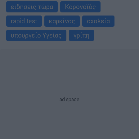
ειδήσεις τώρα
Κορονοϊός
rapid test
καρκίνος
σχολεία
υπουργείο Υγείας
γρίπη