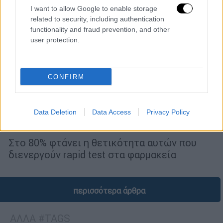
I want to allow Google to enable storage
related to security, including authentication
functionality and fraud prevention, and other
user protection.
CONFIRM
Υγεία
|
05.01.2024 06:35
Τεράστια αύξηση σε self και rapid test
για κορονοϊό ή γρίπη - «Όταν νοσήσουν
Data Deletion
Data Access
Privacy Policy
όλοι, μοιραία το κύμα θα υποχωρήσει»
Στο 80% φτάνει η θετικότητα αυτών που
διενεργούν rapid test στα φαρμακεία
περισσότερα άρθρα
ΑΛΛΑ #TAGS