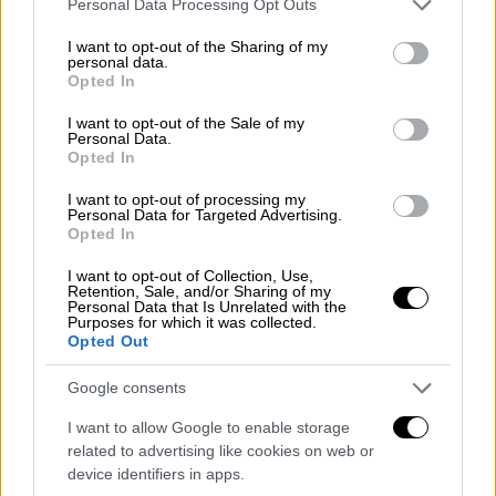
Personal Data Processing Opt Outs
services and may gather and store information including but
not limited to your visit or usage behaviour. You may click to
I want to opt-out of the Sharing of my
personal data.
grant or deny consent to Google and its third-party tags to
Opted In
use your data for below specified purposes in below Google
consent section.
I want to opt-out of the Sale of my
Personal Data.
Opted In
I want to opt-out of processing my
Personal Data for Targeted Advertising.
Opted In
I want to opt-out of Collection, Use,
Retention, Sale, and/or Sharing of my
Οικονομία
|
15.10.2025 08:01
Personal Data that Is Unrelated with the
Purposes for which it was collected.
Τιμή πετρελαίου θέρμανσης: Πού
Opted Out
κυμαίνεται στην Αττική - Ξεκινά σήμερα
η διάθεση
Google consents
Με τιμές έως 7% χαμηλότερες από πέρυσι
I want to allow Google to enable storage
ξεκινά επισήμως σήμερα (15/10), η διάθεση
related to advertising like cookies on web or
device identifiers in apps.
του πετρελαίου θέρμανσης