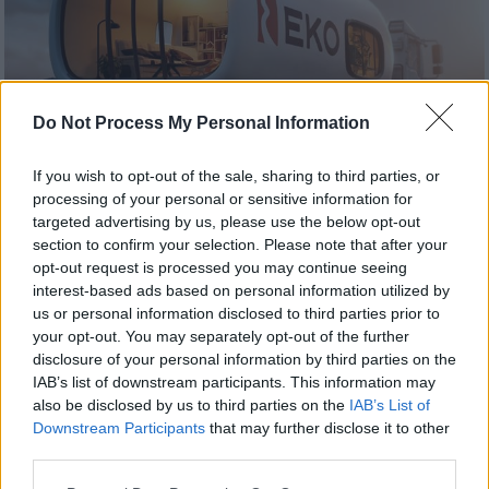
Do Not Process My Personal Information
If you wish to opt-out of the sale, sharing to third parties, or
processing of your personal or sensitive information for
Market
|
15.10.2025 16:31
targeted advertising by us, please use the below opt-out
ΕΚΟ: Ξεκινά η διάθεση του πετρελαίου
section to confirm your selection. Please note that after your
θέρμανσης στη χαμηλότερη τιμή
opt-out request is processed you may continue seeing
εκκίνησης των τελευταίων ετών
interest-based ads based on personal information utilized by
us or personal information disclosed to third parties prior to
Η ΕΚΟ δίνει την δυνατότητα αποπληρωμής
your opt-out. You may separately opt-out of the further
σε έως και 12 άτοκες δόσεις, με πιστωτικές
disclosure of your personal information by third parties on the
κάρτες, εκδόσεως ελληνικών τραπεζών
IAB’s list of downstream participants. This information may
also be disclosed by us to third parties on the
IAB’s List of
Downstream Participants
that may further disclose it to other
third parties.
Please note that this website/app uses one or more Google