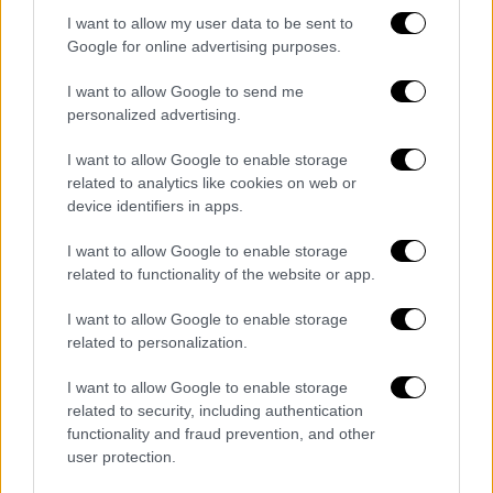
I want to allow my user data to be sent to
Google for online advertising purposes.
I want to allow Google to send me
personalized advertising.
I want to allow Google to enable storage
related to analytics like cookies on web or
device identifiers in apps.
I want to allow Google to enable storage
related to functionality of the website or app.
I want to allow Google to enable storage
related to personalization.
I want to allow Google to enable storage
Οικονομία
|
07.10.2025 14:50
related to security, including authentication
Επίδομα θέρμανσης: Ξεκινά στις 15
functionality and fraud prevention, and other
Οκτωβρίου η διάθεση του πετρελαίου -
user protection.
Οι τιμές