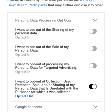
Downstream Participants
that may further disclose it to other
third parties.
Please note that this website/app uses one or more Google
Personal Data Processing Opt Outs
services and may gather and store information including but
not limited to your visit or usage behaviour. You may click to
I want to opt-out of the Sharing of my
personal data.
grant or deny consent to Google and its third-party tags to
Opted In
use your data for below specified purposes in below Google
consent section.
I want to opt-out of the Sale of my
Personal Data.
Opted In
I want to opt-out of processing my
Personal Data for Targeted Advertising.
Opted In
Πολιτική
|
14.09.2022 15:52
I want to opt-out of Collection, Use,
Retention, Sale, and/or Sharing of my
Μητσοτάκης για Ειρήνη Παππά:
Personal Data that Is Unrelated with the
Purposes for which it was collected.
Αποχαιρετάμε την τελευταία
Opted Out
εκπρόσωπο μιας σπουδαίας γενιάς
Google consents
Με ανάρτησή του στο twitter