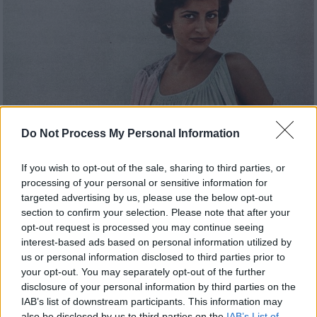
Do Not Process My Personal Information
If you wish to opt-out of the sale, sharing to third parties, or
processing of your personal or sensitive information for
Πολιτισμός
|
15.09.2022 11:07
targeted advertising by us, please use the below opt-out
Ειρήνη Παππά: Το αφιέρωμα της Finos
section to confirm your selection. Please note that after your
Film στη σπουδαία ηθοποιό
opt-out request is processed you may continue seeing
interest-based ads based on personal information utilized by
Η Finos Film δημοσίευσε μέσα από τον
us or personal information disclosed to third parties prior to
επίσημο λογαριασμό της στο Twitter, ένα
your opt-out. You may separately opt-out of the further
αφιερωματικό βίντεο
disclosure of your personal information by third parties on the
IAB’s list of downstream participants. This information may
also be disclosed by us to third parties on the
IAB’s List of