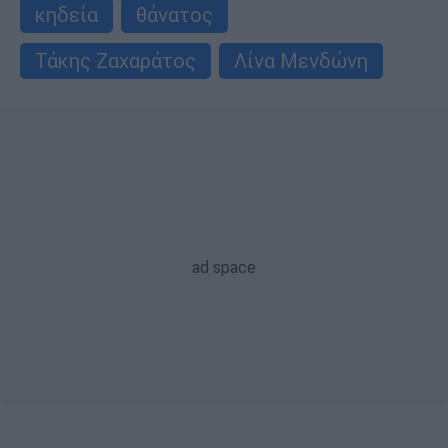
κηδεία
θάνατος
Τάκης Ζαχαράτος
Λίνα Μενδώνη