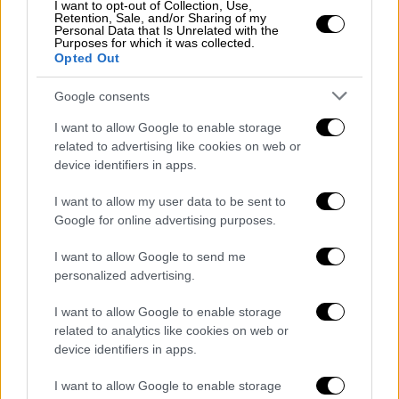
I want to opt-out of Collection, Use,
Retention, Sale, and/or Sharing of my
Personal Data that Is Unrelated with the
Purposes for which it was collected.
Opted Out
Google consents
Οικονομία
|
18.07.2026 16:44
I want to allow Google to enable storage
Απαλλαγή από το τέλος ταξινόμησης για
related to advertising like cookies on web or
device identifiers in apps.
τρίτεκνους: Ποιοι δικαιούνται έκπτωση
έως 100%, πώς θα τη λάβουν
I want to allow my user data to be sent to
Google for online advertising purposes.
Η ΑΑΔΕ καθορίζει αναλυτικά τη διαδικασία
υποβολής των αιτήσεων και τα απαιτούμενα
I want to allow Google to send me
δικαιολογητικά
personalized advertising.
I want to allow Google to enable storage
related to analytics like cookies on web or
device identifiers in apps.
I want to allow Google to enable storage