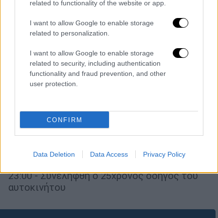
related to functionality of the website or app.
I want to allow Google to enable storage
related to personalization.
I want to allow Google to enable storage
related to security, including authentication
functionality and fraud prevention, and other
user protection.
Ελλάδα
|
18.07.2026 10:56
Θανατηφόρο τροχαίο στη Θεσσαλονίκη:
CONFIRM
Νεκρός 23χρονος μοτοσικλετιστής σε
σύγκρουση με ΙΧ
Data Deletion
Data Access
Privacy Policy
Το δυστύχημα σημειώθηκε λίγο μετά τις
23:00 - Συνελήφθη ο 25χρονος οδηγός του
αυτοκινήτου