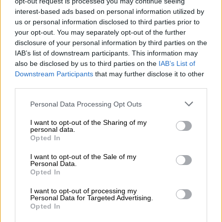
opt-out request is processed you may continue seeing
interest-based ads based on personal information utilized by
Τεχνολογία
|
26.07.2026 07:05
us or personal information disclosed to third parties prior to
Πώς, επιτέλους, να κάνετε Google και
your opt-out. You may separately opt-out of the further
Apple Maps να σας δείχνουν την
disclosure of your personal information by third parties on the
πραγματικά ταχύτερη διαδρομή
IAB’s list of downstream participants. This information may
also be disclosed by us to third parties on the
IAB’s List of
Αυτές οι εφαρμογές είναι εξαιρετικές για
Downstream Participants
that may further disclose it to other
την παροχή οδηγιών, αλλά δεν σας δείχνουν
third parties.
πάντα την ταχύτερη διαδρομή - Δείτε πώς
Please note that this website/app uses one or more Google
Personal Data Processing Opt Outs
μπορείτε να το διορθώσετε
services and may gather and store information including but
not limited to your visit or usage behaviour. You may click to
I want to opt-out of the Sharing of my
personal data.
grant or deny consent to Google and its third-party tags to
Opted In
use your data for below specified purposes in below Google
consent section.
I want to opt-out of the Sale of my
Personal Data.
Opted In
I want to opt-out of processing my
Personal Data for Targeted Advertising.
Opted In