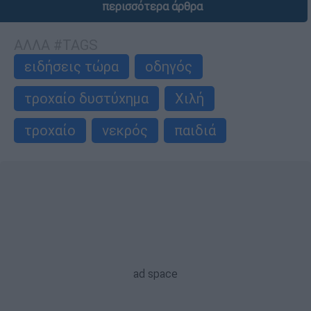
περισσότερα άρθρα
ΑΛΛΑ #TAGS
ειδήσεις τώρα
οδηγός
τροχαίο δυστύχημα
Χιλή
τροχαίο
νεκρός
παιδιά