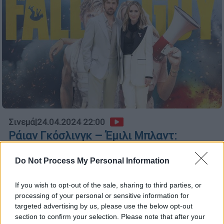
Σινεμά
|
24.04.2024 22:00
Ράιαν Γκόσλινγκ – Έμιλι Μπλαντ:
Εντυπωσιακοί σε ειδική προβολή του
«The Fall Guy» στο Λονδίνο
Do Not Process My Personal Information
Η Μπλαντ επέλεξε να φορέσει ένα
If you wish to opt-out of the sale, sharing to third parties, or
εντυπωσιακό λευκό με μαύρο κοστούμι ενώ
processing of your personal or sensitive information for
ολοκλήρωσε την εμφάνισή της με μια
targeted advertising by us, please use the below opt-out
μοναδική διαμαντένια καρφίτσα στο πέτο
section to confirm your selection. Please note that after your