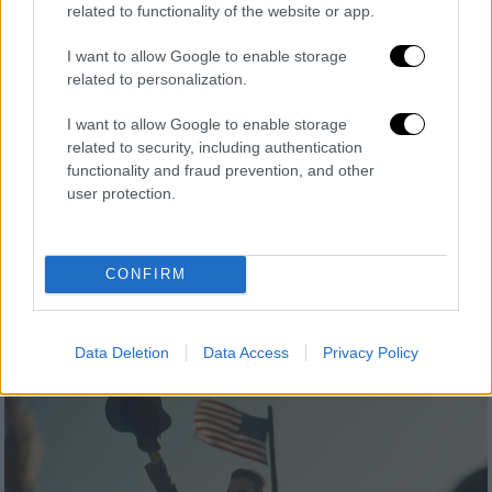
Ο σκηνοθέτης του «Black Adam»
related to functionality of the website or app.
ετοιμάζει ταινία για την πρώτη
I want to allow Google to enable storage
Αμερικανίδα γυναίκα ντετέκτιβ - Η Έμιλι
related to personalization.
Μπλαντ στον πρωταγωνιστικό ρόλο
I want to allow Google to enable storage
Η Κέιτ Γουόρν ήταν η πρώτη Αμερικανίδα
related to security, including authentication
γυναίκα ντετέκτιβ, προσλήφθηκε στο
functionality and fraud prevention, and other
γραφείο ιδιωτικών ερευνών Pinkerton με
user protection.
έδρα το Σικάγο, άνοιξε τον δρόμο για τις
γυναίκες στην επιβολή του νόμου και
άλλαξε για πάντα τον τρόπο που εργάζονταν
CONFIRM
οι ντετέκτιβ
Data Deletion
Data Access
Privacy Policy