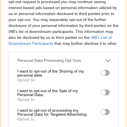
και μαύρες γόβες Malone Souliers με χρυσά
opt-out request is processed you may continue seeing
λουράκια
interest-based ads based on personal information utilized by
us or personal information disclosed to third parties prior to
your opt-out. You may separately opt-out of the further
disclosure of your personal information by third parties on the
IAB’s list of downstream participants. This information may
also be disclosed by us to third parties on the
IAB’s List of
Downstream Participants
that may further disclose it to other
third parties.
Please note that this website/app uses one or more Google
Personal Data Processing Opt Outs
services and may gather and store information including but
not limited to your visit or usage behaviour. You may click to
I want to opt-out of the Sharing of my
personal data.
grant or deny consent to Google and its third-party tags to
Opted In
use your data for below specified purposes in below Google
consent section.
I want to opt-out of the Sale of my
Personal Data.
Opted In
I want to opt-out of processing my
Our Network
|
06.03.2024 21:00
Personal Data for Targeted Advertising.
Opted In
Όσκαρ: 20 ηθοποιοί που δεν ήταν ποτέ