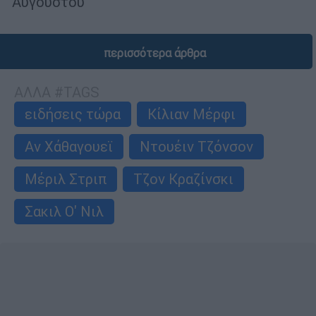
Αυγούστου
περισσότερα άρθρα
ΑΛΛΑ #TAGS
ειδήσεις τώρα
Κίλιαν Μέρφι
Αν Χάθαγουεϊ
Ντουέιν Τζόνσον
Μέριλ Στριπ
Τζον Κραζίνσκι
Σακιλ Ο' Νιλ