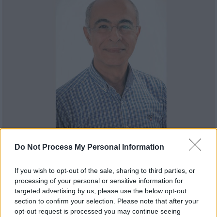
Open life
|
04.03.2020 15:35
Do Not Process My Personal Information
Κωνσταντίνος Φυτόπουλος: «Βοηθήστε
αυτόν που κουτσαίνει να πετάξει»
If you wish to opt-out of the sale, sharing to third parties, or
processing of your personal or sensitive information for
Ο ψυχίατρος, ψυχοθεραπευτής και
targeted advertising by us, please use the below opt-out
ομοιοπαθητικός γιατρός πιστεύει πως η
section to confirm your selection. Please note that after your
ψυχή γνωρίζει πάντα τον δρόμο για τη
opt-out request is processed you may continue seeing