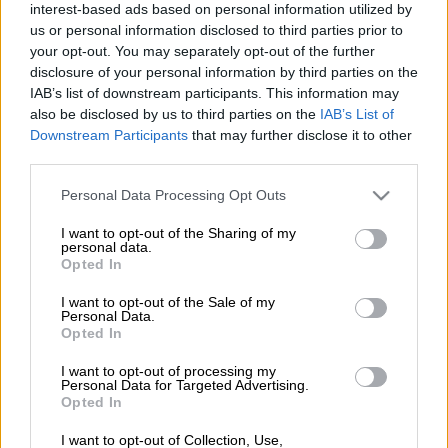
θεραπεία της, αρκεί να ησυχάσουμε τη
interest-based ads based on personal information utilized by
φλυαρία του νου και να την ακούσουμε
us or personal information disclosed to third parties prior to
your opt-out. You may separately opt-out of the further
προσεκτικά
disclosure of your personal information by third parties on the
IAB’s list of downstream participants. This information may
ΑΛΛΑ #TAGS
also be disclosed by us to third parties on the
IAB’s List of
ψυχοθεραπεία
ομοιοπαθητική
Downstream Participants
that may further disclose it to other
third parties.
ολοτροπικές αναπνοές
Please note that this website/app uses one or more Google
Personal Data Processing Opt Outs
services and may gather and store information including but
not limited to your visit or usage behaviour. You may click to
I want to opt-out of the Sharing of my
personal data.
grant or deny consent to Google and its third-party tags to
Opted In
use your data for below specified purposes in below Google
consent section.
I want to opt-out of the Sale of my
Personal Data.
Opted In
I want to opt-out of processing my
Personal Data for Targeted Advertising.
Opted In
I want to opt-out of Collection, Use,