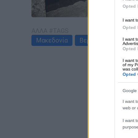
Opted 
I want t
Opted 
ΑΛΛΑ #TAGS
Μακεδονία
Βεργίνα
Φίλιππο
I want 
Advertis
Opted 
I want t
of my P
was col
Opted 
Google 
I want t
web or d
I want t
purpose