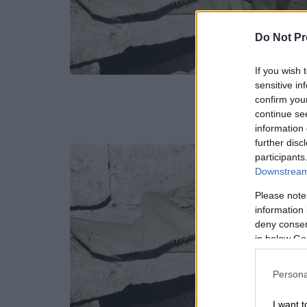
Do Not Pr
If you wish 
sensitive in
confirm you
continue se
information 
further disc
participants
Downstream 
Please note
information 
deny consent
in below Go
Persona
I want t