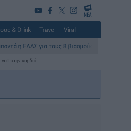
ood & Drink
Travel
Viral
η ΕΛΑΣ για τους 8 βιασμούς τουριστριών - «Μόν
 νο1 στην καρδιά...