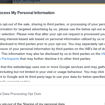
Ο Μανόλης Ανδρόνικος πριν από 42
χρόνια ανακάλυπτε ένα από τα
ocess My Personal Information
σημαντικότερα ευρήματα στην
ιστορία της αρχαιολογίας, τον
to opt-out of the sale, sharing to third parties, or processing of your per
formation for targeted advertising by us, please use the below opt-out s
ασύλητο μνημειώδη τάφο του
r selection. Please note that after your opt-out request is processed y
Μακεδόνα βασιλιά Φιλίππου Β΄,
eing interest-based ads based on personal information utilized by us or
πατέρα του Μεγάλου Αλεξάνδρου
disclosed to third parties prior to your opt-out. You may separately opt-
losure of your personal information by third parties on the IAB’s list of
All About History
|
20.01.2020 22:31
. This information may also be disclosed by us to third parties on the
IA
Βεργίνα Ημαθίας: «Τα μάτια μας
Participants
that may further disclose it to other third parties.
είχαν θαμπωθεί από αυτά που
 that this website/app uses one or more Google services and may gath
βλέπαμε»
including but not limited to your visit or usage behaviour. You may click 
 to Google and its third-party tags to use your data for below specifi
Ο Μανόλης Ανδρόνικος, μετά από
Ώρ
ogle consent section.
επίπονες έρευνες, ανακαλύπτει
Ώ
τέτοιες μέρες πριν από 42 χρόνια ένα
l Data Processing Opt Outs
από τα σημαντικότερα ευρήματα στην
ιστορία της αρχαιολογίας, τον
o opt-out of the Sharing of my personal data.