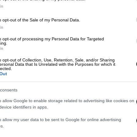
ασύλητο μνημειώδη τάφο του
Κε
In
Μακεδόνα βασιλιά Φιλίππου Β',
Κ
πατέρα του Μεγάλου Αλεξάνδρου
o opt-out of the Sale of my Personal Data.
0
In
ς
to opt-out of processing my Personal Data for Targeted
ing.
In
Με
Μ
o opt-out of Collection, Use, Retention, Sale, and/or Sharing
ersonal Data that Is Unrelated with the Purposes for which it
0
lected.
Out
consents
o allow Google to enable storage related to advertising like cookies on
ΑΠ
evice identifiers in apps.
Κ
σ
o allow my user data to be sent to Google for online advertising
π
s.