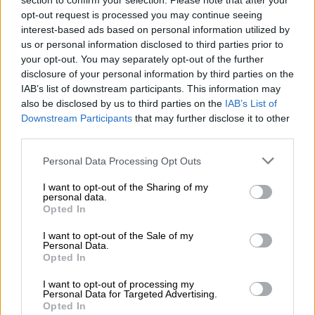
section to confirm your selection. Please note that after your
opt-out request is processed you may continue seeing
interest-based ads based on personal information utilized by
Lifestyle
|
03.09.2019 23:11
us or personal information disclosed to third parties prior to
Πέθανε διαγωνιζόμενη γνωστού talent
your opt-out. You may separately opt-out of the further
disclosure of your personal information by third parties on the
show σε τροχαίο (vid)
IAB’s list of downstream participants. This information may
Η οικογένεια της τραγουδίστριας πιστεύει
also be disclosed by us to third parties on the
IAB’s List of
Downstream Participants
that may further disclose it to other
ότι πιθανώς ένα ελάφι προκάλεσε το
third parties.
τραγικό δυστύχημα
Please note that this website/app uses one or more Google
Personal Data Processing Opt Outs
ΑΛΛΑ #TAGS
services and may gather and store information including but
Κέιτι Πέρι
ειδήσεις τώρα
not limited to your visit or usage behaviour. You may click to
I want to opt-out of the Sharing of my
personal data.
grant or deny consent to Google and its third-party tags to
Opted In
use your data for below specified purposes in below Google
talent show
υποψήφια
consent section.
I want to opt-out of the Sale of my
Personal Data.
τραγουδίστρια
δυστύχημα
Opted In
λιποθυμία
I want to opt-out of processing my
Personal Data for Targeted Advertising.
Opted In