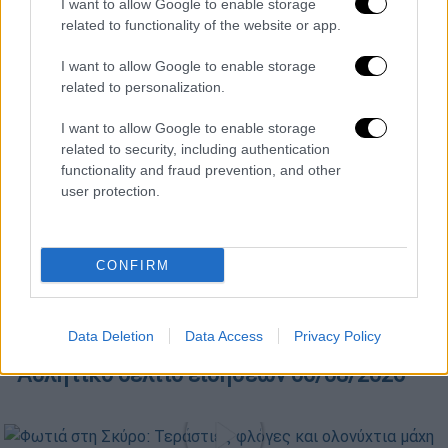
I want to allow Google to enable storage
Κεντρικό δελτίο ειδήσεων 06/08/2026
related to functionality of the website or app.
I want to allow Google to enable storage
related to personalization.
Κεντρικό...
|
05.08.2026 19:49
Κεντρικό δελτίο ειδήσεων 05/08/2026
I want to allow Google to enable storage
related to security, including authentication
functionality and fraud prevention, and other
user protection.
Ώρα Ελλάδος...
|
06.08.2026 10:06
Ώρα Ελλάδος 06/08/2026
CONFIRM
Data Deletion
Data Access
Privacy Policy
ΑΘΛΗΤΙΚΟ ΔΕΛΤΙΟ
|
06.08.2026 19:52
Αθλητικό δελτίο ειδήσεων 06/08/2026