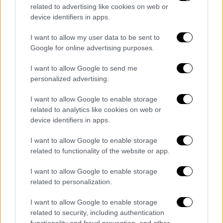
related to advertising like cookies on web or
device identifiers in apps.
I want to allow my user data to be sent to
Google for online advertising purposes.
I want to allow Google to send me
personalized advertising.
I want to allow Google to enable storage
related to analytics like cookies on web or
device identifiers in apps.
Lifestyle
|
30.09.2019 14:12
Δημήτρης Ουγγαρέζος - Ιλένια Ουίλιαμς:
I want to allow Google to enable storage
Χώρισαν μετά από πέντε χρόνια σχέσης
related to functionality of the website or app.
(vid)
I want to allow Google to enable storage
Ο Δημήτρης Ουγγαρέζος και η Ιλένια
related to personalization.
Ουίλιαμς δεν είναι πια ζευγάρι, όπως
ανακοίνωσε ο ίδιος ο παρουσιαστής στην
I want to allow Google to enable storage
related to security, including authentication
εκπομπή «Το Πρωινό»
functionality and fraud prevention, and other