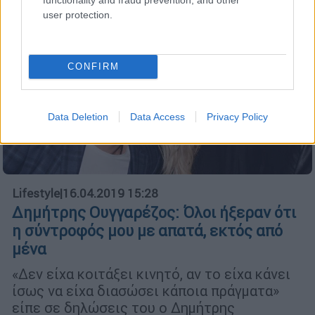
user protection.
CONFIRM
Data Deletion
Data Access
Privacy Policy
Lifestyle
|
16.04.2019 15:28
Δημήτρης Ουγγαρέζος: Όλοι ήξεραν ότι
η σύντροφός μου με απατά, εκτός από
μένα
«Δεν είχα κοιτάξει κινητό, αν το είχα κάνει
ίσως να είχα διασώσει κάποια πράγματα»
είπε σε δηλώσεις του ο Δημήτρης