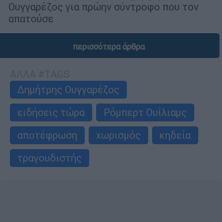
Ουγγαρέζος για πρώην σύντροφο που τον
απατούσε
περισσότερα άρθρα
ΑΛΛΑ #TAGS
Δημήτρης Ουγγαρέζος
ειδήσεις τώρα
Ρόμπερτ Ουίλιαμς
αποτέφρωση
χωρισμός
κηδεία
τραγουδιστής