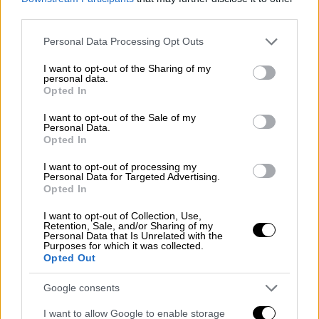
third parties.
Please note that this website/app uses one or more Google
Personal Data Processing Opt Outs
services and may gather and store information including but
not limited to your visit or usage behaviour. You may click to
I want to opt-out of the Sharing of my
personal data.
grant or deny consent to Google and its third-party tags to
Opted In
use your data for below specified purposes in below Google
consent section.
I want to opt-out of the Sale of my
Personal Data.
Opted In
I want to opt-out of processing my
Lifestyle
|
09.10.2019 17:36
Personal Data for Targeted Advertising.
Opted In
Ο Ουγγαρέζος για τον χωρισμό του με
την Ουίλιαμς: Στεναχωρήθηκα, αλλά δεν
I want to opt-out of Collection, Use,
Retention, Sale, and/or Sharing of my
έπεσα στα πατώματα
Personal Data that Is Unrelated with the
Purposes for which it was collected.
Ο γνωστός παρουσιαστής βρέθηκε στην
Opted Out
εκπομπή της Ελένης Μενεγάκη και μίλησε
για τον πρόσφατο χωρισμό του
Google consents
I want to allow Google to enable storage