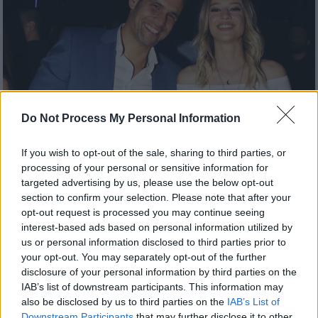
Do Not Process My Personal Information
If you wish to opt-out of the sale, sharing to third parties, or
Lifestyle
|
30.11.2019 14:52
processing of your personal or sensitive information for
Ιλένια Ουίλιαμς: Σπάει τη σιωπή της και
targeted advertising by us, please use the below opt-out
μιλά για τον χωρισμό της από τον
section to confirm your selection. Please note that after your
Ουγγαρέζο
opt-out request is processed you may continue seeing
interest-based ads based on personal information utilized by
«Ακόμη προσπαθώ να βρω τα πατήματά μου»
us or personal information disclosed to third parties prior to
αποκαλύπτει η τραγουδίστρια και
your opt-out. You may separately opt-out of the further
παρουσιάστρια
disclosure of your personal information by third parties on the
IAB’s list of downstream participants. This information may
also be disclosed by us to third parties on the
IAB’s List of
Downstream Participants
that may further disclose it to other