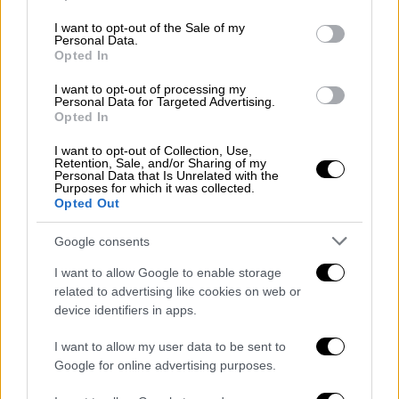
«Για πρώτη φορά στην Αθήνα,
use your data for below specified purposes in below Google
πραγματοποιούνται τέτοιας κλίμακας
consent section.
I want to opt-out of the Sale of my
επιχειρήσεις καθαριότητας», δήλωσε,
Personal Data.
Opted In
μεταξύ άλλων, ο Κώστας Μπακογιάννης
I want to opt-out of processing my
ΑΛΛΑ #TAGS
Personal Data for Targeted Advertising.
Opted In
έξωση
ειδήσεις τώρα
I want to opt-out of Collection, Use,
Retention, Sale, and/or Sharing of my
δήμος Αθηναίων
Personal Data that Is Unrelated with the
Purposes for which it was collected.
Opted Out
Κώστας Μπακογιάννης
Google consents
πλειστηριασμοί
Μεταξουργείο
I want to allow Google to enable storage
Βοτανικός
related to advertising like cookies on web or
device identifiers in apps.
I want to allow my user data to be sent to
Google for online advertising purposes.