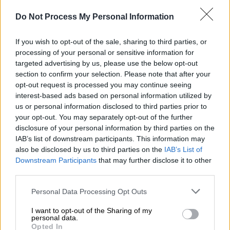
δρόμο
Do Not Process My Personal Information
If you wish to opt-out of the sale, sharing to third parties, or
processing of your personal or sensitive information for
targeted advertising by us, please use the below opt-out
section to confirm your selection. Please note that after your
opt-out request is processed you may continue seeing
interest-based ads based on personal information utilized by
us or personal information disclosed to third parties prior to
your opt-out. You may separately opt-out of the further
disclosure of your personal information by third parties on the
IAB’s list of downstream participants. This information may
also be disclosed by us to third parties on the
IAB’s List of
Downstream Participants
that may further disclose it to other
Ελλάδα
|
19.01.2020 16:06
third parties.
Δήμος Αθηναίων: Μεγάλη επιχείρηση
Please note that this website/app uses one or more Google
Personal Data Processing Opt Outs
καθαρισμού σε Βοτανικό, Μεταξουργείο
services and may gather and store information including but
και Πετράλωνα
not limited to your visit or usage behaviour. You may click to
I want to opt-out of the Sharing of my
personal data.
grant or deny consent to Google and its third-party tags to
Opted In