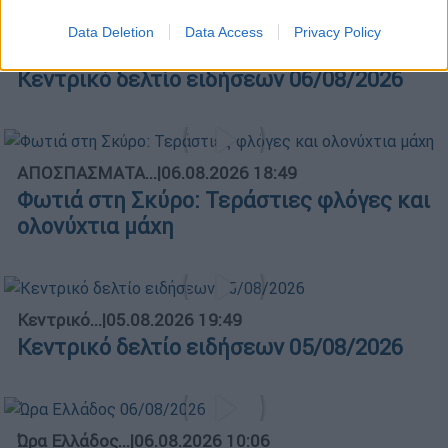
Data Deletion
Data Access
Privacy Policy
Κεντρικό...
|
06.08.2026 20:05
Κεντρικό δελτίο ειδήσεων 06/08/2026
ΑΠΟΣΠΑΣΜΑΤΑ...
|
06.08.2026 18:49
Φωτιά στη Σκύρο: Τεράστιες φλόγες και
ολονύχτια μάχη
Κεντρικό...
|
05.08.2026 19:49
Κεντρικό δελτίο ειδήσεων 05/08/2026
Ώρα Ελλάδος...
|
06.08.2026 10:06