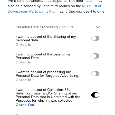
IAB’s list of downstream participants. This information may
τον Πανιώνιο
also be disclosed by us to third parties on the
IAB’s List of
Downstream Participants
that may further disclose it to other
third parties.
Please note that this website/app uses one or more Google
Personal Data Processing Opt Outs
services and may gather and store information including but
not limited to your visit or usage behaviour. You may click to
I want to opt-out of the Sharing of my
personal data.
grant or deny consent to Google and its third-party tags to
Opted In
use your data for below specified purposes in below Google
consent section.
I want to opt-out of the Sale of my
Personal Data.
Opted In
I want to opt-out of processing my
Personal Data for Targeted Advertising.
Opted In
I want to opt-out of Collection, Use,
Retention, Sale, and/or Sharing of my
Αθλητισμός
|
16.02.2019 23:36
Personal Data that Is Unrelated with the
Purposes for which it was collected.
Η πίστη και η «κάλυψη» του Δώνη σε όλη
Opted Out
την ομάδα