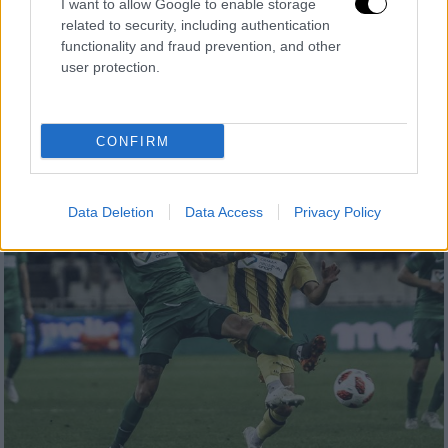
Αθλητισμός
|
04.02.2019 19:23
I want to allow Google to enable storage
Παναθηναϊκός: Ηρέμησε με Κουρμπέλη
related to security, including authentication
functionality and fraud prevention, and other
ο Δώνης
user protection.
Ο αρχηγός του ΠΑΟ μπήκε σε κανονικό
πρόγραμμα και παίζει το Σάββατο (9/2) στα
Γιάννινα
CONFIRM
Data Deletion
Data Access
Privacy Policy