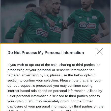
Do Not Process My Personal Information
If you wish to opt-out of the sale, sharing to third parties, or
Αθλητισμός
|
23.02.2019 22:08
processing of your personal or sensitive information for
Παναθηναϊκός: «Πληγωμένος» για το
targeted advertising by us, please use the below opt-out
διπλό 5άδας στη Ν. Σμύρνη
section to confirm your selection. Please note that after your
opt-out request is processed you may continue seeing
Χωρίς τους τραυματίες Ινσούα, Κουλιμπαλί
interest-based ads based on personal information utilized by
και τον τιμωρημένο Γιόχανσον, αλλά με τον
us or personal information disclosed to third parties prior to
Κουρμπέλη ετοιμοπόλεμο οι «πράσινοι» στο
your opt-out. You may separately opt-out of the further
disclosure of your personal information by third parties on the
καθοριστικό ματς της Κυριακής (24/2) με