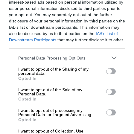
Ο 90χρονος Γουίλιαμ Σάτνερ, ο
interest-based ads based on personal information utilized by
us or personal information disclosed to third parties prior to
κυβερνήτης Κερκ του Σταρ Τρεκ, θα
your opt-out. You may separately opt-out of the further
ταξιδέψει στο διάστημα
disclosure of your personal information by third parties on the
IAB’s list of downstream participants. This information may
Ο Γουίλιαμ Σάτνερ θα γίνει, σε ηλικία 90
also be disclosed by us to third parties on the
IAB’s List of
ετών, ο πιο ηλικιωμένος άνθρωπος που θα
Downstream Participants
that may further disclose it to other
ταξιδέψει στο διάστημα
third parties.
ΑΛΛΑ #TAGS
Please note that this website/app uses one or more Google
Personal Data Processing Opt Outs
services and may gather and store information including but
διάστημα
Τζεφ Μπέζος
not limited to your visit or usage behaviour. You may click to
I want to opt-out of the Sharing of my
personal data.
grant or deny consent to Google and its third-party tags to
ηθοποιός
Σταρ Τρεκ
Blue Origin
Opted In
use your data for below specified purposes in below Google
consent section.
I want to opt-out of the Sale of my
Τομ Χανκς
Star Trek
Personal Data.
Opted In
I want to opt-out of processing my
Personal Data for Targeted Advertising.
Opted In
I want to opt-out of Collection, Use,