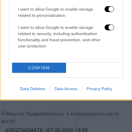
ΑΠΟΣΠΑΣΜΑΤΑ...
|
07.08.2026 14:29
I want to allow Google to enable storage
related to personalization.
Μνημόσυνο για τη Λένα Σαμαρά στο Α΄
Νεκροταφείο Αθηνών
I want to allow Google to enable storage
related to security, including authentication
functionality and fraud prevention, and other
user protection.
Ώρα Ελλάδος...
|
07.08.2026 09:59
Ώρα Ελλάδος 07/08/2026
CONFIRM
ΑΘΛΗΤΙΚΟ ΔΕΛΤΙΟ
|
07.08.2026 19:46
Data Deletion
Data Access
Privacy Policy
Αθλητικό δελτίο ειδήσεων 07/08/2026
ΑΠΟΣΠΑΣΜΑΤΑ...
|
07.08.2026 18:59