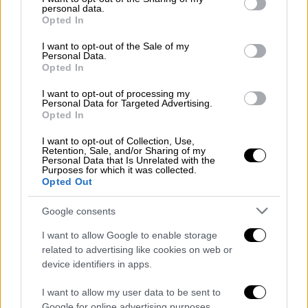
περισσότεροι πακιστανικής καταγωγής-
personal data.
grant or deny consent to Google and its third-party tags to
ξεκίνησε με αφορμή τα μεροκάματα που
Opted In
use your data for below specified purposes in below Google
κάνουν σε καλλιέργειες της περιοχής
consent section.
I want to opt-out of the Sale of my
Personal Data.
ΑΛΛΑ #TAGS
Opted In
Κρήτη
Ηράκλειο Κρήτης
I want to opt-out of processing my
Personal Data for Targeted Advertising.
Opted In
πυροβολισμός
επίθεση με μαχαίρι
I want to opt-out of Collection, Use,
ειδήσεις τώρα
Retention, Sale, and/or Sharing of my
Personal Data that Is Unrelated with the
Purposes for which it was collected.
Opted Out
Google consents
I want to allow Google to enable storage
related to advertising like cookies on web or
device identifiers in apps.
I want to allow my user data to be sent to
Google for online advertising purposes.