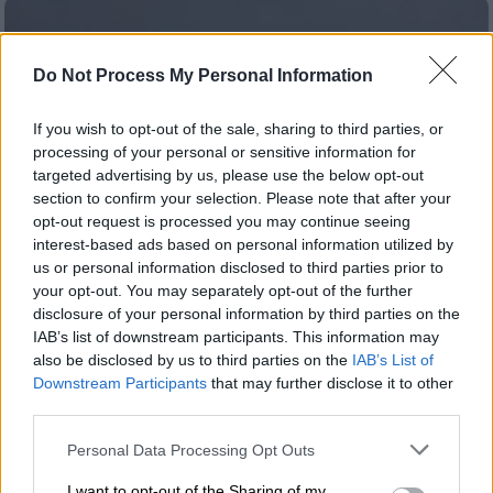
Do Not Process My Personal Information
If you wish to opt-out of the sale, sharing to third parties, or
processing of your personal or sensitive information for
targeted advertising by us, please use the below opt-out
section to confirm your selection. Please note that after your
opt-out request is processed you may continue seeing
interest-based ads based on personal information utilized by
us or personal information disclosed to third parties prior to
your opt-out. You may separately opt-out of the further
disclosure of your personal information by third parties on the
IAB’s list of downstream participants. This information may
Ελλάδα
|
27.11.2019 11:10
also be disclosed by us to third parties on the
IAB’s List of
Τυμπάκι: 17 συλλήψεις για αιματηρή
Downstream Participants
that may further disclose it to other
συμπλοκή - Ένας νεκρός και ένας
third parties.
τραυματίας
Please note that this website/app uses one or more Google
Personal Data Processing Opt Outs
services and may gather and store information including but
Η φασαρία μεταξύ των ανδρών -οι
not limited to your visit or usage behaviour. You may click to
I want to opt-out of the Sharing of my