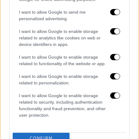
I want to allow Google to send me
personalized advertising.
I want to allow Google to enable storage
related to analytics like cookies on web or
device identifiers in apps.
POPULAR VIDEOS
I want to allow Google to enable storage
related to functionality of the website or app.
Ώρα Ελλάδος...
|
05.08.2026 13:36
I want to allow Google to enable storage
related to personalization.
Ώρα Ελλάδος 05/08/2026
I want to allow Google to enable storage
related to security, including authentication
functionality and fraud prevention, and other
Κεντρικό...
|
05.08.2026 19:49
user protection.
Κεντρικό δελτίο ειδήσεων 05/08/2026
CONFIRM