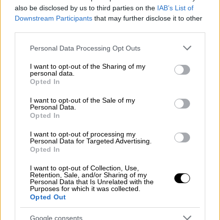
Πλέον το βλέμμα της διοίκησης της
also be disclosed by us to third parties on the
IAB’s List of
εταιρείας είναι στραμμένο στο πρόσφατο
Downstream Participants
that may further disclose it to other
λανσάρισμα της νέας εμπορικής ταυτότητας
third parties.
που προήλθε από την ένωση δυνάμεων της
Please note that this website/app uses one or more Google
Personal Data Processing Opt Outs
COSMOTE με την TELEKOM
services and may gather and store information including but
not limited to your visit or usage behaviour. You may click to
I want to opt-out of the Sharing of my
personal data.
grant or deny consent to Google and its third-party tags to
Opted In
use your data for below specified purposes in below Google
consent section.
I want to opt-out of the Sale of my
Personal Data.
Opted In
I want to opt-out of processing my
Personal Data for Targeted Advertising.
Opted In
I want to opt-out of Collection, Use,
Retention, Sale, and/or Sharing of my
Personal Data that Is Unrelated with the
Purposes for which it was collected.
Opted Out
Google consents