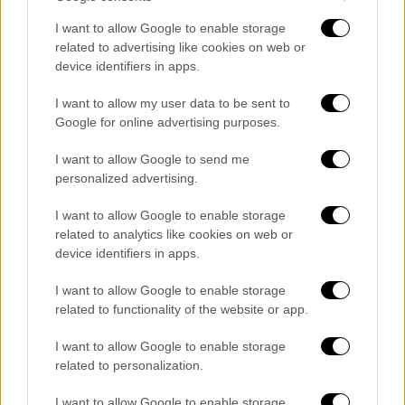
Τεχνολογία
|
24.04.2025 21:30
I want to allow Google to enable storage
Νέα εποχή για την COSMOTE που ενώνει
related to advertising like cookies on web or
device identifiers in apps.
τις δυνάμεις της με την TELEKOM
Με τη δημιουργία της Cosmote Telekom, η
I want to allow my user data to be sent to
Google for online advertising purposes.
Ελλάδα ένα βήμα πιο κοντά στην κορυφή του
ψηφιακού μετασχηματισμού
I want to allow Google to send me
personalized advertising.
I want to allow Google to enable storage
related to analytics like cookies on web or
device identifiers in apps.
I want to allow Google to enable storage
related to functionality of the website or app.
I want to allow Google to enable storage
related to personalization.
I want to allow Google to enable storage