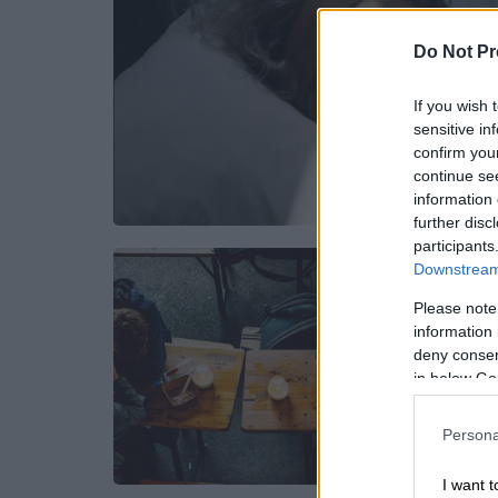
Do Not Pr
If you wish 
sensitive in
confirm you
continue se
information 
further disc
participants
Downstream 
Please note
information 
deny consent
in below Go
Persona
I want t