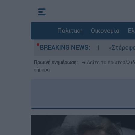
Πολιτική
Οικονομία
Ελ
ι τα μελτέμια στο Αιγαίο
BREAKING NEWS:
«Στέρεψε» η αγ
Πρωινή ενημέρωση:
➔ Δείτε τα πρωτοσέλι
σήμερα