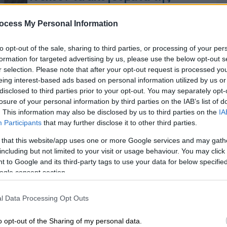
Κυριακής και μας πιάνει μια
στεναχώρια;
ocess My Personal Information
Ότι κι αν είναι η στεναχώρια που μας
to opt-out of the sale, sharing to third parties, or processing of your per
πιάνει τα απογεύματα της Κυριακής,
formation for targeted advertising by us, please use the below opt-out s
έχει αποτελέσει το αντικείμενο
r selection. Please note that after your opt-out request is processed y
μελέτης και των ειδικών
eing interest-based ads based on personal information utilized by us or
disclosed to third parties prior to your opt-out. You may separately opt-
losure of your personal information by third parties on the IAB’s list of
. This information may also be disclosed by us to third parties on the
IA
Participants
that may further disclose it to other third parties.
Open life
|
26.11.2019 09:14
 that this website/app uses one or more Google services and may gath
Comfort food: Γιατί το φαγητό και
including but not limited to your visit or usage behaviour. You may click 
 to Google and its third-party tags to use your data for below specifi
η στενοχώρια είναι φίλοι
ogle consent section.
Το φαγητό και η στενοχώρια είναι
Κε
παλιοί φίλοι
l Data Processing Opt Outs
Κ
0
o opt-out of the Sharing of my personal data.