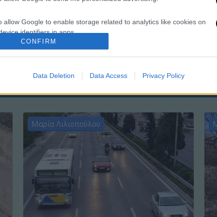
o allow Google to enable storage related to analytics like cookies on
Κε
evice identifiers in apps.
Κ
CONFIRM
0
o allow Google to enable storage related to functionality of the website
Data Deletion
Data Access
Privacy Policy
o allow Google to enable storage related to personalization.
o allow Google to enable storage related to security, including
cation functionality and fraud prevention, and other user protection.
Μαρία Λιλιοπούλου
Μ