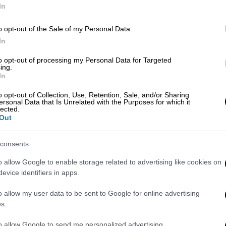
In
ώρα
ροή
comfort food
o opt-out of the Sale of my Personal Data.
Ώρ
In
Ώ
to opt-out of processing my Personal Data for Targeted
ing.
In
Ώρ
o opt-out of Collection, Use, Retention, Sale, and/or Sharing
ersonal Data that Is Unrelated with the Purposes for which it
Ώ
lected.
Out
consents
o allow Google to enable storage related to advertising like cookies on
ΑΠ
evice identifiers in apps.
Έ
π
o allow my user data to be sent to Google for online advertising
s.
έ
to allow Google to send me personalized advertising.