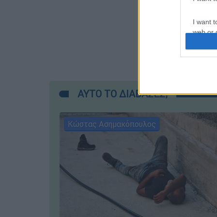
I want t
web or d
I want t
or app.
I want t
ΑΥΤΟ ΤΟ ΔΙΑΒΑΣΕΣ;
I want t
authenti
Κώστας Ασημακόπουλος