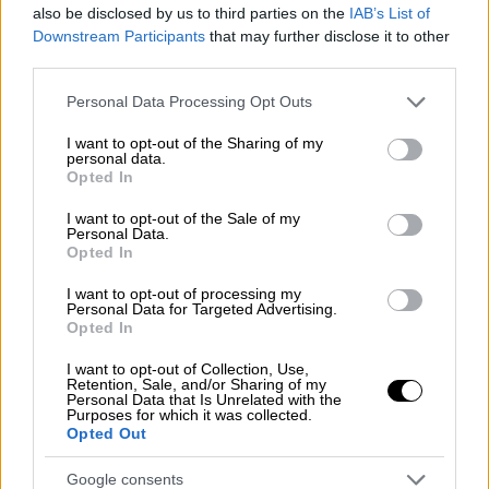
also be disclosed by us to third parties on the
IAB’s List of
Downstream Participants
that may further disclose it to other
third parties.
Please note that this website/app uses one or more Google
Personal Data Processing Opt Outs
services and may gather and store information including but
not limited to your visit or usage behaviour. You may click to
I want to opt-out of the Sharing of my
personal data.
grant or deny consent to Google and its third-party tags to
Opted In
use your data for below specified purposes in below Google
consent section.
I want to opt-out of the Sale of my
Personal Data.
Opted In
I want to opt-out of processing my
Personal Data for Targeted Advertising.
Opted In
Πολιτισμός
|
04.11.2019 19:47
I want to opt-out of Collection, Use,
Β’ Εξώστης: Πολύ αργά για δάκρυα και
Retention, Sale, and/or Sharing of my
Personal Data that Is Unrelated with the
ήρωες
Purposes for which it was collected.
Opted Out
Με αφορμή το 60ο Φεστιβάλ
Κινηματογράφου Θεσσαλονίκης που
Google consents