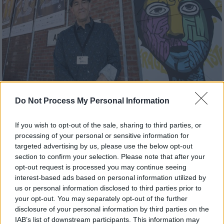
Do Not Process My Personal Information
Σινεμά
|
05.11.2019 18:39
60ό ΦΚΘ: Ο Τζον Μαυρουδής και η
If you wish to opt-out of the sale, sharing to third parties, or
απέχθειά του προς τον Ντόναλντ Τραμπ
processing of your personal or sensitive information for
targeted advertising by us, please use the below opt-out
Ο Ελληνοαμερικανός εικονογράφος των
section to confirm your selection. Please note that after your
επετειακών πόστερ του Φεστιβάλ
opt-out request is processed you may continue seeing
Κινηματογράφου Θεσσαλονίκης έδωσε
interest-based ads based on personal information utilized by
masterclass, στο οποίο μίλησε για την
us or personal information disclosed to third parties prior to
your opt-out. You may separately opt-out of the further
ελληνική οικογένειά του
disclosure of your personal information by third parties on the
IAB’s list of downstream participants. This information may