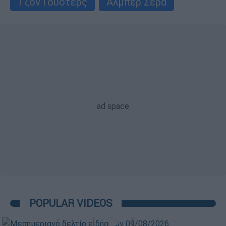
Τζον Γουότερς
Άλμπερ Σέρα
POPULAR VIDEOS