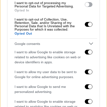
I want to opt-out of processing my
Personal Data for Targeted Advertising.
Opted In
I want to opt-out of Collection, Use,
Retention, Sale, and/or Sharing of my
Personal Data that Is Unrelated with the
Purposes for which it was collected.
Opted Out
Ελλάδα
|
02.06.2026 13:55
Google consents
Απόρριψη της παράστασης του
I want to allow Google to enable storage
ελληνικού Δημοσίου πρότεινε η
related to advertising like cookies on web or
εισαγγελέας στη δίκη των Τεμπών
device identifiers in apps.
Η εισαγγελέας επεσήμανε πως η παράσταση
I want to allow my user data to be sent to
των Δικηγορικών Συλλόγων γίνεται δεκτή
Google for online advertising purposes.
μόνο για το αδίκημα της διατάραξης της
ασφαλείς των συγκοινωνιών
I want to allow Google to send me
personalized advertising.
I want to allow Google to enable storage
related to analytics like cookies on web or