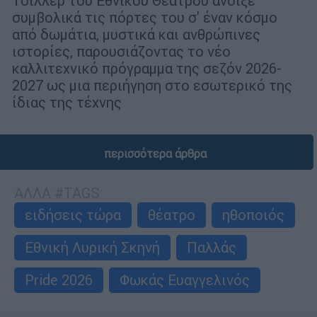
Τσίλλερ του Εθνικού Θεάτρου άνοιξε
συμβολικά τις πόρτες του σ' έναν κόσμο
από δωμάτια, μυστικά και ανθρώπινες
ιστορίες, παρουσιάζοντας το νέο
καλλιτεχνικό πρόγραμμα της σεζόν 2026-
2027 ως μια περιήγηση στο εσωτερικό της
ίδιας της τέχνης
περισσότερα άρθρα
ΑΛΛΑ #TAGS
ειδήσεις τώρα
θέατρο
ηθοποιός
Εθνική Λυρική Σκηνή
Παλλάς
Pride 2026
Φωκάς Ευαγγελινός