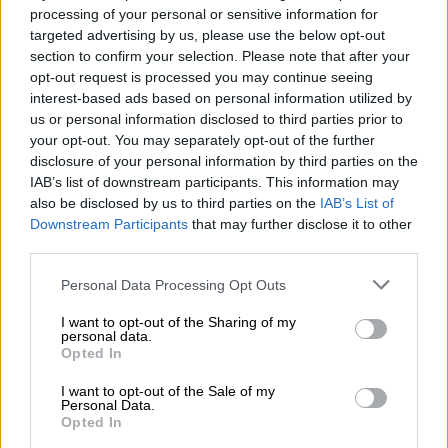
processing of your personal or sensitive information for
Κατερίνα - Μάγια Ανδριανού, γιατί η
targeted advertising by us, please use the below opt-out
κοινωνία εξακολουθεί να αναζητά
section to confirm your selection. Please note that after your
ευθύνες στα θύματα;
opt-out request is processed you may continue seeing
interest-based ads based on personal information utilized by
Με αφορμή την παράσταση «GLOW ή πώς να
us or personal information disclosed to third parties prior to
γυρίσεις ασφαλής στο σπίτι σου», η
your opt-out. You may separately opt-out of the further
σκηνοθέτρια Κατερίνα-Μάγια Ανδριανού
disclosure of your personal information by third parties on the
μιλά στο ethnos.gr για την έμφυλη βία, τη
IAB’s list of downstream participants. This information may
also be disclosed by us to third parties on the
IAB’s List of
δύναμη της τέχνης και την ανάγκη να σπάσει
Downstream Participants
that may further disclose it to other
η σιωπή γύρω από όσα συμβαίνουν πίσω από
third parties.
κλειστές πόρτες
Please note that this website/app uses one or more Google
Personal Data Processing Opt Outs
services and may gather and store information including but
not limited to your visit or usage behaviour. You may click to
I want to opt-out of the Sharing of my
personal data.
grant or deny consent to Google and its third-party tags to
Opted In
use your data for below specified purposes in below Google
consent section.
I want to opt-out of the Sale of my
Personal Data.
Opted In