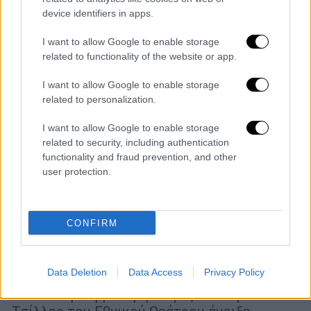
device identifiers in apps.
I want to allow Google to enable storage
related to functionality of the website or app.
I want to allow Google to enable storage
related to personalization.
I want to allow Google to enable storage
related to security, including authentication
functionality and fraud prevention, and other
user protection.
Θέατρο
|
20.05.2026 15:00
Τρία διαφορετικά κλειδιά
CONFIRM
«ξεκλειδώνουν» τη νέα θεατρική σεζόν
του Εθνικού - Οι επαναλήψεις και οι νέες
παραγωγές
Data Deletion
Data Access
Privacy Policy
Μέσα σε μια βροχερή Αθήνα, το κτίριο