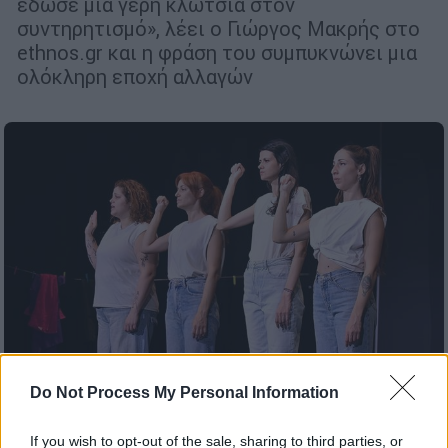
έδωσε μια γερή κλωτσιά στον
συντηρητισμό», λέει ο Γιώργος Μακρής στο
ethnos.gr και η φράση του συμπυκνώνει μια
ολόκληρη εποχή αλλαγών
Do Not Process My Personal Information
If you wish to opt-out of the sale, sharing to third parties, or
Θέατρο
|
11.06.2026 11:00