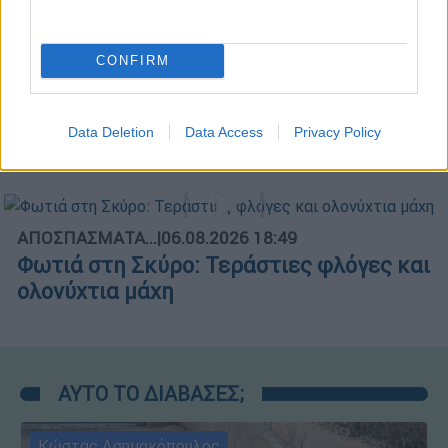
CONFIRM
ΑΠΟΣΠΑΣΜΑΤΑ...
|
06.08.2026 19:34
Τουρκικές παραβιάσεις στο Αιγαίο με
Data Deletion
Data Access
Privacy Policy
μαχητικά F-16 και drones
ΑΠΟΣΠΑΣΜΑΤΑ...
|
06.08.2026 18:49
Φωτιά στη Σκύρο: Τεράστιες φλόγες και
ολονύχτια μάχη
ΑΥΤΟ ΤΟ ΔΙΑΒΑΣΕΣ;
Κώστας Ασημακόπουλος