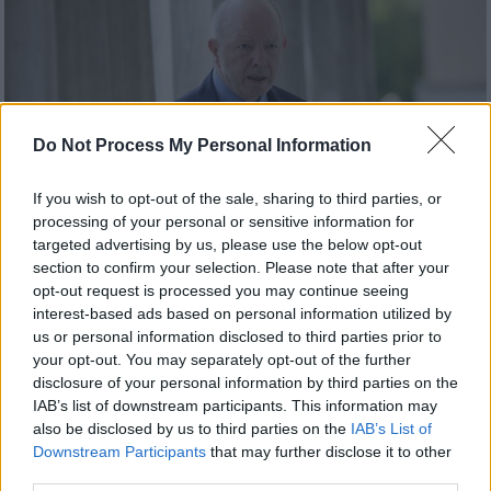
Do Not Process My Personal Information
If you wish to opt-out of the sale, sharing to third parties, or
processing of your personal or sensitive information for
targeted advertising by us, please use the below opt-out
section to confirm your selection. Please note that after your
opt-out request is processed you may continue seeing
Ελλάδα
|
04.04.2019 10:25
interest-based ads based on personal information utilized by
Σήμερα η δίκη του Σταύρου Ψυχάρη
us or personal information disclosed to third parties prior to
your opt-out. You may separately opt-out of the further
Αντιμετωπίζει το κακούργημα της ηθικής
disclosure of your personal information by third parties on the
αυτουργίας σε απιστία που αφορά στην
IAB’s list of downstream participants. This information may
υπόθεση της χορήγησης προσωπικού
also be disclosed by us to third parties on the
IAB’s List of
δανείου, συνολικού ύψους 44.700.000 ευρώ,
Downstream Participants
that may further disclose it to other
από την Alpha Bank
third parties.