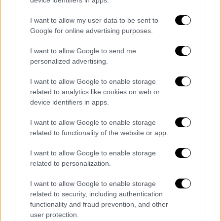
I want to allow my user data to be sent to
POPULAR VIDEOS
Google for online advertising purposes.
I want to allow Google to send me
personalized advertising.
Ώρα Ελλάδος...
|
07.08.2026 09:59
Ώρα Ελλάδος 07/08/2026
I want to allow Google to enable storage
related to analytics like cookies on web or
device identifiers in apps.
Κεντρικό...
|
06.08.2026 20:05
I want to allow Google to enable storage
related to functionality of the website or app.
Κεντρικό δελτίο ειδήσεων 06/08/2026
I want to allow Google to enable storage
related to personalization.
Μεσημεριανό...
|
06.08.2026 14:43
I want to allow Google to enable storage
Μεσημεριανό δελτίο ειδήσεων
related to security, including authentication
functionality and fraud prevention, and other
06/08/2026
user protection.