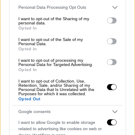
Please note that this website/app uses one or more Google
ΑΛΛΑ #TAGS
Personal Data Processing Opt Outs
services and may gather and store information including but
Σταύρος Ψυχάρης
δίκη
δάνεια
not limited to your visit or usage behaviour. You may click to
I want to opt-out of the Sharing of my
personal data.
grant or deny consent to Google and its third-party tags to
Opted In
Alpha Bank
use your data for below specified purposes in below Google
consent section.
I want to opt-out of the Sale of my
Personal Data.
Opted In
I want to opt-out of processing my
Personal Data for Targeted Advertising.
Opted In
I want to opt-out of Collection, Use,
Retention, Sale, and/or Sharing of my
Personal Data that Is Unrelated with the
Purposes for which it was collected.
Opted Out
Google consents
I want to allow Google to enable storage
related to advertising like cookies on web or
device identifiers in apps.