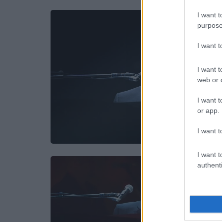
I want t
purpose
I want 
I want t
web or d
I want t
or app.
I want t
I want t
authenti