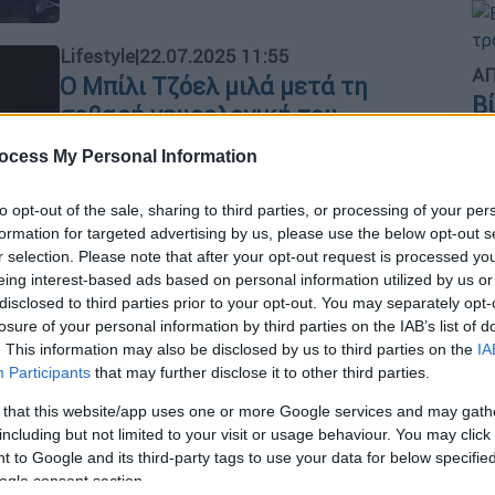
Lifestyle
|
22.07.2025 11:55
ΑΠ
Ο Μπίλι Τζόελ μιλά μετά τη
Β
σοβαρή νευρολογική του
θ
διάγνωση: «Η ισορροπία μου είναι
ocess My Personal Information
χάλια»
Ο τραγουδοποιός και πιανίστας
to opt-out of the sale, sharing to third parties, or processing of your per
formation for targeted advertising by us, please use the below opt-out s
μίλησε για πρώτη φορά σχετικά με
Με
r selection. Please note that after your opt-out request is processed y
την κατάσταση της υγείας του, έπειτα
Μ
eing interest-based ads based on personal information utilized by us or
από την ξαφνική ακύρωση των
0
disclosed to third parties prior to your opt-out. You may separately opt-
συναυλιών του, τον περασμένο Μάιο
losure of your personal information by third parties on the IAB’s list of
. This information may also be disclosed by us to third parties on the
IA
Participants
that may further disclose it to other third parties.
Κε
 that this website/app uses one or more Google services and may gath
Lifestyle
|
07.06.2025 11:36
Κ
including but not limited to your visit or usage behaviour. You may click 
Ο Μπίλι Τζόελ αποκάλυψε πως
0
 to Google and its third-party tags to use your data for below specifi
έχει κάνει δύο απόπειρες
ogle consent section.