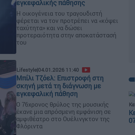
εγκεφαλικής πάθησης
Η οικογένεια του τραγουδιστή
φέρεται να τον προτρέπει να «κόψει
ταχύτητα» και να δώσει
προτεραιότητα στην αποκατάστασή
του
Lifestyle
|
04.01.2026 11:40
Μπίλι Τζόελ: Επιστροφή στη
σκηνή μετά τη διάγνωση με
εγκεφαλική πάθηση
O 76χρονος θρύλος της μουσικής
Κε
έκανε μια απρόσμενη εμφάνιση σε
Κ
αμφιθέατρο στο Ουέλινγκτον της
0
Φλόριντα