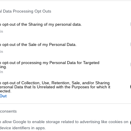
αυτοκτονίας - Ο τραγικός λόγος
l Data Processing Opt Outs
Ο σπουδαίος καλλιτέχνης βίωσε μία
σκοτεινή περίοδο στην προσωπική
ΑΠ
o opt-out of the Sharing of my personal data.
του ζωή
Μ
In
Α
o opt-out of the Sale of my Personal Data.
In
to opt-out of processing my Personal Data for Targeted
ing.
Μουσική
|
23.05.2025 21:33
In
Ο Μπίλι Τζόελ διαγνώστηκε με
o opt-out of Collection, Use, Retention, Sale, and/or Sharing
εγκεφαλική διαταραχή - Πρέπει να
ersonal Data that Is Unrelated with the Purposes for which it
lected.
απέχει από τις συναυλίες
Out
Η ανακοίνωσή του
consents
o allow Google to enable storage related to advertising like cookies on
evice identifiers in apps.