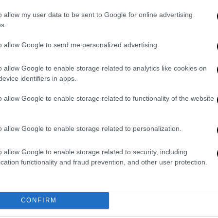
Σινεμά
|
08.04.2025 04:06
o allow my user data to be sent to Google for online advertising
s.
Με το «Billy Joel: And So It Goes»
θα ανοίξει η αυλαία του Φεστιβάλ
to allow Google to send me personalized advertising.
Κινηματογράφου της Τραϊμπέκα
2025
o allow Google to enable storage related to analytics like cookies on
evice identifiers in apps.
Το Φεστιβάλ θα διεξαχθεί από τις 4
έως τις 15 Ιουνίου στη Νέα Υόρκη, με
o allow Google to enable storage related to functionality of the website
μια σειρά από ταινίες, μουσική,
τηλεοπτικές σειρές, ηχητική
αφήγηση, συζητήσεις και παιχνίδια
o allow Google to enable storage related to personalization.
o allow Google to enable storage related to security, including
cation functionality and fraud prevention, and other user protection.
Μουσική
|
12.03.2025 11:20
Ο Μπίλι Τζόελ αναγκάζεται να
CONFIRM
αναβάλλει την περιοδεία του λόγω