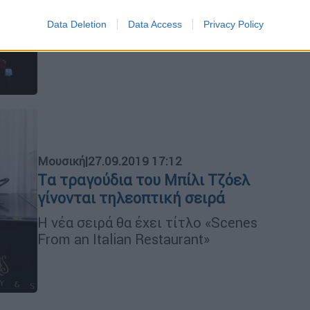
προβλημάτων υγείας
Data Deletion
Data Access
Privacy Policy
Υποβλήθηκε σε έκτακτο χειρουργείο
Μουσική
|
27.09.2019 17:12
Tα τραγούδια του Μπίλι Τζόελ
γίνονται τηλεοπτική σειρά
Η νέα σειρά θα έχει τίτλο «Scenes
From an Italian Restaurant»