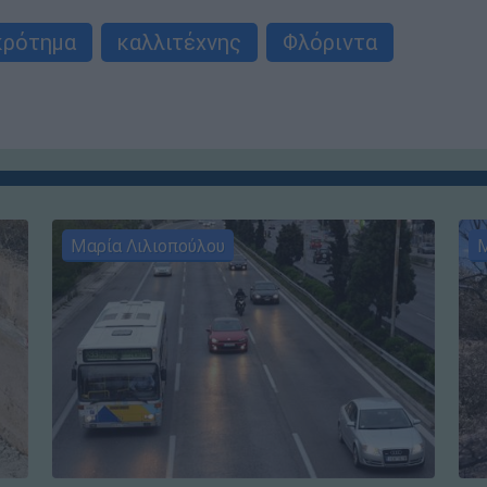
κρότημα
καλλιτέχνης
Φλόριντα
Μαρία Λιλιοπούλου
Μ