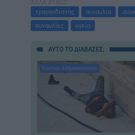
ΑΛΛΑ #TAGS
τραγουδιστής
συναυλία
συγ
συναυλίες
υγεία
ΑΥΤΟ ΤΟ ΔΙΑΒΑΣΕΣ;
Κώστας Ασημακόπουλος