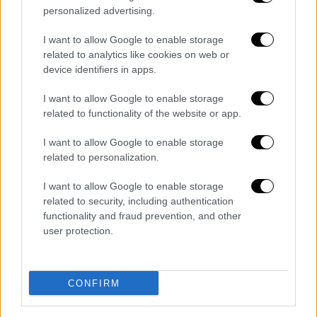
personalized advertising.
I want to allow Google to enable storage
related to analytics like cookies on web or
device identifiers in apps.
POPULAR VIDEOS
I want to allow Google to enable storage
related to functionality of the website or app.
I want to allow Google to enable storage
Κεντρικό...
|
06.08.2026 20:05
related to personalization.
Κεντρικό δελτίο ειδήσεων 06/08/2026
I want to allow Google to enable storage
related to security, including authentication
functionality and fraud prevention, and other
Ώρα Ελλάδος...
|
05.08.2026 13:36
user protection.
Ώρα Ελλάδος 05/08/2026
CONFIRM