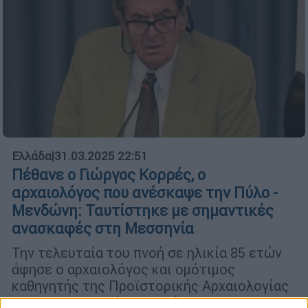
Ελλάδα
|
31.03.2025 22:51
Πέθανε ο Γιώργος Κορρές, ο
αρχαιολόγος που ανέσκαψε την Πύλο -
Μενδώνη: Ταυτίστηκε με σημαντικές
ανασκαφές στη Μεσσηνία
Την τελευταία του πνοή σε ηλικία 85 ετών
άφησε ο αρχαιολόγος και ομότιμος
καθηγητής της Προϊστορικής Αρχαιολογίας
του Πανεπιστημίου Αθηνών