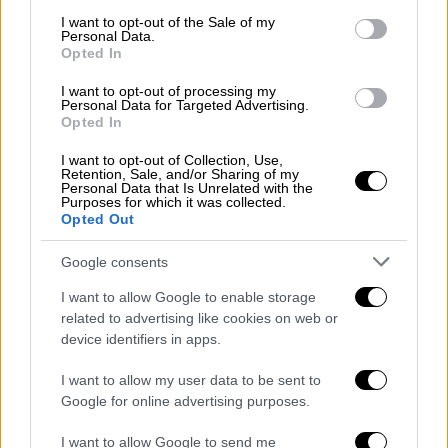
στις 8 το βράδυ, στην πλατεία Συντάγματος
consent section.
I want to opt-out of the Sale of my
Personal Data.
Opted In
ΑΛΛΑ #TAGS
θάνατος
Νάξος
I want to opt-out of processing my
Personal Data for Targeted Advertising.
Opted In
πλατεία Συντάγματος
I want to opt-out of Collection, Use,
Retention, Sale, and/or Sharing of my
Λίνα Μενδώνη
αρχαιολόγος
Personal Data that Is Unrelated with the
Purposes for which it was collected.
Opted Out
Google consents
I want to allow Google to enable storage
related to advertising like cookies on web or
device identifiers in apps.
I want to allow my user data to be sent to
Google for online advertising purposes.
I want to allow Google to send me