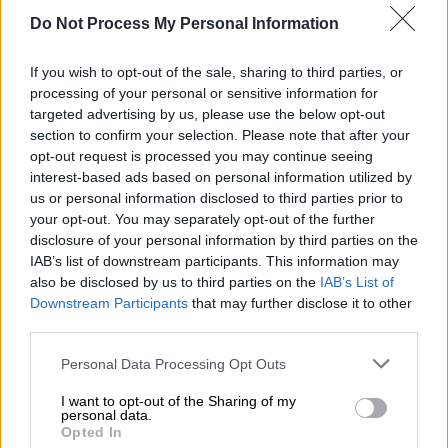
Do Not Process My Personal Information
If you wish to opt-out of the sale, sharing to third parties, or
processing of your personal or sensitive information for
targeted advertising by us, please use the below opt-out
section to confirm your selection. Please note that after your
opt-out request is processed you may continue seeing
interest-based ads based on personal information utilized by
us or personal information disclosed to third parties prior to
your opt-out. You may separately opt-out of the further
disclosure of your personal information by third parties on the
IAB’s list of downstream participants. This information may
also be disclosed by us to third parties on the
IAB’s List of
Downstream Participants
that may further disclose it to other
third parties.
Ελλάδα
|
20.09.2019 09:09
Please note that this website/app uses one or more Google
Personal Data Processing Opt Outs
Γιώργος Κορρές: Θύμα κλοπής ο
services and may gather and store information including but
not limited to your visit or usage behaviour. You may click to
I want to opt-out of the Sharing of my
επιχειρηματίας στο κέντρο της Αθήνας
personal data.
grant or deny consent to Google and its third-party tags to
Opted In
Μαζί με συνεργάτες του έπεσε θύμα κλοπής,
use your data for below specified purposes in below Google