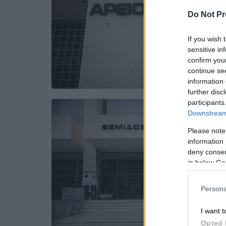
Do Not Pr
If you wish 
sensitive in
confirm you
continue se
information 
further disc
participants
Downstream 
Please note
information 
deny consent
in below Go
Persona
I want t
Opted 