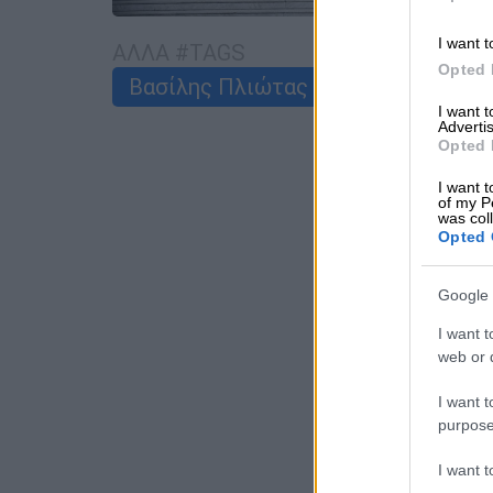
I want t
ΑΛΛΑ #TAGS
Opted 
Βασίλης Πλιώτας
Άρειος Πάγος
I want 
Advertis
Opted 
I want t
of my P
was col
Opted 
Google 
I want t
web or d
I want t
purpose
I want 