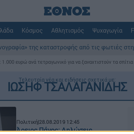
λάδα
Κόσμος
Αθλητισμός
Ψυχαγωγία
F
α» της καταστροφής από τις φωτιές στη Δυτική 
1.000 ευρώ ανά τετραγωνικό για να ξαναχτιστούν τα σπίτια
Τελευταία νέα και ειδήσεις σχετικά με:
ΙΩΣΗΦ ΤΣΑΛΑΓΑΝΙΔΗΣ
Πολιτική
|
28.08.2019 12:45
Άρειος Πάγος: Δηλώσεις