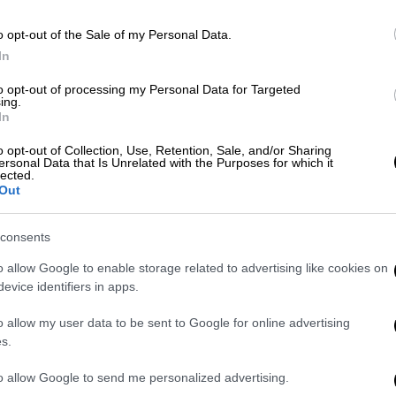
o opt-out of the Sale of my Personal Data.
Ώρ
In
Ώ
Υπουργικό Συμβούλιο
to opt-out of processing my Personal Data for Targeted
ing.
In
Δε
o opt-out of Collection, Use, Retention, Sale, and/or Sharing
ersonal Data that Is Unrelated with the Purposes for which it
Δ
lected.
Out
consents
ΑΘ
o allow Google to enable storage related to advertising like cookies on
Α
evice identifiers in apps.
0
o allow my user data to be sent to Google for online advertising
s.
to allow Google to send me personalized advertising.