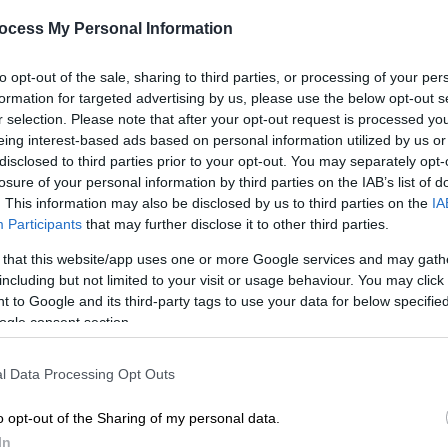
Τσαλαγανίδη-Πλιώτα μετά την
ocess My Personal Information
επιλογή τους στην ηγεσία
Κατά την διάσκεψη των προέδρων
to opt-out of the sale, sharing to third parties, or processing of your per
της Βουλής απέσπασαν 14 ψήφους ο
formation for targeted advertising by us, please use the below opt-out s
καθένας
r selection. Please note that after your opt-out request is processed y
eing interest-based ads based on personal information utilized by us or
disclosed to third parties prior to your opt-out. You may separately opt-
losure of your personal information by third parties on the IAB’s list of
. This information may also be disclosed by us to third parties on the
IA
Participants
that may further disclose it to other third parties.
Πολιτική
|
28.08.2019 11:50
 that this website/app uses one or more Google services and may gath
Άρειος Πάγος: Αυτή είναι η νέα
including but not limited to your visit or usage behaviour. You may click 
ηγεσία του Ανωτάτου
 to Google and its third-party tags to use your data for below specifi
Δικαστηρίου
ogle consent section.
Με
Το Υπουργικό Συμβούλιο έκανε δεκτή
Μ
l Data Processing Opt Outs
τη πρόταση του υπουργού
0
Δικαιοσύνης Κώστα Τσιάρα
o opt-out of the Sharing of my personal data.
In