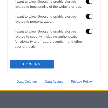
I want to allow Google to enable storage
οινοποιεία
φωτιά
κρασί
related to functionality of the website or app.
I want to allow Google to enable storage
αγιωργίτικο
Γιώργος Παλυβός
related to personalization.
Άγγελος Ιατρίδης
Γαλλία
I want to allow Google to enable storage
related to security, including authentication
functionality and fraud prevention, and other
user protection.
CONFIRM
Data Deletion
Data Access
Privacy Policy