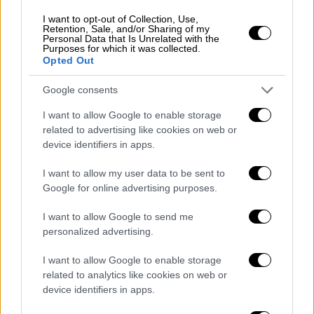
I want to opt-out of Collection, Use,
Retention, Sale, and/or Sharing of my
Personal Data that Is Unrelated with the
Purposes for which it was collected.
Opted Out
Google consents
I want to allow Google to enable storage
related to advertising like cookies on web or
device identifiers in apps.
I want to allow my user data to be sent to
Ελλάδα
|
02.08.2019 18:53
Google for online advertising purposes.
Φωτιά στην Αρχαία Νεμέα - Πλησιάζουν
I want to allow Google to send me
σπίτια οι φλόγες (vid)
personalized advertising.
Έσπευσε όχημα της Πυροσβεστικής
I want to allow Google to enable storage
Υπηρεσίας Κορίνθου με 5 οχήματα και 10
related to analytics like cookies on web or
πυροσβέστες
device identifiers in apps.
ΑΛΛΑ #TAGS