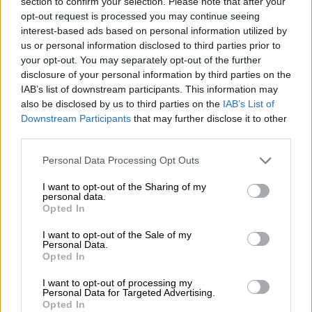
section to confirm your selection. Please note that after your
opt-out request is processed you may continue seeing
interest-based ads based on personal information utilized by
Travel
|
12.11.2023 07:30
us or personal information disclosed to third parties prior to
Νεμέα, η γη του Αγιωργίτικου -
your opt-out. You may separately opt-out of the further
Εξόρμηση στο μεγαλύτερο αμπελώνα
disclosure of your personal information by third parties on the
IAB’s list of downstream participants. This information may
της Ελλάδας
also be disclosed by us to third parties on the
IAB’s List of
Με αφορμή την Παγκόσμια Ημέρα
Downstream Participants
that may further disclose it to other
Οινοτουρισμού το ethnos.gr ταξιδεύει στην
third parties.
πατρίδα του Αγιωργίτικου, κουβεντιάζει με
Please note that this website/app uses one or more Google
Personal Data Processing Opt Outs
τους ανθρώπους του και καταγράφει
services and may gather and store information including but
πλευρές ενός αξέχαστου οινικού
not limited to your visit or usage behaviour. You may click to
I want to opt-out of the Sharing of my
personal data.
Σαββατοκύριακο τόσο κοντά στην Αθήνα και
grant or deny consent to Google and its third-party tags to
Opted In
ταυτόχρονα τόσο «αλλού».
use your data for below specified purposes in below Google
consent section.
I want to opt-out of the Sale of my
Personal Data.
Opted In
I want to opt-out of processing my
Personal Data for Targeted Advertising.
Opted In