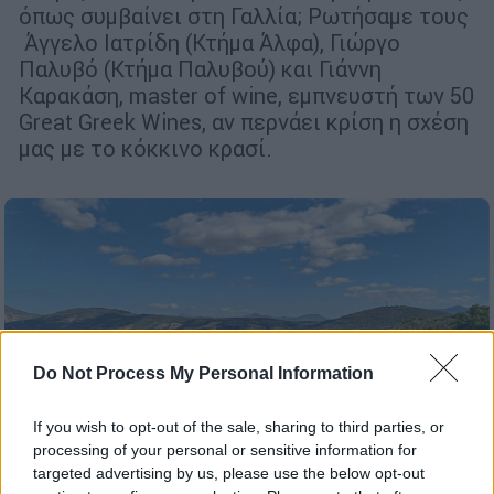
όπως συμβαίνει στη Γαλλία; Ρωτήσαμε τους
Άγγελο Ιατρίδη (Κτήμα Άλφα), Γιώργο
Παλυβό (Κτήμα Παλυβού) και Γιάννη
Καρακάση, master of wine, εμπνευστή των 50
Great Greek Wines, αν περνάει κρίση η σχέση
μας με το κόκκινο κρασί.
Do Not Process My Personal Information
If you wish to opt-out of the sale, sharing to third parties, or
processing of your personal or sensitive information for
targeted advertising by us, please use the below opt-out