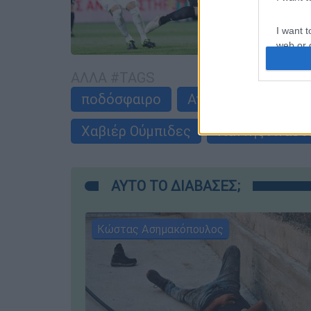
I want t
web or d
I want t
ΑΛΛΑ #TAGS
or app.
ποδόσφαιρο
Ατρόμητος
Eur
I want t
Χαβιέρ Ούμπιδες
Γιάννης Αναστ
I want t
authenti
ΑΥΤΟ ΤΟ ΔΙΑΒΑΣΕΣ;
Κώστας Ασημακόπουλος