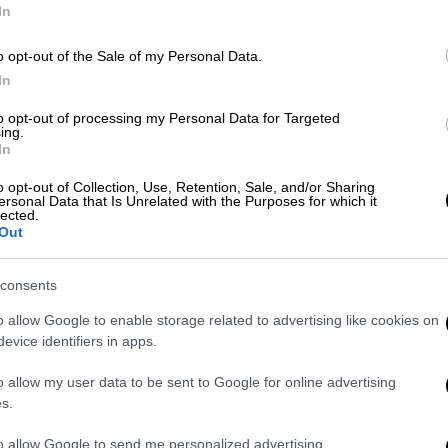
In
Αθλητισμός
|
26.07.2019 00:00
Κε
Ατρόμητος: Βήμα πρόκρισης με
Κ
o opt-out of the Sale of my Personal Data.
σφραγίδα Ούμπιδες - Νίκησε 2-1
0
In
στη Σλοβακία (vids)
to opt-out of processing my Personal Data for Targeted
Με τον Αργεντινό να σκοράρει, να
ing.
In
δίνει ασίστ και να κάνει τη διαφορά, η
Με
ομάδα του Περιστερίου πήρε νίκη
o opt-out of Collection, Use, Retention, Sale, and/or Sharing
Μ
που τη φέρνει με το ενάμιση πόδι
ersonal Data that Is Unrelated with the Purposes for which it
0
lected.
στον τρίτο προκριματικό
Out
consents
Αθλητισμός
|
25.07.2019 16:28
o allow Google to enable storage related to advertising like cookies on
ΑΠ
Europa League: Ρίχνονται στη
evice identifiers in apps.
Τ
μάχη Άρης κι Ατρόμητος
o allow my user data to be sent to Google for online advertising
μ
Η ομάδα της Θεσσαλονίκης
s.
υποδέχεται την κυπριακή ΑΕ
to allow Google to send me personalized advertising.