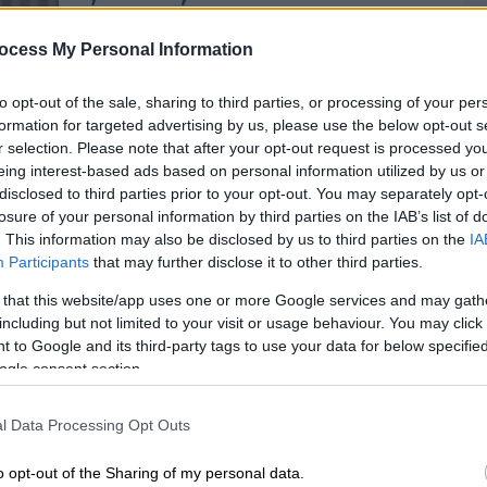
επόμενη φάση
Η Λέγκια Βαρσοβίας θα αποτελέσει
ocess My Personal Information
το επόμενο εμπόδιο για την ομάδα
του Περιστερίου
to opt-out of the sale, sharing to third parties, or processing of your per
formation for targeted advertising by us, please use the below opt-out s
r selection. Please note that after your opt-out request is processed y
eing interest-based ads based on personal information utilized by us or
Αθλητισμός
|
01.08.2019 12:12
disclosed to third parties prior to your opt-out. You may separately opt-
Europa League: Ωρα πρόκρισης για
losure of your personal information by third parties on the IAB’s list of
Αρη και Ατρόμητο
. This information may also be disclosed by us to third parties on the
IA
Participants
that may further disclose it to other third parties.
Μοναδικός στόχος για Αρη και
Ατρόμητο να σφραγίσουν την
 that this website/app uses one or more Google services and may gath
including but not limited to your visit or usage behaviour. You may click 
πρόκρισή τους στον τρίτο
 to Google and its third-party tags to use your data for below specifi
προκριματικό γύρο του Europa
ogle consent section.
Ώρ
League κόντρα σε ΑΕ Λεμεσού και
Ώ
Ντουνάισκα Στρέντα αντίστοιχα
l Data Processing Opt Outs
o opt-out of the Sharing of my personal data.