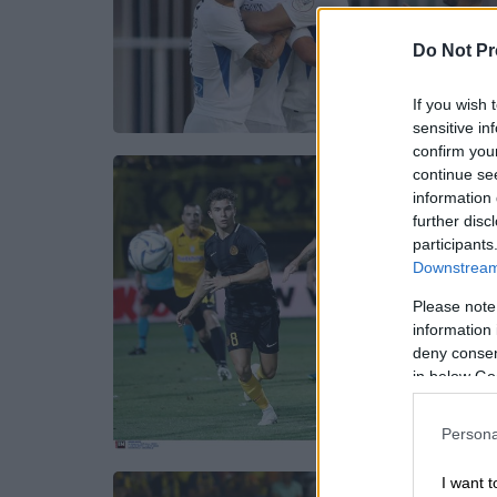
Do Not Pr
If you wish 
sensitive in
confirm you
continue se
information 
further disc
participants
Downstream 
Please note
information 
deny consent
in below Go
Persona
I want t