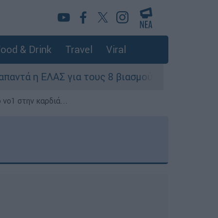
ood & Drink
Travel
Viral
 η ΕΛΑΣ για τους 8 βιασμούς τουριστριών - «Μό
 νο1 στην καρδιά...