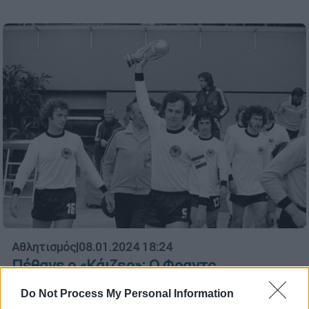
Αθλητισμός
|
08.01.2024 18:24
Πέθανε ο «Κάιζερ»: Ο Φραντς
Μπεκενμπάουερ έφυγε από τη ζωή σε
Do Not Process My Personal Information
ηλικία 78 ετών