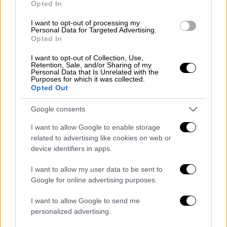
Opted In
Φραντς Μπεκενμπάουερ: Η άνιση
μονομαχία για τη ζωή του «Κάιζερ»
I want to opt-out of processing my
Personal Data for Targeted Advertising.
Ανησυχητική η κατάσταση της υγείας τού
Opted In
ανθρώπου – θρύλου του γερμανικού
I want to opt-out of Collection, Use,
ποδοσφαίρου
Retention, Sale, and/or Sharing of my
Personal Data that Is Unrelated with the
Purposes for which it was collected.
ΑΛΛΑ #TAGS
Opted Out
ποδόσφαιρο
Γερμανία
θάνατος
Google consents
ειδήσεις τώρα
Μπάγερν Μονάχου
I want to allow Google to enable storage
related to advertising like cookies on web or
Bundesliga
device identifiers in apps.
I want to allow my user data to be sent to
Google for online advertising purposes.
I want to allow Google to send me
personalized advertising.