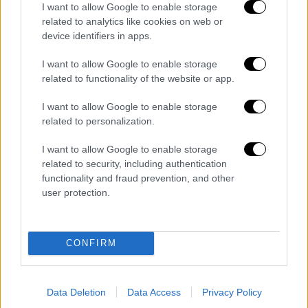
I want to allow Google to enable storage
related to analytics like cookies on web or
device identifiers in apps.
I want to allow Google to enable storage
related to functionality of the website or app.
I want to allow Google to enable storage
related to personalization.
I want to allow Google to enable storage
related to security, including authentication
POPULAR VIDEOS
functionality and fraud prevention, and other
user protection.
Κεντρικό...
|
07.08.2026 19:53
Κεντρικό δελτίο ειδήσεων 07/08/2026
CONFIRM
Data Deletion
Data Access
Privacy Policy
Κεντρικό...
|
06.08.2026 20:05