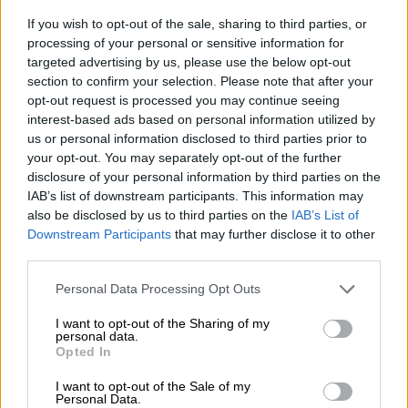
Θλίψη στο παγκόσμιο ποδόσφαιρο για τον
If you wish to opt-out of the sale, sharing to third parties, or
θάνατο του σπουδαιότερου Γερμανού παίκτη
processing of your personal or sensitive information for
targeted advertising by us, please use the below opt-out
στην ιστορία
section to confirm your selection. Please note that after your
opt-out request is processed you may continue seeing
interest-based ads based on personal information utilized by
us or personal information disclosed to third parties prior to
your opt-out. You may separately opt-out of the further
disclosure of your personal information by third parties on the
IAB’s list of downstream participants. This information may
also be disclosed by us to third parties on the
IAB’s List of
Downstream Participants
that may further disclose it to other
third parties.
Please note that this website/app uses one or more Google
Personal Data Processing Opt Outs
services and may gather and store information including but
not limited to your visit or usage behaviour. You may click to
I want to opt-out of the Sharing of my
personal data.
grant or deny consent to Google and its third-party tags to
Opted In
use your data for below specified purposes in below Google
consent section.
I want to opt-out of the Sale of my
Αθλητισμός
|
29.07.2019 13:39
Personal Data.