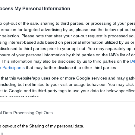
Ευρωπαϊκό Κ23
ocess My Personal Information
Οι δύο μεγάλες ελπίδες του
ελληνικού στίβου άνοιξαν
to opt-out of the sale, sharing to third parties, or processing of your per
εντυπωσιακά το πρόγραμμα του
formation for targeted advertising by us, please use the below opt-out s
Ευρωπαϊκού πρωταθλήματος Κ23 που
r selection. Please note that after your opt-out request is processed y
eing interest-based ads based on personal information utilized by us or
γίνεται στο Γκέβλε
disclosed to third parties prior to your opt-out. You may separately opt-
losure of your personal information by third parties on the IAB’s list of
. This information may also be disclosed by us to third parties on the
IA
Αθλητισμός
|
10.06.2019 01:29
Participants
that may further disclose it to other third parties.
Βενιζέλεια: Ο Τεντόγλου άγγιξε τα
 that this website/app uses one or more Google services and may gath
8,20μ., «αέρας» Μπελιμπασάκη,
including but not limited to your visit or usage behaviour. You may click 
Πεσιρίδου
 to Google and its third-party tags to use your data for below specifi
ogle consent section.
Ο πρωταθλητής Ευρώπης με 8,18μ.
Με
πήρε την πρώτη θέση - Κορυφαίες
Μ
εμφανίσεις από Μπελιμπασάκη,
l Data Processing Opt Outs
0
Πεσιρίδου, Κοτίτσα, Αναστασάκη,
o opt-out of the Sharing of my personal data.
Φραντζεσκάκη, Γκαραγκάνη,
In