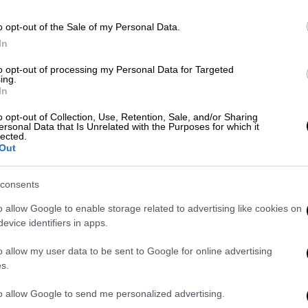
Μουζενίδη, Δημητράκη, Δουβαλίδη
o opt-out of the Sale of my Personal Data.
In
ΑΠ
λου
Κώστας Δουβαλίδης
Φ
to opt-out of processing my Personal Data for Targeted
ing.
φ
αϊκό στίβου Κ23
Βενιζέλεια
In
o opt-out of Collection, Use, Retention, Sale, and/or Sharing
ersonal Data that Is Unrelated with the Purposes for which it
lected.
Κε
Out
Κ
0
consents
o allow Google to enable storage related to advertising like cookies on
evice identifiers in apps.
Ώρ
o allow my user data to be sent to Google for online advertising
Ώ
s.
to allow Google to send me personalized advertising.