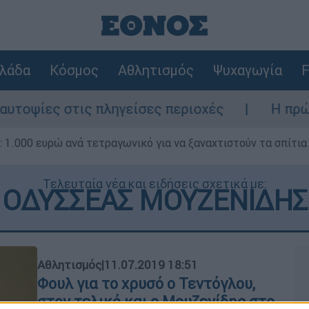
λάδα
Κόσμος
Αθλητισμός
Ψυχαγωγία
F
ες στις πληγείσες περιοχές
Η πρώτη δήλ
1.000 ευρώ ανά τετραγωνικό για να ξαναχτιστούν τα σπίτια
Τελευταία νέα και ειδήσεις σχετικά με:
ΟΔΥΣΣΕΑΣ ΜΟΥΖΕΝΙΔΗΣ
Αθλητισμός
|
11.07.2019 18:51
Φουλ για το χρυσό ο Τεντόγλου,
στον τελικό και ο Μουζενίδης στο