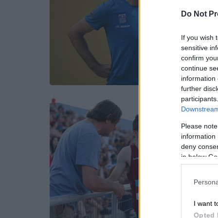
Do Not Pr
If you wish 
sensitive in
confirm you
continue se
information 
further disc
participants
Downstream 
Please note
information 
deny consent
in below Go
Persona
I want t
Opted 