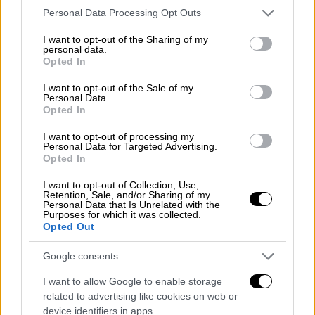
Please note that this website/app uses one or more Google
Personal Data Processing Opt Outs
Μητσοτάκης: Το αίτημα για
services and may gather and store information including but
αυτοδυναμία συνδέεται με την ανάγκη
not limited to your visit or usage behaviour. You may click to
I want to opt-out of the Sharing of my
personal data.
να έχουμε σταθερή κυβέρνηση - Tι είπε
grant or deny consent to Google and its third-party tags to
Opted In
use your data for below specified purposes in below Google
για τις ενδεχόμενες συνεργασίες
consent section.
I want to opt-out of the Sale of my
Την ρητορική περί αυτοδυναμίας
Personal Data.
Opted In
επαναφέρει ο πρωθυπουργός Κυριάκος
Μητσοτάκης
I want to opt-out of processing my
Personal Data for Targeted Advertising.
Opted In
I want to opt-out of Collection, Use,
Retention, Sale, and/or Sharing of my
Personal Data that Is Unrelated with the
Purposes for which it was collected.
Opted Out
Google consents
I want to allow Google to enable storage
related to advertising like cookies on web or
device identifiers in apps.