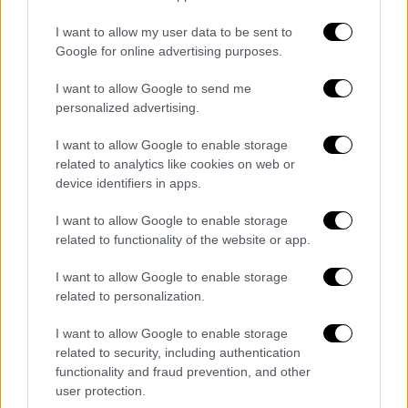
I want to allow my user data to be sent to
Google for online advertising purposes.
I want to allow Google to send me
Πολιτική
|
30.11.2022 23:44
personalized advertising.
Μητσοτάκης: Απολύτως εφικτός ο
στόχος της αυτοδυναμίας στις δεύτερες
I want to allow Google to enable storage
related to analytics like cookies on web or
κάλπες - H σύγκριση είναι ξεκάθαρη
device identifiers in apps.
Ο πρωθυπουργός υπογράμμισε πως δε
I want to allow Google to enable storage
νοείται ανάπτυξη χωρίς αύξηση του
related to functionality of the website or app.
βιοτικού επιπέδου για όλους και πως η
πρόκληση είναι αυτή η δεκαετία να είναι η
I want to allow Google to enable storage
δεκαετία ενός μεγάλου άλματος
related to personalization.
I want to allow Google to enable storage
related to security, including authentication
functionality and fraud prevention, and other
user protection.