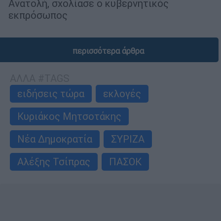
Ανατολή, σχολίασε ο κυβερνητικός
εκπρόσωπος
περισσότερα άρθρα
ΑΛΛΑ #TAGS
ειδήσεις τώρα
εκλογές
Κυριάκος Μητσοτάκης
Νέα Δημοκρατία
ΣΥΡΙΖΑ
Αλέξης Τσίπρας
ΠΑΣΟΚ