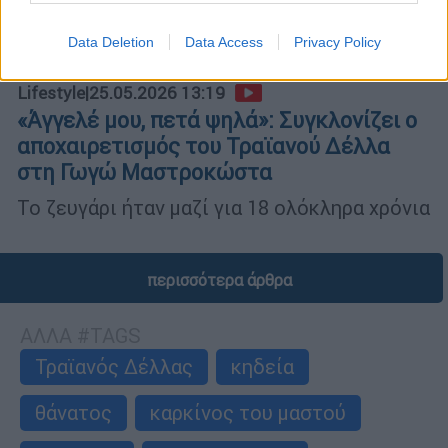
Data Deletion
Data Access
Privacy Policy
Lifestyle
|
25.05.2026 13:19
«Άγγελέ μου, πετά ψηλά»: Συγκλονίζει ο
αποχαιρετισμός του Τραϊανού Δέλλα
στη Γωγώ Μαστροκώστα
Το ζευγάρι ήταν μαζί για 18 ολόκληρα χρόνια
περισσότερα άρθρα
ΑΛΛΑ #TAGS
Τραϊανός Δέλλας
κηδεία
θάνατος
καρκίνος του μαστού