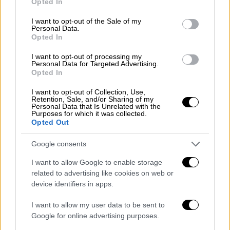
Opted In
use your data for below specified purposes in below Google
consent section.
I want to opt-out of the Sale of my
Personal Data.
Opted In
I want to opt-out of processing my
Personal Data for Targeted Advertising.
Opted In
I want to opt-out of Collection, Use,
Retention, Sale, and/or Sharing of my
Personal Data that Is Unrelated with the
Purposes for which it was collected.
Opted Out
Google consents
I want to allow Google to enable storage
Lifestyle
|
25.05.2026 13:40
related to advertising like cookies on web or
device identifiers in apps.
Στον καρκίνο δεν υπάρχουν «νικητές»
και «ηττημένοι», αλλά άνθρωποι που
I want to allow my user data to be sent to
παλεύουν όπως μπορούν, όσο μπορούν
Google for online advertising purposes.