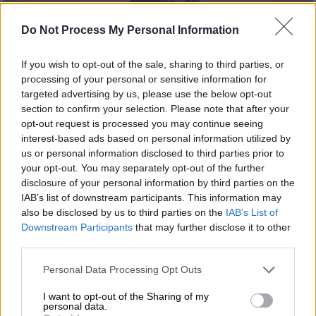
Do Not Process My Personal Information
If you wish to opt-out of the sale, sharing to third parties, or
processing of your personal or sensitive information for
targeted advertising by us, please use the below opt-out
section to confirm your selection. Please note that after your
opt-out request is processed you may continue seeing
interest-based ads based on personal information utilized by
us or personal information disclosed to third parties prior to
your opt-out. You may separately opt-out of the further
disclosure of your personal information by third parties on the
Our Network
|
25.05.2026 21:00
IAB’s list of downstream participants. This information may
Ένα ιατρικό λάθος: Η μέρα που η Γωγώ
also be disclosed by us to third parties on the
IAB’s List of
Downstream Participants
that may further disclose it to other
Μαστροκώστα μίλησε για τη λάθος
third parties.
διάγνωση που την έκανε να χάσει
πολύτιμο χρόνο
Please note that this website/app uses one or more Google
Personal Data Processing Opt Outs
services and may gather and store information including but
Τι είχε συμβουλέψει τότε τις γυναίκες;
not limited to your visit or usage behaviour. You may click to
I want to opt-out of the Sharing of my
personal data.
grant or deny consent to Google and its third-party tags to