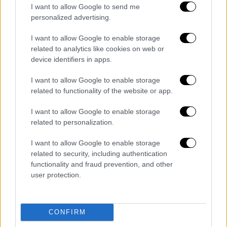
Μητέρα, σύζυγος, γυναίκα με έντονη
I want to allow Google to send me
παρουσία και ευαισθησία, η Γωγώ
personalized advertising.
Μαστροκώστα κατάφερε μέσα από τη δική
της διαδρομή να αγγίξει χιλιάδες
I want to allow Google to enable storage
related to analytics like cookies on web or
ανθρώπους. Η δημόσια στάση της
device identifiers in apps.
δημιούργησε έναν ουσιαστικό διάλογο γύρω
από την πρόληψη και τη δύναμη της
I want to allow Google to enable storage
ανθρώπινης ψυχής
related to functionality of the website or app.
I want to allow Google to enable storage
related to personalization.
I want to allow Google to enable storage
related to security, including authentication
functionality and fraud prevention, and other
user protection.
CONFIRM