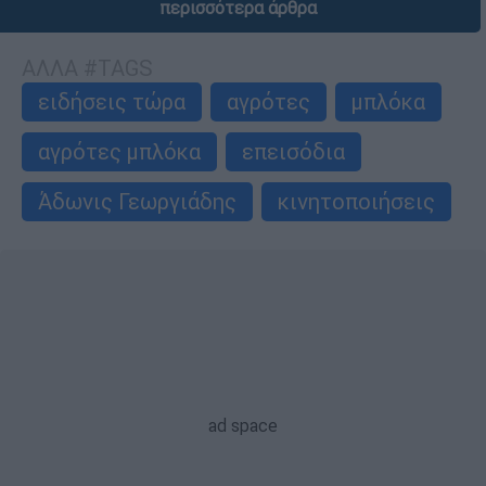
περισσότερα άρθρα
ΑΛΛΑ #TAGS
ειδήσεις τώρα
αγρότες
μπλόκα
αγρότες μπλόκα
επεισόδια
Άδωνις Γεωργιάδης
κινητοποιήσεις