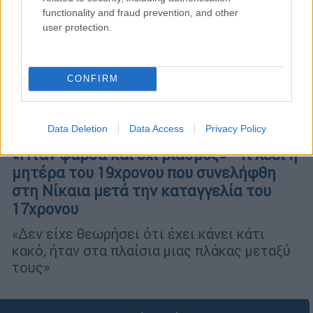
functionality and fraud prevention, and other
user protection.
CONFIRM
Data Deletion
Data Access
Privacy Policy
Ελλάδα
|
15.02.2026 16:55
«Ήταν φάρσα και όχι βιασμός» - Τι λέει η
μητέρα του 19χρονου που συνελήφθη
στη Νίκαια μετά την καταγγελία του
17χρονου
«Δεν είχε θεωρήσει ότι έχει κάνει κάτι
κακό, ήταν στα πλαίσια μιας πλάκας μεταξύ
τους»