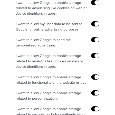
I want to allow Google to enable storage
related to advertising like cookies on web or
device identifiers in apps.
Ελλάδα
|
20.02.2026 09:30
I want to allow my user data to be sent to
Δημογλίδου: Λυπάμαι αν αυτοί οι
Google for online advertising purposes.
άνθρωποι είναι γιατροί - Ήθελαν να δουν
I want to allow Google to send me
να ανοίγει το κεφάλι του υπουργού;
personalized advertising.
«Εγώ δεν είδα κανέναν αστυνομικό να
I want to allow Google to enable storage
χτυπάει κανέναν - Αρκετοί συνάδελφοι
related to analytics like cookies on web or
έχουν τραυματιστεί» ανέφερε η
device identifiers in apps.
εκπρόσωπος Τύπου της ΕΛΑΣ
I want to allow Google to enable storage
related to functionality of the website or app.
I want to allow Google to enable storage
related to personalization.
I want to allow Google to enable storage
related to security, including authentication