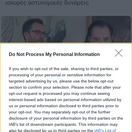
ισχυρές αστυνομικές δυνάμεις
Do Not Process My Personal Information
If you wish to opt-out of the sale, sharing to third parties, or
processing of your personal or sensitive information for
targeted advertising by us, please use the below opt-out
section to confirm your selection. Please note that after your
opt-out request is processed you may continue seeing
interest-based ads based on personal information utilized by
us or personal information disclosed to third parties prior to
Πολιτική
|
21.02.2026 19:12
your opt-out. You may separately opt-out of the further
Μετωπική Γεωργιάδη με τον
disclosure of your personal information by third parties on the
IAB’s list of downstream participants. This information may
συλληφθέντα γιατρό on air: «Σας την
also be disclosed by us to third parties on the
IAB’s List of