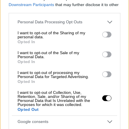
έχω χαρίσει - Θα ξαναπάω στο
Downstream Participants
that may further disclose it to other
νοσοκομείο»
third parties.
Πεδίο μάχης ο «αέρας» του MEGA, με τον
Please note that this website/app uses one or more Google
Personal Data Processing Opt Outs
υπουργό Υγείας, Άδωνι Γεωργιάδη, και τον
services and may gather and store information including but
not limited to your visit or usage behaviour. You may click to
I want to opt-out of the Sharing of my
γιατρό του Γενικού Κρατικού Νίκαιας,
personal data.
grant or deny consent to Google and its third-party tags to
Δημήτρη Ζιαζιά, να ανταλλάσσουν βαριές
Opted In
use your data for below specified purposes in below Google
εκφράσεις
consent section.
I want to opt-out of the Sale of my
Personal Data.
Opted In
I want to opt-out of processing my
Personal Data for Targeted Advertising.
Opted In
I want to opt-out of Collection, Use,
Retention, Sale, and/or Sharing of my
Personal Data that Is Unrelated with the
Purposes for which it was collected.
Opted Out
Google consents