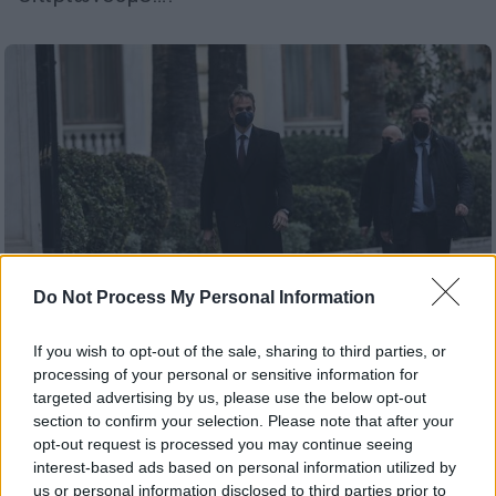
Do Not Process My Personal Information
If you wish to opt-out of the sale, sharing to third parties, or
processing of your personal or sensitive information for
targeted advertising by us, please use the below opt-out
Πολιτική
|
09.02.2022 07:00
section to confirm your selection. Please note that after your
Φυγή προς τα εμπρός - με όχημα την
opt-out request is processed you may continue seeing
οικονομία - επιδιώκει η κυβέρνηση: Σε
interest-based ads based on personal information utilized by
εξέλιξη επιχείρηση αλλαγής ατζέντας
us or personal information disclosed to third parties prior to