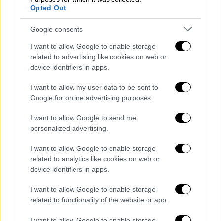
Opted Out
Google consents
Ελλάδα
|
08.02.2022 10:15
Γιάννης Σπυρούνης: Τι λέει ο
I want to allow Google to enable storage
related to advertising like cookies on web or
δημοσιογράφος που έφερε στο φως τις
device identifiers in apps.
δηλώσεις Δούκα
I want to allow my user data to be sent to
Ο δημοσιογράφος μίλησε στην πρωινή
Google for online advertising purposes.
εκπομπή του Open για τις δηλώσεις που
«τελείωσαν» τον Λιβανό
I want to allow Google to send me
personalized advertising.
I want to allow Google to enable storage
related to analytics like cookies on web or
device identifiers in apps.
I want to allow Google to enable storage
related to functionality of the website or app.
I want to allow Google to enable storage