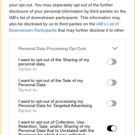
your opt-out. You may separately opt-out of the further
Στην κυβέρνηση θεωρούν πως μετά την
disclosure of your personal information by third parties on the
έξοδο του Σ. Λιβανού από την κυβέρνηση
IAB’s list of downstream participants. This information may
και τη διαγραφή του Π. Δούκα από τη Νέα
also be disclosed by us to third parties on the
IAB’s List of
Δημοκρατία μπήκαν σαφείς «κόκκινες
Downstream Participants
that may further disclose it to other
γραμμές» και δεν θα υπάρξουν ανάλογα
third parties.
περιστατικά στο μέλλον
Please note that this website/app uses one or more Google
Personal Data Processing Opt Outs
services and may gather and store information including but
not limited to your visit or usage behaviour. You may click to
I want to opt-out of the Sharing of my
personal data.
grant or deny consent to Google and its third-party tags to
Opted In
use your data for below specified purposes in below Google
consent section.
I want to opt-out of the Sale of my
Personal Data.
Opted In
I want to opt-out of processing my
Personal Data for Targeted Advertising.
Opted In
I want to opt-out of Collection, Use,
Retention, Sale, and/or Sharing of my
Personal Data that Is Unrelated with the
Purposes for which it was collected.