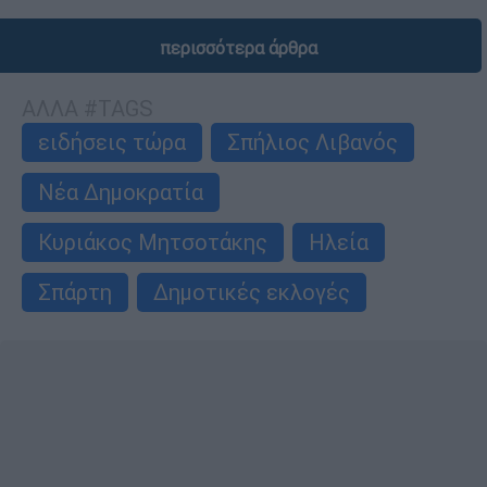
περισσότερα άρθρα
ΑΛΛΑ #TAGS
ειδήσεις τώρα
Σπήλιος Λιβανός
Νέα Δημοκρατία
Κυριάκος Μητσοτάκης
Ηλεία
Σπάρτη
Δημοτικές εκλογές