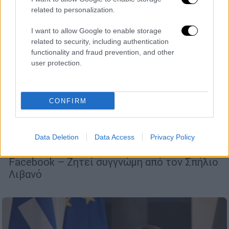
related to personalization.
I want to allow Google to enable storage
related to security, including authentication
functionality and fraud prevention, and other
user protection.
Πολιτική
|
08.02.2022 09:00
Ο Πέτρος Δούκας απαντά για τις
CONFIRM
αναφορές που προκάλεσαν σάλο: Ατυχές
σχήμα λόγου που πήρε απρόσμενη
διάσταση
Data Deletion
Data Access
Privacy Policy
Η ανάρτηση του δημάρχου Σπάρτης στο
Facebook – Ζητεί συγγνώμη από τον Σπήλιο
Λιβανό