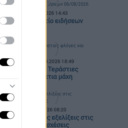
σημεριανό...
|
06.08.2026 14:43
εσημεριανό δελτίο ειδήσεων
6/08/2026
ΟΣΠΑΣΜΑΤΑ...
|
06.08.2026 18:49
ωτιά στη Σκύρο: Τεράστιες
λόγες και ολονύχτια μάχη
α Ελλάδος...
|
06.08.2026 08:20
λες οι τελευταίες εξελίξεις στις
λληνοτουρκικές σχέσεις