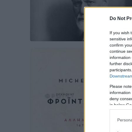
Do Not Pr
If you wish 
sensitive in
confirm you
continue se
information 
further disc
participants
Downstream 
Please note
information 
deny consent
in below Go
Persona