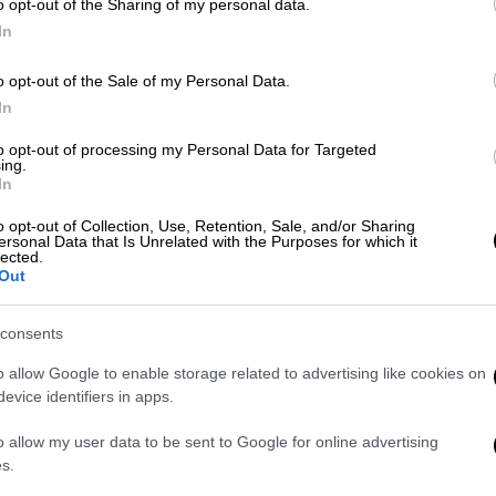
o opt-out of the Sharing of my personal data.
Το βιβλίο κυκλοφορεί από τις
In
εκδόσεις Utopia
Με
Μ
o opt-out of the Sale of my Personal Data.
0
In
to opt-out of processing my Personal Data for Targeted
ing.
In
o opt-out of Collection, Use, Retention, Sale, and/or Sharing
ΑΠ
ersonal Data that Is Unrelated with the Purposes for which it
lected.
Φ
Out
φ
consents
o allow Google to enable storage related to advertising like cookies on
evice identifiers in apps.
Ώρ
o allow my user data to be sent to Google for online advertising
Ό
s.
ε