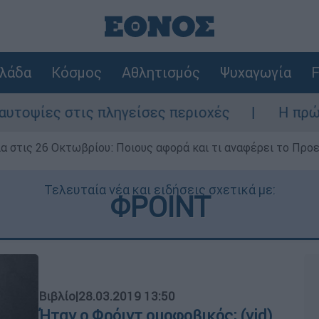
λάδα
Κόσμος
Αθλητισμός
Ψυχαγωγία
F
ες στις πληγείσες περιοχές
Η πρώτη δήλω
ία στις 26 Οκτωβρίου: Ποιους αφορά και τι αναφέρει το Προ
Τελευταία νέα και ειδήσεις σχετικά με:
ΦΡΟΙΝΤ
Βιβλίο
|
28.03.2019 13:50
Ήταν ο Φρόιντ ομοφοβικός; (vid)