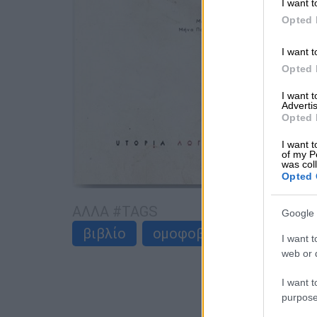
I want t
Opted 
I want t
Opted 
I want 
Advertis
Opted 
I want t
of my P
was col
Opted 
ΑΛΛΑ #TAGS
Google 
βιβλίο
ομοφοβία
Utopia
I want t
web or d
I want t
purpose