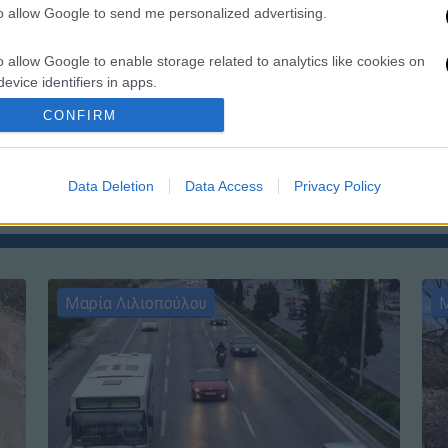
to allow Google to send me personalized advertising.
o allow Google to enable storage related to analytics like cookies on
evice identifiers in apps.
ΑΠ
CONFIRM
o allow Google to enable storage related to functionality of the website
Τ
μ
o allow Google to enable storage related to personalization.
Data Deletion
Data Access
Privacy Policy
o allow Google to enable storage related to security, including
cation functionality and fraud prevention, and other user protection.
Μαρία Λιλιοπούλου
Μ