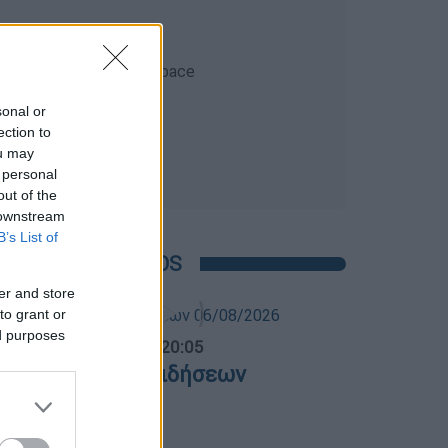
sonal or
ection to
ou may
 personal
out of the
 downstream
B’s List of
POPULAR VIDEOS
er and store
to grant or
ed purposes
ντρικό...
|
06.08.2026 20:05
εντρικό δελτίο ειδήσεων
6/08/2026