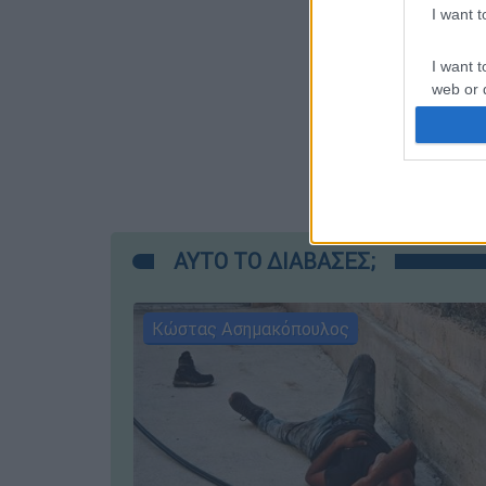
I want 
I want t
web or d
I want t
or app.
I want t
I want t
ΑΥΤΟ ΤΟ ΔΙΑΒΑΣΕΣ;
authenti
Κώστας Ασημακόπουλος