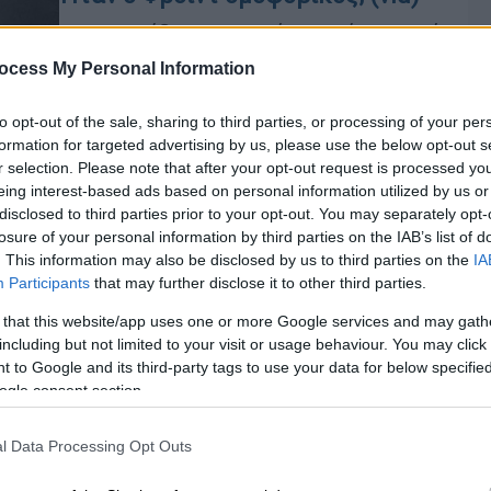
Μια Γαλλίδα ψυχαναλύτρια είναι πολύ
αυστηρή με τον πατέρα της
ocess My Personal Information
ψυχανάλυσης
to opt-out of the sale, sharing to third parties, or processing of your per
formation for targeted advertising by us, please use the below opt-out s
r selection. Please note that after your opt-out request is processed y
eing interest-based ads based on personal information utilized by us or
disclosed to third parties prior to your opt-out. You may separately opt-
losure of your personal information by third parties on the IAB’s list of
. This information may also be disclosed by us to third parties on the
IA
Participants
that may further disclose it to other third parties.
 that this website/app uses one or more Google services and may gath
including but not limited to your visit or usage behaviour. You may click 
 to Google and its third-party tags to use your data for below specifi
Κε
ogle consent section.
Κ
Βιβλίο
|
14.12.2018 14:14
0
«Φρόιντ - Σπινόζα: Αλληλογραφία
l Data Processing Opt Outs
1676-1938» του Michel Juffe