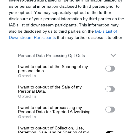
interest-based ads based on personal information utilized by
us or personal information disclosed to third parties prior to
your opt-out. You may separately opt-out of the further
disclosure of your personal information by third parties on the
IAB’s list of downstream participants. This information may
also be disclosed by us to third parties on the
IAB’s List of
Downstream Participants
that may further disclose it to other
third parties.
Please note that this website/app uses one or more Google
Personal Data Processing Opt Outs
services and may gather and store information including but
not limited to your visit or usage behaviour. You may click to
I want to opt-out of the Sharing of my
personal data.
grant or deny consent to Google and its third-party tags to
Opted In
use your data for below specified purposes in below Google
consent section.
I want to opt-out of the Sale of my
Σινεμά
|
17.01.2019 23:07
Personal Data.
Άρχισε το 4ο Φεστιβάλ Ελληνικού
Opted In
Κινηματογράφου στο Βερολίνο
I want to opt-out of processing my
Personal Data for Targeted Advertising.
Η Μαρία Φαραντούρη «έντυσε» μελωδικά
Opted In
την βραδιά, τραγουδώντας το έργο των
I want to opt-out of Collection, Use,
Μίκη Θεοδωράκη και Ιάκωβου Καμπανέλλη
Retention, Sale, and/or Sharing of my