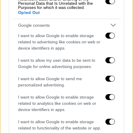
«Μαουτχάουζεν», ενώ η πρώτη ταινία του
Personal Data that Is Unrelated with the
Purposes for which it was collected.
φεστιβάλ ήταν «Το τελευταίο σημείωμα»
Opted Out
του Παντελή Βούλγαρη
Google consents
I want to allow Google to enable storage
related to advertising like cookies on web or
device identifiers in apps.
I want to allow my user data to be sent to
Google for online advertising purposes.
I want to allow Google to send me
personalized advertising.
I want to allow Google to enable storage
related to analytics like cookies on web or
device identifiers in apps.
I want to allow Google to enable storage
Σινεμά
|
13.12.2018 21:09
related to functionality of the website or app.