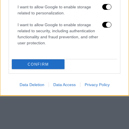
Ζιλιέτ Μπινός: Πρόεδρος της επιτροπής
στην 69η Μπερλινάλε
I want to allow Google to enable storage
related to personalization.
Το φεστιβάλ θα διεξαχθεί από τις 7 έως τις
17 Φεβρουαρίου 2019
I want to allow Google to enable storage
related to security, including authentication
ΑΛΛΑ #TAGS
functionality and fraud prevention, and other
user protection.
ειδήσεις τώρα
σκηνοθέτης
φεστιβάλ
CONFIRM
ελληνικός κινηματογράφος
Data Deletion
Data Access
Privacy Policy
Βερολίνο
Disney+
Χρυσή Άρκτος