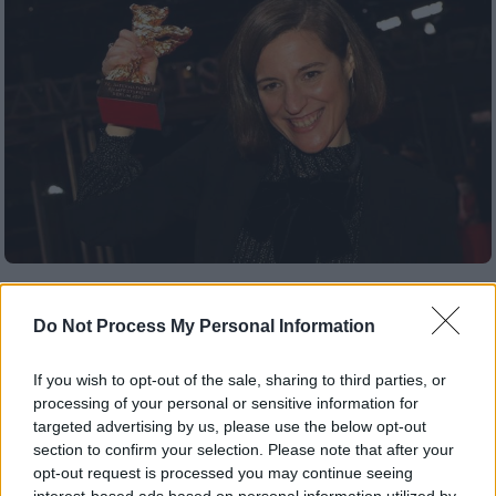
Σινεμά
|
17.02.2022 12:48
Θρίαμβος των γυναικών τα φετινά
Do Not Process My Personal Information
βραβεία της Berlinale - Χρυσή Άρκτος
στην ταινία «Alcarras»
If you wish to opt-out of the sale, sharing to third parties, or
processing of your personal or sensitive information for
Όλα τα πρώτα βραβεία, σε όλα τα τμήματα,
targeted advertising by us, please use the below opt-out
πήγαν σε ταινίες γυναικών σκηνοθετών στη
section to confirm your selection. Please note that after your
φετινή Berlinale
opt-out request is processed you may continue seeing