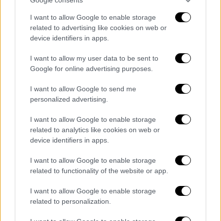
καρκίνου» είπε κλαίγοντας η Σάνεν
Ντόχερτι, σταρ της σειράς «Χτυποκάρδια
I want to allow Google to enable storage
στο Μπέβερλι Χιλς» (Beverly Hills, 90210)
related to advertising like cookies on web or
device identifiers in apps.
I want to allow my user data to be sent to
Google for online advertising purposes.
I want to allow Google to send me
personalized advertising.
I want to allow Google to enable storage
related to analytics like cookies on web or
device identifiers in apps.
I want to allow Google to enable storage
related to functionality of the website or app.
Lifestyle
|
12.09.2019 14:00
Beverly Hills, 90210: Πρωταγωνίστρια
I want to allow Google to enable storage
της σειράς αποκάλυψε πως έχει βιαστεί
related to personalization.
ως παιδί (pics)