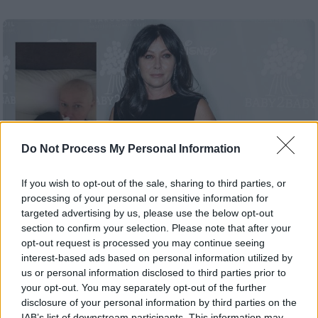
Do Not Process My Personal Information
If you wish to opt-out of the sale, sharing to third parties, or
processing of your personal or sensitive information for
Lifestyle
|
08.10.2021 16:06
targeted advertising by us, please use the below opt-out
Shannen Doherty: Δείχνει τη σκληρή
section to confirm your selection. Please note that after your
αλήθεια του καρκίνου - «Ελπίζω να
opt-out request is processed you may continue seeing
ενθαρρύνω τον κόσμο να κάνει συχνά
interest-based ads based on personal information utilized by
us or personal information disclosed to third parties prior to
εξετάσεις»
your opt-out. You may separately opt-out of the further
H Σάνεν Ντόχερτι (Shannen Doherty) θέλησε
disclosure of your personal information by third parties on the
IAB’s list of downstream participants. This information may