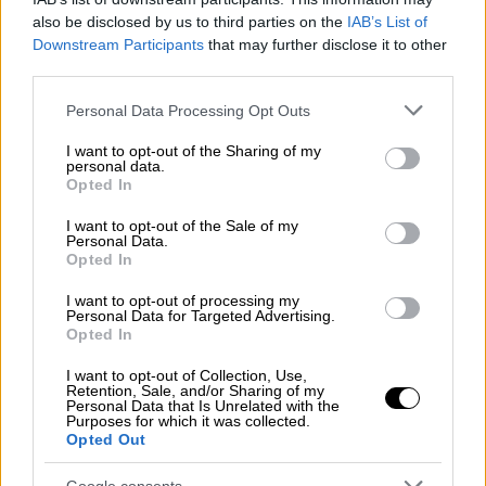
να δώσει κουράγιο σε όσους ανεβαίνουν τον
also be disclosed by us to third parties on the
IAB’s List of
δικό τους Γολγοθά με τον καρκίνο
Downstream Participants
that may further disclose it to other
third parties.
Please note that this website/app uses one or more Google
Personal Data Processing Opt Outs
services and may gather and store information including but
not limited to your visit or usage behaviour. You may click to
I want to opt-out of the Sharing of my
personal data.
grant or deny consent to Google and its third-party tags to
Opted In
use your data for below specified purposes in below Google
consent section.
I want to opt-out of the Sale of my
Personal Data.
Opted In
I want to opt-out of processing my
Personal Data for Targeted Advertising.
Opted In
Lifestyle
|
05.02.2020 12:46
Shannen Doherty: Ο καρκίνος
I want to opt-out of Collection, Use,
Retention, Sale, and/or Sharing of my
επέστρεψε για τη σταρ του Beverly Hills
Personal Data that Is Unrelated with the
Purposes for which it was collected.
90210
Opted Out
«Βρίσκομαι στο στάδιο τέσσερα του
Google consents