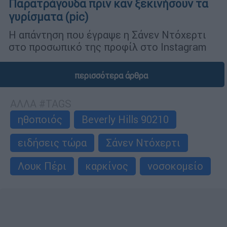
Παρατράγουδα πριν καν ξεκινήσουν τα
γυρίσματα (pic)
Η απάντηση που έγραψε η Σάνεν Ντόχερτι
στο προσωπικό της προφίλ στο Instagram
περισσότερα άρθρα
ΑΛΛΑ #TAGS
ηθοποιός
Beverly Hills 90210
ειδήσεις τώρα
Σάνεν Ντόχερτι
Λουκ Πέρι
καρκίνος
νοσοκομείο