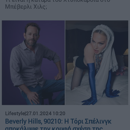
Μπέβερλι Χιλς;
Lifestyle
|
27.01.2024 10:20
Beverly Hills, 90210: H Τόρι Σπέλινγκ
αποκάλυψε την κρυφή σχέση της