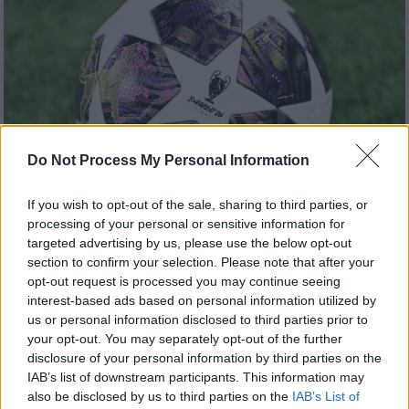
Do Not Process My Personal Information
If you wish to opt-out of the sale, sharing to third parties, or
processing of your personal or sensitive information for
targeted advertising by us, please use the below opt-out
section to confirm your selection. Please note that after your
Αθλητισμός
|
24.02.2026 08:28
opt-out request is processed you may continue seeing
Champions League: Σπουδαίες
interest-based ads based on personal information utilized by
αναμετρήσεις με φόντο την πρόκριση
us or personal information disclosed to third parties prior to
στους «16» - Το πρόγραμμα των αγώνων
your opt-out. You may separately opt-out of the further
disclosure of your personal information by third parties on the
της Τρίτης
IAB’s list of downstream participants. This information may
Τέσσερα παιχνίδια περιλαμβάνει το
also be disclosed by us to third parties on the
IAB’s List of