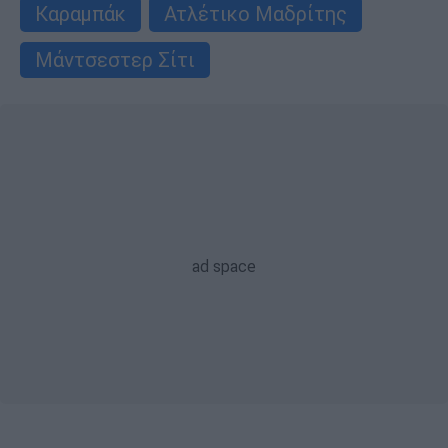
Καραμπάκ
Ατλέτικο Μαδρίτης
Μάντσεστερ Σίτι