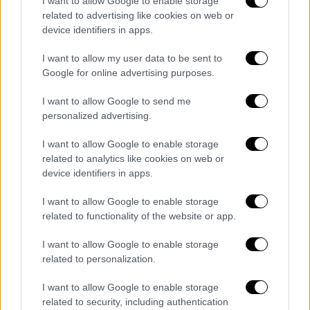
I want to allow Google to enable storage
«εξάσφαιρη» Νιούκαστλ με καρέ του
related to advertising like cookies on web or
τρομερού Γκόρντον!
device identifiers in apps.
Η Νιούκαστλ επικράτησαν 6-1 στην έδρα
I want to allow my user data to be sent to
της Καραμπάγκ
Google for online advertising purposes.
I want to allow Google to send me
personalized advertising.
I want to allow Google to enable storage
related to analytics like cookies on web or
device identifiers in apps.
I want to allow Google to enable storage
related to functionality of the website or app.
I want to allow Google to enable storage
related to personalization.
I want to allow Google to enable storage
related to security, including authentication