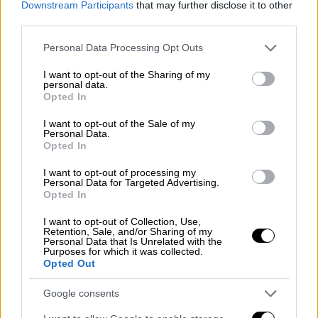
Downstream Participants
that may further disclose it to other
αποψινό… μενού της κορυφαίας
third parties.
διασυλλογικής διοργάνωσης
Please note that this website/app uses one or more Google
Personal Data Processing Opt Outs
services and may gather and store information including but
not limited to your visit or usage behaviour. You may click to
I want to opt-out of the Sharing of my
personal data.
grant or deny consent to Google and its third-party tags to
Opted In
use your data for below specified purposes in below Google
consent section.
I want to opt-out of the Sale of my
Personal Data.
Opted In
I want to opt-out of processing my
Personal Data for Targeted Advertising.
Opted In
I want to opt-out of Collection, Use,
Retention, Sale, and/or Sharing of my
Personal Data that Is Unrelated with the
Purposes for which it was collected.
Opted Out
Αθλητισμός
|
18.02.2026 21:48
Google consents
Champions League: Σαρωτική η