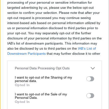
processing of your personal or sensitive information for
targeted advertising by us, please use the below opt-out
section to confirm your selection. Please note that after your
opt-out request is processed you may continue seeing
interest-based ads based on personal information utilized by
us or personal information disclosed to third parties prior to
your opt-out. You may separately opt-out of the further
disclosure of your personal information by third parties on the
IAB’s list of downstream participants. This information may
also be disclosed by us to third parties on the
IAB’s List of
Downstream Participants
that may further disclose it to other
third parties.
Please note that this website/app uses one or more Google
Personal Data Processing Opt Outs
services and may gather and store information including but
Οικονομία
|
11.12.2021 08:12
not limited to your visit or usage behaviour. You may click to
I want to opt-out of the Sharing of my
Δώρο Χριστουγέννων: Τι ισχύει για
personal data.
grant or deny consent to Google and its third-party tags to
Opted In
όσους όσοι ήταν σε αναστολή
use your data for below specified purposes in below Google
consent section.
I want to opt-out of the Sale of my
Οι μισθωτοί που μπήκαν σε αναστολή, ή
Personal Data.
στον μηχανισμό ΣΥΝ- ΕΡΓΑΣΙΑ το διάστημα
Opted In
από 1η Μαΐου ως 31 Δεκεμβρίου 2021 θα