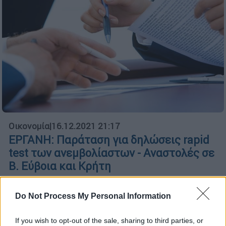
Οικονομία
|
16.12.2021 21:17
ΕΡΓΑΝΗ: Παράταση για δηλώσεις rapid
test των ανεμβολίαστων - Αναστολές σε
Β. Εύβοια και Κρήτη
Οι δηλώσεις στο ΕΡΓΑΝΗ από 17
Δεκεμβρίου
Do Not Process My Personal Information
If you wish to opt-out of the sale, sharing to third parties, or