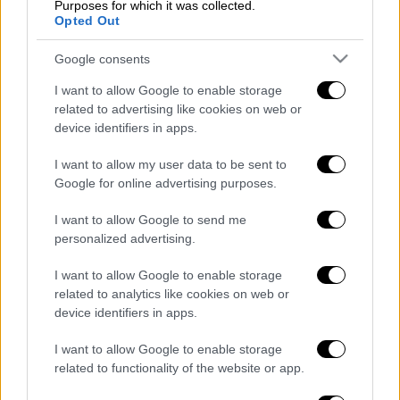
Purposes for which it was collected.
Opted Out
Μεσημεριανό...
|
10.08.2026 14:06
Google consents
Μεσημεριανό δελτίο ειδήσεων
10/08/2026
I want to allow Google to enable storage
related to advertising like cookies on web or
device identifiers in apps.
I want to allow my user data to be sent to
Ώρα Ελλάδος...
|
10.08.2026 12:18
Google for online advertising purposes.
Ώρα Ελλάδος 10/08/2026
I want to allow Google to send me
personalized advertising.
I want to allow Google to enable storage
related to analytics like cookies on web or
Ώρα Ελλάδος...
|
10.08.2026 08:39
device identifiers in apps.
Ηλεία: Φωτιά τώρα στο χωριό Μουζάκι
– Κοντά στην είσοδο του χωριού οι
I want to allow Google to enable storage
related to functionality of the website or app.
φλόγες