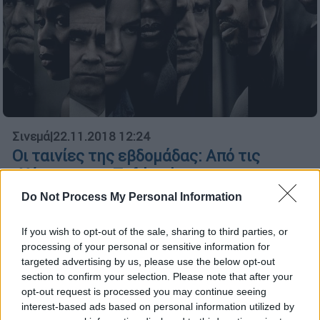
Σινεμά
|
22.11.2018 12:24
Οι ταινίες της εβδομάδας: Από τις
«Χήρες» στο «Tuftland»
Το σπαγγέτι γουέστερν «Dogman» του
Do Not Process My Personal Information
Ματέο Γκαρόνε και οι «Χήρες», που
αποτελούν το απαύγασµα της συνεργασίας
If you wish to opt-out of the sale, sharing to third parties, or
processing of your personal or sensitive information for
του Στιβ ΜακΚουίν µε την Τζίλιαν Φλιν,
targeted advertising by us, please use the below opt-out
ξεχωρίζουν στα κινηµατογραφικά φιλµ της
section to confirm your selection. Please note that after your
εβδοµάδας
opt-out request is processed you may continue seeing
interest-based ads based on personal information utilized by
ΑΛΛΑ #TAGS