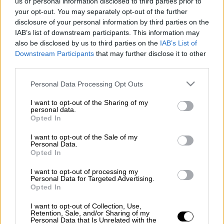
us or personal information disclosed to third parties prior to
οι ταινίες της εβδομάδας
Χήρες
your opt-out. You may separately opt-out of the further
disclosure of your personal information by third parties on the
IAB’s list of downstream participants. This information may
also be disclosed by us to third parties on the
IAB’s List of
Downstream Participants
that may further disclose it to other
third parties.
Please note that this website/app uses one or more Google
Personal Data Processing Opt Outs
services and may gather and store information including but
not limited to your visit or usage behaviour. You may click to
I want to opt-out of the Sharing of my
personal data.
grant or deny consent to Google and its third-party tags to
Opted In
use your data for below specified purposes in below Google
consent section.
I want to opt-out of the Sale of my
Personal Data.
Opted In
I want to opt-out of processing my
Personal Data for Targeted Advertising.
Opted In
I want to opt-out of Collection, Use,
POPULAR VIDEOS
Retention, Sale, and/or Sharing of my
Personal Data that Is Unrelated with the