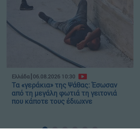
Ελλάδα
┋
06.08.2026 10:30
Τα «γεράκια» της Ψάθας: Έσωσαν
από τη μεγάλη φωτιά τη γειτονιά
που κάποτε τους έδιωχνε