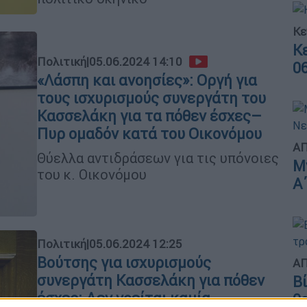
Κε
Κ
Πολιτική
|
05.06.2024 14:10
0
«Λάσπη και ανοησίες»: Οργή για
τους ισχυρισμούς συνεργάτη του
Κασσελάκη για τα πόθεν έσχες–
Πυρ ομαδόν κατά του Οικονόμου
ΑΠ
Θύελλα αντιδράσεων για τις υπόνοιες
Μ
του κ. Οικονόμου
Α
Πολιτική
|
05.06.2024 12:25
Βούτσης για ισχυρισμούς
ΑΠ
συνεργάτη Κασσελάκη για πόθεν
Β
έσχες: Δεν νοείται καμία
θ