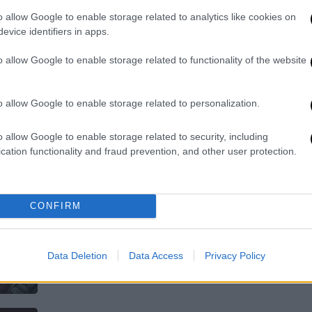
o allow Google to enable storage related to analytics like cookies on
Τις, έτσι κι αλλιώς, ραγδαίες
evice identifiers in apps.
εξελίξεις στον ΣΥΡΙΖΑ ΠΣ επιταχύνει
η σημερινή παρέμβαση Κασσελάκη
o allow Google to enable storage related to functionality of the website
o allow Google to enable storage related to personalization.
Πολιτική
|
10.11.2023 13:00
o allow Google to enable storage related to security, including
cation functionality and fraud prevention, and other user protection.
Τέλος και ο Νίκος Βούτσης από
τον ΣΥΡΙΖΑ - «Η κατάσταση
προσομοιάζει σε πολιτική
ανήκεστο βλάβη»
CONFIRM
Συνεχείς εξελίξεις στο κόμμα της
Κουμουνδούρου
Data Deletion
Data Access
Privacy Policy