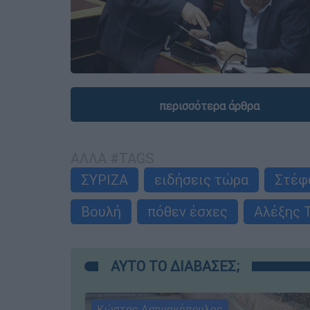
περισσότερα άρθρα
ΑΛΛΑ #TAGS
ΣΥΡΙΖΑ
ειδήσεις τώρα
Στέφ
Βουλή
πόθεν έσχες
Αλέξης 
ΑΥΤΟ ΤΟ ΔΙΑΒΑΣΕΣ;
Κώστας Ασημακόπουλος