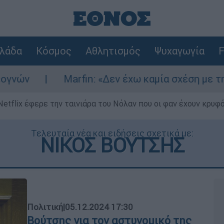
λάδα
Κόσμος
Αθλητισμός
Ψυχαγωγία
F
arfin: «Δεν έχω καμία σχέση με την επίθεση» λ
Netflix έφερε την ταινιάρα του Νόλαν που οι φαν έχουν κρυφό
Τελευταία νέα και ειδήσεις σχετικά με:
ΝΙΚΟΣ ΒΟΥΤΣΗΣ
Πολιτική
|
05.12.2024 17:30
Βούτσης για τον αστυνομικό της