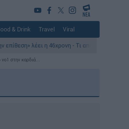
ood & Drink
Travel
Viral
έει η 46χρονη - Τι αποκάλυψε στους αστυνομικού
 νο1 στην καρδιά...