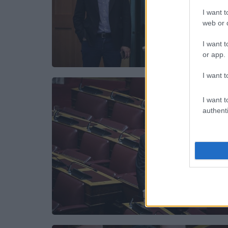
I want t
web or d
I want t
or app.
I want t
I want t
authenti