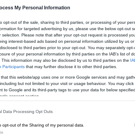
παρέμβαση
ocess My Personal Information
«Είναι τοις πάσι γνωστό ότι η
επιτροπή πόθεν έσχες αποτελείται
to opt-out of the sale, sharing to third parties, or processing of your per
ΑΘ
από δικαστικούς κατά πλειοψηφία»
formation for targeted advertising by us, please use the below opt-out s
Α
r selection. Please note that after your opt-out request is processed y
απαντά ο κ. Βούτσης
eing interest-based ads based on personal information utilized by us or
disclosed to third parties prior to your opt-out. You may separately opt-
losure of your personal information by third parties on the IAB’s list of
. This information may also be disclosed by us to third parties on the
IA
Πολιτική
|
20.11.2023 11:12
Participants
that may further disclose it to other third parties.
Βούτσης κατά Ακρίτα για
 that this website/app uses one or more Google services and may gath
Ηλιόπουλο: Το πολιτικό θάρρος
including but not limited to your visit or usage behaviour. You may click 
συμπλέκεται καμία φορά με το
 to Google and its third-party tags to use your data for below specifi
πολιτικό θράσος
ogle consent section.
Ενοχλημένος ο κ. Βούτσης για το
σχόλιο της κυρίας Ακρίτα για τον
l Data Processing Opt Outs
Νάσο Ηλιόπουλου
o opt-out of the Sharing of my personal data.
In