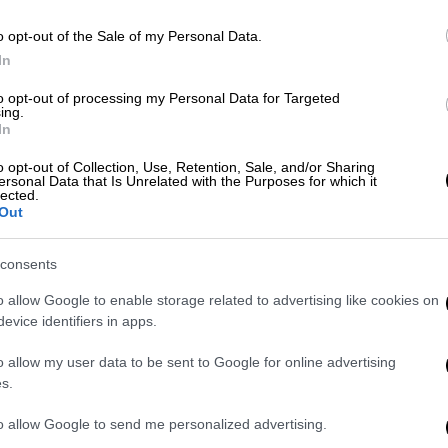
o opt-out of the Sale of my Personal Data.
Πολιτική
|
10.11.2023 23:21
In
ΣΥΡΙΖΑ: Μυρωδιά από... μπαρούτι
to opt-out of processing my Personal Data for Targeted
πριν την κρίσιμη ΚΕ - Η «βόμβα»
ing.
του δημοψηφίσματος με πρόταση
In
μομφής στον ορίζοντα
o opt-out of Collection, Use, Retention, Sale, and/or Sharing
ersonal Data that Is Unrelated with the Purposes for which it
Μυρωδιά από μπαρούτι στον ΣΥΡΙΖΑ,
lected.
Out
καθώς σε λίγες ώρες ξεκινά η κρίσιμη
Κεντρική Επιτροπή του κόμματος
consents
o allow Google to enable storage related to advertising like cookies on
evice identifiers in apps.
Πολιτική
|
10.11.2023 13:53
o allow my user data to be sent to Google for online advertising
Το διάγγελμα Κασσελάκη
s.
καταλύτης νέων εξελίξεων:
«Τίναξε την κατάσταση στον
to allow Google to send me personalized advertising.
αέρα», λέει στέλεχος των 6+6