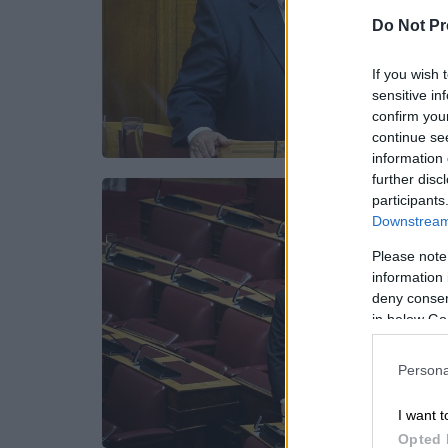
Do Not Pr
If you wish 
sensitive in
confirm you
continue se
information 
further disc
participants
Downstream 
Please note
information 
deny consent
in below Go
Persona
I want t
Opted 