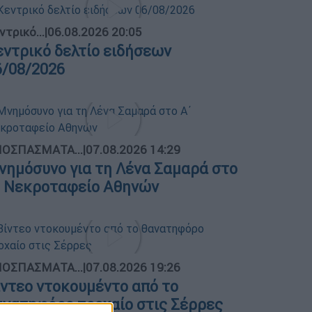
ντρικό...
|
06.08.2026 20:05
εντρικό δελτίο ειδήσεων
6/08/2026
ΟΣΠΑΣΜΑΤΑ...
|
07.08.2026 14:29
νημόσυνο για τη Λένα Σαμαρά στο
΄ Νεκροταφείο Αθηνών
ΟΣΠΑΣΜΑΤΑ...
|
07.08.2026 19:26
ίντεο ντοκουμέντο από το
ανατηφόρο τροχαίο στις Σέρρες