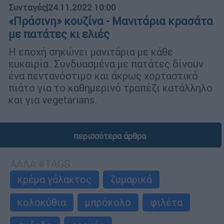
Συνταγές
|
24.11.2022 10:00
«Πράσινη» κουζίνα - Μανιτάρια κρασάτα
με πατάτες κι ελιές
Η εποχή σηκώνει μανιτάρια με κάθε
ευκαιρία. Συνδυασμένα με πατάτες δίνουν
ένα πεντανόστιμο και άκρως χορταστικό
πιάτο για το καθημερινό τραπέζι κατάλληλο
και για vegetarians.
περισσότερα άρθρα
ΑΛΛΑ #TAGS
κρέμα γάλακτος
ζυμαρικά
κολοκύθια
μπρόκολο
φιλέτα