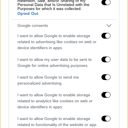
Retention, Sale, and/or Sharing of my
Personal Data that Is Unrelated with the
Purposes for which it was collected.
Opted Out
Google consents
I want to allow Google to enable storage
related to advertising like cookies on web or
device identifiers in apps.
I want to allow my user data to be sent to
Google for online advertising purposes.
I want to allow Google to send me
personalized advertising.
I want to allow Google to enable storage
related to analytics like cookies on web or
device identifiers in apps.
Συνταγές
|
21.03.2023 07:34
I want to allow Google to enable storage
related to functionality of the website or app.
Ελαφρύ μεσημεριανό ή βραδινό – Ριζότο