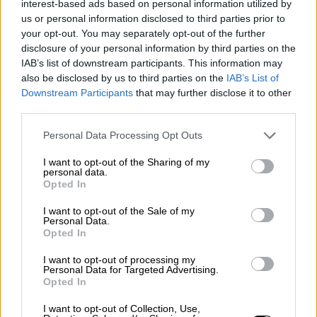
interest-based ads based on personal information utilized by
us or personal information disclosed to third parties prior to
your opt-out. You may separately opt-out of the further
disclosure of your personal information by third parties on the
IAB’s list of downstream participants. This information may
also be disclosed by us to third parties on the
IAB’s List of
Downstream Participants
that may further disclose it to other
third parties.
Please note that this website/app uses one or more Google
Συνταγές
|
23.03.2023 08:20
Personal Data Processing Opt Outs
services and may gather and store information including but
Απίθανη, σπιτική κοτόπιτα με ανθότυρο
not limited to your visit or usage behaviour. You may click to
I want to opt-out of the Sharing of my
και αρωματικά
personal data.
grant or deny consent to Google and its third-party tags to
Opted In
use your data for below specified purposes in below Google
Αυτή την πεντανόστιμη πιτούλα μπορείτε να
consent section.
I want to opt-out of the Sale of my
τη φτιάξετε με έτοιμη σφολιάτα του
Personal Data.
εμπορίου, αλλά και με συνταγή για αφράτη
Opted In
σπιτική ζύμη για επική γεύση.
I want to opt-out of processing my
Personal Data for Targeted Advertising.
Opted In
I want to opt-out of Collection, Use,