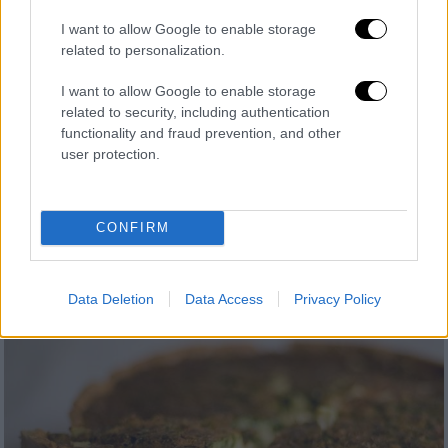
με αρακά
I want to allow Google to enable storage
related to personalization.
Αν σας αρέσουν τα πιάτα με βάση το
καλοχυλωμένο ρύζι, δοκιμάστε αυτή τη
I want to allow Google to enable storage
συνταγή που έχει τη γλύκα του αρακά, την
related to security, including authentication
αλμυρή και τόσο ιδιαίτερη γεύση του μπλε
functionality and fraud prevention, and other
τυριού και την ανοιξιάτικη φρεσκάδα το
user protection.
πράσινων κρεμμυδιών.
CONFIRM
Data Deletion
Data Access
Privacy Policy