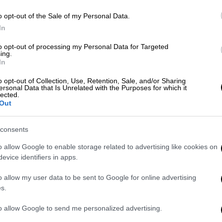
o opt-out of the Sale of my Personal Data.
Αθλητισμός
|
20.05.2025 22:00
In
Ο Άγγελος Ποστέκογλου μίλησε
ελληνικά και συγκλόνισε: «Είμαι
to opt-out of processing my Personal Data for Targeted
ing.
περήφανος που είμαι Έλληνας»
In
«Δεν είμαι κλόουν και δεν θα γίνω
o opt-out of Collection, Use, Retention, Sale, and/or Sharing
ποτέ» απάντησε προηγουμένως
ersonal Data that Is Unrelated with the Purposes for which it
lected.
ενοχλημένος σε δημοσιογράφο
Out
consents
Αθλητισμός
|
30.09.2023 21:42
o allow Google to enable storage related to advertising like cookies on
Premier League: Η τρομερή
evice identifiers in apps.
Τότεναμ του Ποστέκογλου πήρε
o allow my user data to be sent to Google for online advertising
το ντέρμπι με τη Λίβερπουλ και
s.
πλησίασε στον πόντο τη
Μάντσεστερ Σίτι!
to allow Google to send me personalized advertising.