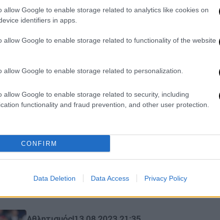
Με ένα αυτογκόλ του Μάτιπ στις
o allow Google to enable storage related to analytics like cookies on
καθυστερήσεις η Τότεναμ επικράτησε
evice identifiers in apps.
2-1 της Λίβερπουλ που έπαιζε με
εννέα παίκτες
o allow Google to enable storage related to functionality of the website
Αθλητισμός
|
16.09.2023 19:30
o allow Google to enable storage related to personalization.
Premier League: Ασταμάτητη η
Σίτι με ανατροπή, ασύλληπτο
o allow Google to enable storage related to security, including
cation functionality and fraud prevention, and other user protection.
come back και η Τότεναμ στο
φινάλε! Πάτησε τη Γιουνάιτεντ το
«τρένο» της Μπράιτον
CONFIRM
Σίτι, Τότεναμ και Λίβερπουλ νίκησαν
με ανατροπές, την ώρα που η
Γιουνάιτεντ υπέστη βαριά ήττα απ'
Data Deletion
Data Access
Privacy Policy
την Μπράιτον
Αθλητισμός
|
13.08.2023 21:35