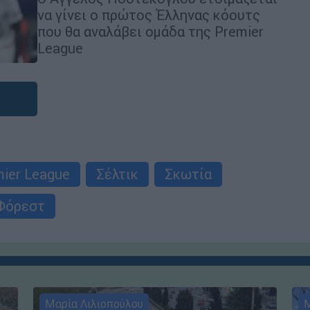
να γίνει ο πρώτος Έλληνας κόουτς
που θα αναλάβει ομάδα της Premier
League
ier League
Σέλτικ
Σκωτία
Φόρεστ
Μαρία Λιλιοπούλου
Μ