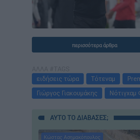
περισσότερα άρθρα
ΑΛΛΑ #TAGS
ειδήσεις τώρα
Τότεναμ
Prem
Γιώργος Γιακουμάκης
Νότιγχαμ 
ΑΥΤΟ ΤΟ ΔΙΑΒΑΣΕΣ;
Κώστας Ασημακόπουλος