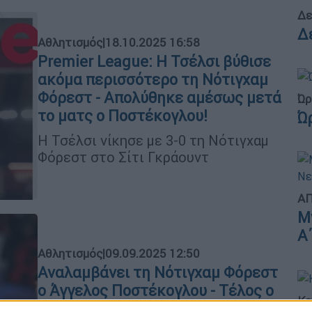
Δε
Δ
Αθλητισμός
|
18.10.2025 16:58
Premier League: Η Τσέλσι βύθισε
ακόμα περισσότερο τη Νότιγχαμ
Φόρεστ - Απολύθηκε αμέσως μετά
Ώρ
το ματς ο Ποστέκογλου!
Ώ
Η Τσέλσι νίκησε με 3-0 τη Νότιγχαμ
Φόρεστ στο Σίτι Γκράουντ
ΑΠ
Μ
Α
Αθλητισμός
|
09.09.2025 12:50
Αναλαμβάνει τη Νότιγχαμ Φόρεστ
ο Άγγελος Ποστέκογλου - Τέλος ο
Κε
Νούνο Εσπίριτο Σάντο