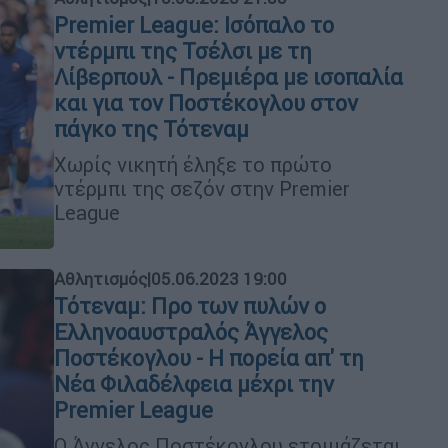
Premier League: Ισόπαλο το
ντέρμπι της Τσέλσι με τη
Λίβερπουλ - Πρεμιέρα με ισοπαλία
και για τον Ποστέκογλου στον
πάγκο της Τότεναμ
Χωρίς νικητή έληξε το πρώτο
ντέρμπι της σεζόν στην Premier
League
Αθλητισμός
|
05.06.2023 19:00
Τότεναμ: Προ των πυλών ο
Ελληνοαυστραλός Άγγελος
Ποστέκογλου - Η πορεία απ' τη
Νέα Φιλαδέλφεια μέχρι την
Premier League
O Άγγελος Ποστέκογλου ετοιμάζεται