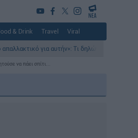
ood & Drink
Travel
Viral
αυτήν»: Τι δηλώνει στο ethnos.gr ο Κώστας Παπ
τούσε να πάει σπίτι...