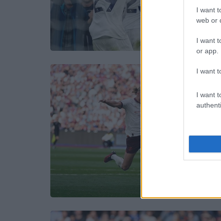
I want t
web or d
I want t
or app.
I want t
I want t
authenti