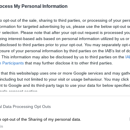
Κ
ocess My Personal Information
Ντεμπούτο απέναντι στην Άρσεναλ
0
για τον Ελληνοαυστραλό τεχνικό
to opt-out of the sale, sharing to third parties, or processing of your per
formation for targeted advertising by us, please use the below opt-out s
r selection. Please note that after your opt-out request is processed y
eing interest-based ads based on personal information utilized by us or
disclosed to third parties prior to your opt-out. You may separately opt-
losure of your personal information by third parties on the IAB’s list of
Αθλητισμός
|
22.05.2025 00:00
. This information may also be disclosed by us to third parties on the
IA
Ο Άγγελος Ποστέκογλου έσπασε
Participants
that may further disclose it to other third parties.
την κατάρα της Τότεναμ κι
 that this website/app uses one or more Google services and may gath
έγραψε ιστορία κατακτώντας το
including but not limited to your visit or usage behaviour. You may click 
Europa League
 to Google and its third-party tags to use your data for below specifi
ogle consent section.
Η Τότεναμ επικράτησε 1-0 της
Μάντσεστερ Γιουνάιτεντ στον τελικό
του Europa League
l Data Processing Opt Outs
o opt-out of the Sharing of my personal data.
In