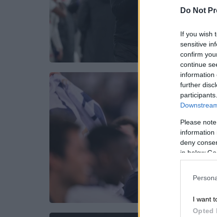
Do Not Pr
If you wish 
sensitive in
confirm you
continue se
information 
further disc
participants
Downstream 
Please note
information 
deny consent
in below Go
Persona
I want t
Opted 