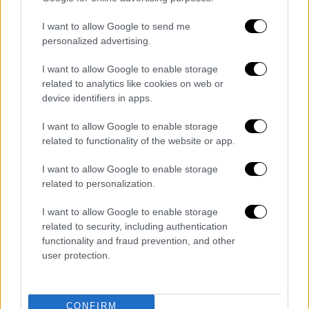
I want to allow Google to send me
personalized advertising.
POPULAR VIDEOS
I want to allow Google to enable storage
related to analytics like cookies on web or
device identifiers in apps.
I want to allow Google to enable storage
Ώρα Ελλάδος...
|
10.08.2026 08:39
related to functionality of the website or app.
Ηλεία: Φωτιά τώρα στο χωριό Μουζάκι
– Κοντά στην είσοδο του χωριού οι
I want to allow Google to enable storage
related to personalization.
φλόγες
I want to allow Google to enable storage
related to security, including authentication
functionality and fraud prevention, and other
Ώρα Ελλάδος...
|
10.08.2026 12:18
user protection.
Ώρα Ελλάδος 10/08/2026
CONFIRM