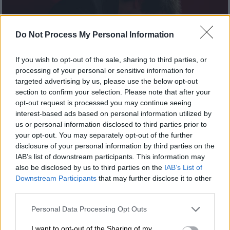
Do Not Process My Personal Information
If you wish to opt-out of the sale, sharing to third parties, or
processing of your personal or sensitive information for
targeted advertising by us, please use the below opt-out
section to confirm your selection. Please note that after your
opt-out request is processed you may continue seeing
interest-based ads based on personal information utilized by
us or personal information disclosed to third parties prior to
Βιβλίο
|
25.08.2022 09:28
your opt-out. You may separately opt-out of the further
The Sandman: Πώς ένα «μη
disclosure of your personal information by third parties on the
κινηματογραφικό» κόμικ έγινε η
IAB’s list of downstream participants. This information may
δημοφιλέστερη σειρά στο Netflix
also be disclosed by us to third parties on the
IAB’s List of
Downstream Participants
that may further disclose it to other
Τα κόμιξ, τα οποία πρωτοεκδόθηκαν από την
third parties.
DC Comics το 1989, είναι ένα πλούσιο
Please note that this website/app uses one or more Google
Personal Data Processing Opt Outs
μείγμα μοντέρνας και αρχαίας μυθολογίας,
services and may gather and store information including but
όπου συνυπάρχουν αρμονικά η σύγχρονη
not limited to your visit or usage behaviour. You may click to
I want to opt-out of the Sharing of my