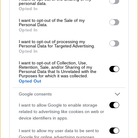
λογοτεχνία, το ιστορικό δράμα και οι θρύλοι
personal data.
grant or deny consent to Google and its third-party tags to
Opted In
use your data for below specified purposes in below Google
consent section.
I want to opt-out of the Sale of my
ΑΛΛΑ #TAGS
Personal Data.
Opted In
ειδήσεις τώρα
Marvel
Netflix
I want to opt-out of processing my
κόμικς
μυθολογία
Fantastic Four
Personal Data for Targeted Advertising.
Opted In
I want to opt-out of Collection, Use,
Retention, Sale, and/or Sharing of my
Personal Data that Is Unrelated with the
Purposes for which it was collected.
Opted Out
Google consents
I want to allow Google to enable storage
related to advertising like cookies on web or
device identifiers in apps.
I want to allow my user data to be sent to
Google for online advertising purposes.