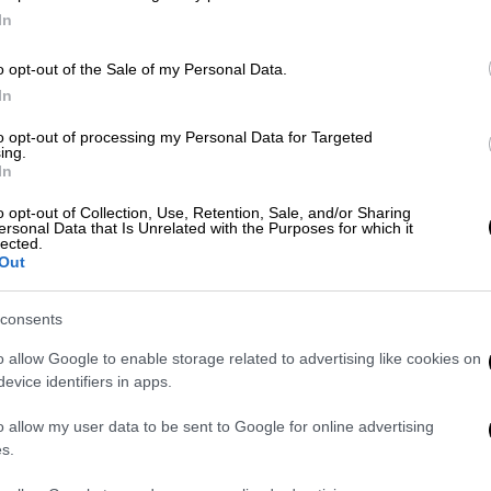
σ
In
o opt-out of the Sale of my Personal Data.
In
Lifestyle
|
02.04.2025 09:28
Η Τζένιφερ Λόρενς έγινε για
ΑΠ
to opt-out of processing my Personal Data for Targeted
ing.
δεύτερη φορά μητέρα - Άγνωστο
Κ
In
το φύλο του μωρού
Ε
o opt-out of Collection, Use, Retention, Sale, and/or Sharing
Η ηθοποιός και ο σύζυγός της έχουν
ersonal Data that Is Unrelated with the Purposes for which it
lected.
επιλέξει να κρατήσουν μυστική την
Out
προσωπική τους ζωή
consents
o allow Google to enable storage related to advertising like cookies on
evice identifiers in apps.
Lifestyle
|
16.11.2024 20:00
o allow my user data to be sent to Google for online advertising
Η εκθαμβωτική εμφάνιση της
s.
Τζένιφερ Λόρενς λίγο πριν τη