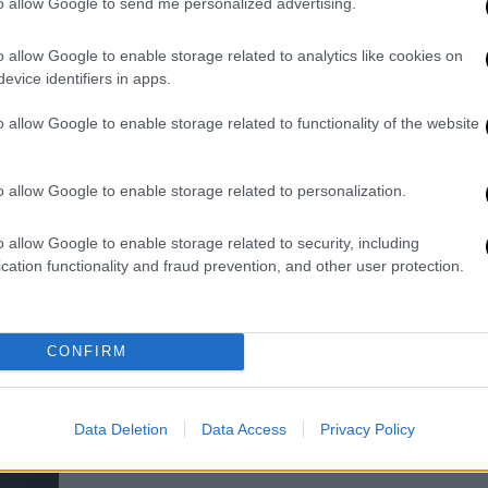
to allow Google to send me personalized advertising.
γέννηση του παιδιού της
Στην πρεμιέρα του ντοκιμαντέρ
o allow Google to enable storage related to analytics like cookies on
«Bread & Roses», στο οποίο είναι
evice identifiers in apps.
παραγωγός
o allow Google to enable storage related to functionality of the website
o allow Google to enable storage related to personalization.
Lifestyle
|
09.11.2024 22:00
o allow Google to enable storage related to security, including
Η πρώτη δημόσια εμφάνιση της
cation functionality and fraud prevention, and other user protection.
Τζένιφερ Λόρενς με φουσκωμένη
κοιλιά - Περιμένει το δεύτερο
παιδί της
CONFIRM
Φαίνεται πως κάνει ένα διάλειμμα
από τις επαγγελματικές της
Data Deletion
Data Access
Privacy Policy
υποχρεώσεις