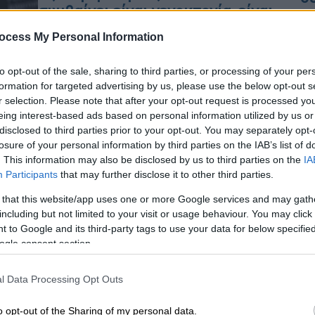
συμβαίνει είναι γενοκτονία, είναι
απαράδεκτο»
ocess My Personal Information
Η βραβευμένη με Όσκαρ ηθοποιός
Κε
μίλησε με θυμό και σκληρή γλώσσα
to opt-out of the sale, sharing to third parties, or processing of your per
Κ
για όσα διαδραματίζονται στη Λωρίδα
formation for targeted advertising by us, please use the below opt-out s
0
r selection. Please note that after your opt-out request is processed y
της Γάζας
eing interest-based ads based on personal information utilized by us or
disclosed to third parties prior to your opt-out. You may separately opt-
losure of your personal information by third parties on the IAB’s list of
. This information may also be disclosed by us to third parties on the
IA
Ώρ
Σινεμά
|
19.09.2025 17:50
Participants
that may further disclose it to other third parties.
Ώ
Λεονάρντο Ντι Κάπριο και
 that this website/app uses one or more Google services and may gath
Τζένιφερ Λόρενς
including but not limited to your visit or usage behaviour. You may click 
πρωταγωνιστούν στη νέα ταινία
 to Google and its third-party tags to use your data for below specifi
του Μάρτιν Σκορσέζε
ogle consent section.
Οι δύο ηθοποιοί θα συνεργαστούν για
ΑΠ
l Data Processing Opt Outs
δεύτερη φορά μετά το 2021 και την
Ε
ταινία «Don't Look Up»
Π
o opt-out of the Sharing of my personal data.