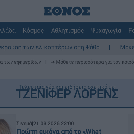
λλάδα
Κόσμος
Αθλητισμός
Ψυχαγωγία
Fo
 ελικοπτέρων στη Ψάθα
Μακελειό στη Βόρ
δα των εφημερίδων
|
➔ Μάθετε περισσότερα για τον καιρό
Τελευταία νέα και ειδήσεις σχετικά με:
ΤΖΕΝΙΦΕΡ ΛΟΡΕΝΣ
Σινεμά
|
21.03.2026 23:00
Πρώτη εικόνα από το «What