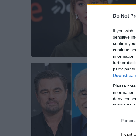
Do Not Pr
If you wish 
sensitive in
confirm you
continue se
information 
further disc
participants
Downstream 
Please note
information 
deny consent
in below Go
Persona
I want t