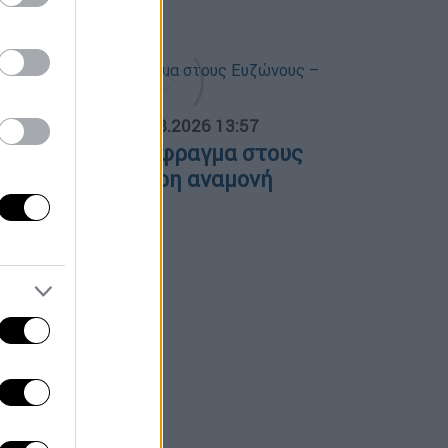
πίτια καμένα
ΟΣΠΑΣΜΑΤΑ...
|
05.08.2026 13:57
υκλοφοριακό έμφραγμα στους
υζώνους – Τρίωρη αναμονή