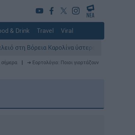
od & Drink
Travel
Viral
εια Καρολίνα ύστερα από πυροβολισμούς: Νεκρο
 σήμερα
|
➔ Εορτολόγιο: Ποιοι γιορτάζουν