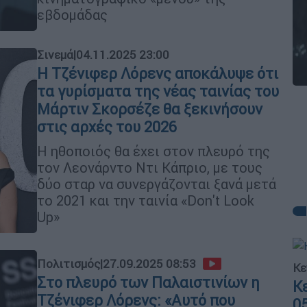
εβδομάδας
Σινεμά
|
04.11.2025 23:00
Η Τζένιφερ Λόρενς αποκάλυψε ότι
τα γυρίσματα της νέας ταινίας του
Μάρτιν Σκορσέζε θα ξεκινήσουν
στις αρχές του 2026
Η ηθοποιός θα έχει στον πλευρό της
τον Λεονάρντο Ντι Κάπριο, με τους
δύο σταρ να συνεργάζονται ξανά μετά
το 2021 και την ταινία «Don't Look
Up»
Πολιτισμός
|
27.09.2025 08:53
Κε
Στο πλευρό των Παλαιστινίων η
Κ
Τζένιφερ Λόρενς: «Αυτό που
0