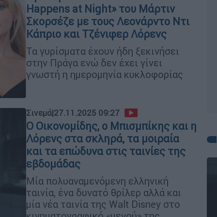
Happens at Night» του Μάρτιν
Σκορσέζε με τους Λεονάρντο Ντι
Κάπριο και Τζένιφερ Λόρενς
Τα γυρίσματα έχουν ήδη ξεκινήσει
στην Πράγα ενώ δεν έχει γίνει
γνωστή η ημερομηνία κυκλοφορίας
Σινεμά
|
27.11.2025 09:27
Ο Οικονομίδης, ο Μπισμπίκης και η
Λόρενς στα σκληρά, τα μοιραία
και τα επώδυνα στις ταινίες της
εβδομάδας
Μία πολυαναμενόμενη ελληνική
ταινία, ένα δυνατό θρίλερ αλλά και
μία νέα ταινία της Walt Disney στο
κινηματογραφικό «μενού» της