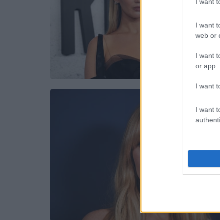
I want 
I want t
web or d
I want t
or app.
I want t
I want t
authenti